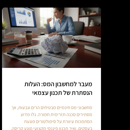
מעבר למחשבון המס: העלות
הנסתרת של תכנון עצמאי
מחשבוני מס חינמיים מבטיחים הרים וגבעות, אך
מסתירים סכנה תזרימית חמורה. גלו מדוע
הסתמכות עיוורת על סימולטורים פוגעת
בעסקים, ואיך תכנון פיננסי מקצועי מונע קריסה.