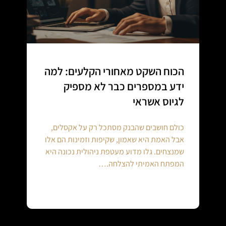
הכוח השקט מאחורי הקלעים: למה
ידע במספרים כבר לא מספיק
לגיוס אשראי
כולם חושבים שהבנק מסתכל רק על אקסלים,
אבל האמת היא שאמון, שקיפות וזמינות הם אלו
שמנצחים. גלו מדוע מעטפת ניהולית נכונה היא
המפתח האמיתי להצלחה.…
Continue reading