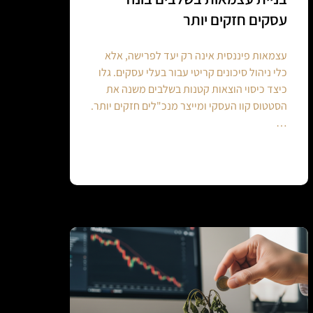
עסקים חזקים יותר
עצמאות פיננסית אינה רק יעד לפרישה, אלא
כלי ניהול סיכונים קריטי עבור בעלי עסקים. גלו
כיצד כיסוי הוצאות קטנות בשלבים משנה את
הסטטוס קוו העסקי ומייצר מנכ"לים חזקים יותר.
…
Continue reading