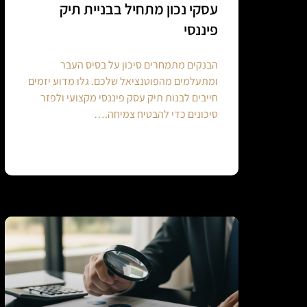
עסקי נכון מתחיל בבניית תיק
פיננסי
הבנקים מתמחרים סיכון על בסיס העבר
ומתעלמים מהפוטנציאל שלכם. גלו מדוע יזמים
חייבים לבנות תיק עסק פיננסי מקצועי ולפזר
סיכונים כדי להבטיח צמיחה.…
Continue reading