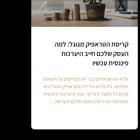
קריסת הטראפיק מגוגל: למה
העסק שלכם חייב היערכות
פיננסית עכשיו
47% מהישראלים כבר לא מקליקים על תוצאות
החיפוש. גלו מדוע הירידה בטראפיק מגוגל היא
קודם כל משבר תזרימי, ואיך היערכות פיננסית
מוקדמת תציל את העסק שלכם מקריסה.…
Continue reading