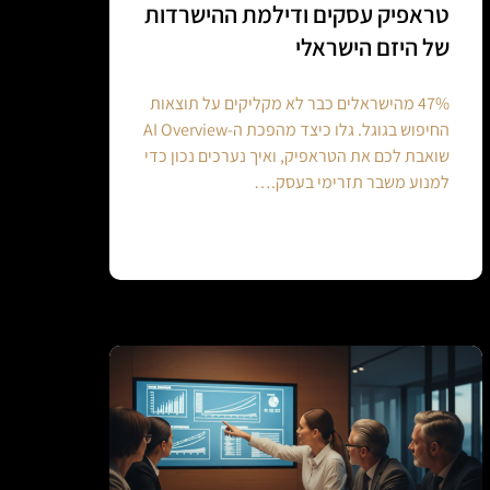
טראפיק עסקים ודילמת ההישרדות
של היזם הישראלי
47% מהישראלים כבר לא מקליקים על תוצאות
החיפוש בגוגל. גלו כיצד מהפכת ה-AI Overview
שואבת לכם את הטראפיק, ואיך נערכים נכון כדי
למנוע משבר תזרימי בעסק.…
Continue reading