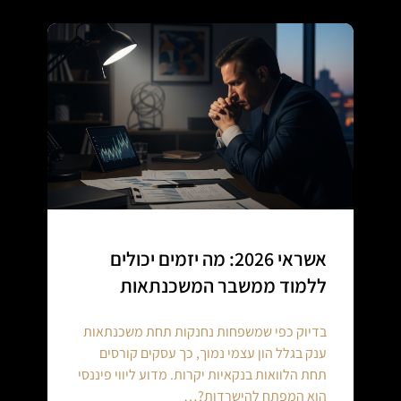
אשראי 2026: מה יזמים יכולים
ללמוד ממשבר המשכנתאות
בדיוק כפי שמשפחות נחנקות תחת משכנתאות
ענק בגלל הון עצמי נמוך, כך עסקים קורסים
תחת הלוואות בנקאיות יקרות. מדוע ליווי פיננסי
הוא המפתח להישרדות?…