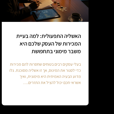
האשליה התפעולית: למה בעיית
המכירות של העסק שלכם היא
משבר מימוני בתחפושת
בעלי עסקים רבים בטוחים שחסרות להם מכירות
כדי לסגור את המינוס, אך זו אשליה מסוכנת. גלו
מדוע הבעיה האמיתית היא מימונית, ואיך
אשראי חכם יכול להציל את התזרים.…
Continue reading