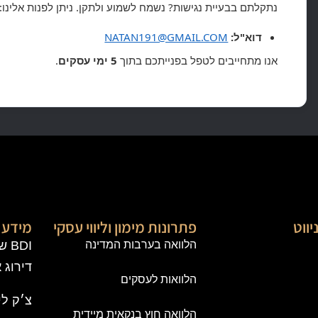
נתקלתם בבעיית נגישות? נשמח לשמוע ולתקן. ניתן לפנות אלינו:
דוא"ל:
NATAN191@GMAIL.COM
אנו מתחייבים לטפל בפנייתכם בתוך
5 ימי עסקים
.
יווט
פתרונות מימון וליווי עסקי
מידע פ
הלוואה בערבות המדינה
BDI
דירוג 
הלוואות לעסקים
צ׳ק לי
הלוואה חוץ בנקאית מיידית