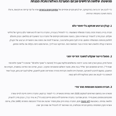
מהשטח: שלושה תרחישים שבהם המערכת האלטרנטיבית מנצחת
כדי להבין איך זה נראה בפרקטיקה, יש לבחון מקרים אמיתיים של
עסקים קטנים ובינוניים
שהיו על סף קריסה או תקיעות, וניצלו
בזכות חשיבה פיננסית יצירתית:
1. קבלן הביצוע שנתקע בלי חומרי גלם
חברת בנייה בינונית זכתה במכרז ממשלתי משמעותי. כדי להתחיל בעבודה, החברה נדרשה לרכוש חומרי גלם בהיקף של מיליוני
שקלים. הבנק סירב להעמיד קו אשראי נוסף, בטענה שהנכסים הקיימים של החברה כבר משועבדים במלואם. הבנק התעלם
לחלוטין מהחוזה הממשלתי החתום. פנייה לגוף מימון אלטרנטיבי, שהשכיל לנתח את החוזה ואת היסטוריית הביצוע של הקבלן,
איפשרה קבלת הלוואת גישור מהירה כנגד המחאות זכות. הפרויקט יצא לדרך, והרווח ממנו כיסה בקלות את עלויות המימון.
2. מפעל הייצור שנקלע למשבר תזרימי זמני
מפעל ותיק בצפון הארץ חווה עיכוב דרמטי בתשלומים מלקוח עוגן גדול (תופעת ה"שוטף פלוס 90" שהפכה ל"שוטף פלוס מתי
שנוח לי"). תזרים המזומנים הפך שלילי בבת אחת, ומועד תשלום המשכורות התקרב. הבנק, שזיהה את החריגה במסגרת, הקפיא את
החשבון. במקום להיכנע לפאניקה, המפעל גייס הלוואה חברתית מהירה שהזרימה חמצן לחשבון, שילם לעובדים בזמן, וקיבל אוויר
לנשימה כדי לגבות את החוב מהלקוח ללא לחץ קיומי.
3. חברת התוכנה שצומחת מהר מדי
סטארט-אפ בתחום השירותים לעסקים (B2B) חווה צמיחה מטאורית. כדי לעמוד בביקוש, החברה הייתה חייבת לגייס עשרה
מתכנתים נוספים באופן מיידי. מכיוון שמדובר בחברת שירותים ללא נכסים פיזיים (כמו נדל"ן או ציוד כבד), הבנק סירב להעניק
הלוואת צמיחה. באמצעות
ליווי פיננסי
חכם, החברה בנתה תיק עסק מסודר שהציג את מודל ההכנסות החוזרות (ARR) שלה, וגייסה
אשראי מקרן המתמחה במימון חברות טכנולוגיה, מה שאיפשר לה להכפיל את שוויה תוך שנה.