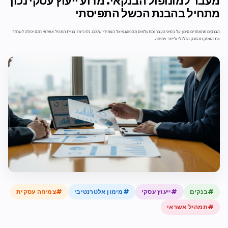
מעבר למונופול הבנקאי: מדוע ייעוץ עסקי נכון
מתחיל בהבנת הכשל התפיסתי
הבנקים מתמחרים סיכון על בסיס העבר ומתעלמים מהפוטנציאל העתידי שלכם. גלו כיצד בניית תמהיל אשראי חכם יכולה לשחרר
את העסק מהחנק הכלכלי ולייצר צמיחה.
#בנקים
#ייעוץ עסקי
#מימון אלטרנטיבי
#צמיחה עסקית
#תמהיל אשראי