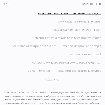
תוכן עניינים
1/10
הבעיה: כשהנתונים היבשים מנצחים את הפוטנציאל העסקי
רגע ההארה: הבנק מודד את עצמו, לא אותך
הפתרון: ארכיטקטורה של תמהיל אשראי מנצח
מהשטח: שלושה תרחישים שבהם המערכת האלטרנטיבית מנצחת
1. קבלן הביצוע שנתקע בלי חומרי גלם
2. מפעל הייצור שנקלע למשבר תזרימי זמני
3. חברת התוכנה שצומחת מהר מדי
הצד השני של המטבע: מתי מימון אלטרנטיבי הופך למלכודת קטלנית
משמעויות פרקטיות: מה לעשות מחר בבוקר
נקודות מפתח לסיכום
עוד 5 סעיפים
אתם יושבים מול פקיד הבנק, עטופים במיזוג אוויר מקפיא, ומציגים תוכנית עסקית מבריקה. יש לכם צבר הזמנות חתום, צוות עובדים
מסור שקם כל בוקר כדי לטרוף את השוק, ומוצר שמוכיח את עצמו. אבל התשובה שאתם מקבלים, אחרי בחינה קצרה של הנתונים,
היא שלילית. הסיבה הרשמית? חסרים לכם ביטחונות מספקים, או שההיסטוריה האשראית שלכם לא מתיישרת בדיוק עם האלגוריתם
הנוקשה של המערכת. התסכול הזה מוכר כמעט לכל יזם ובעל עסק בישראל. דווקא ברגעים הקריטיים האלה, שבהם העסק צמא