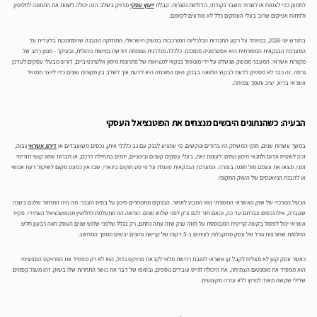
לחמצן כדי לצמוח או לשרוד משבר נקודתי, הדלתות נסגרות. קבלת
ייעוץ עסקי
מדויק בשלב הזה יכולה לשנות את התמונה לחלוטין,
ולפתוח אפיקים שרוב בעלי העסקים כלל לא מודעים לקיומם.
בחודש יוני 2026, במיוחד על רקע התנודות הכלכליות המורכבות במשק הישראלי, התחזקה ההבנה שהסתמכות בלעדית על
המערכת הבנקאית המסורתית היא אסטרטגיה מסוכנת. כלכלה מודרנית וצומחת דורשת גמישות ניהולית, ובעיקר - מגוון רחב של
מקורות אשראי. המעבר ממשק שנשלט על ידי מונופול בנקאי למציאות של פתרונות מימון אלטרנטיביים, דורש מבעלי עסקים לעדכן
גרסה. זה כבר לא מספיק לדעת לבקש הלוואה בבנק; היום החוכמה היא לדעת איך לשלב בין מקורות שונים כדי לייצר תמהיל
אשראי בריא, יציב ותומך צמיחה.
הבעיה: כשהנתונים היבשים מנצחים את הפוטנציאל העסקי
במשך עשרות שנים, חוקי המשחק היו ברורים ונוקשים. מי שהגיע לבנק עם גב כלכלי איתן, נכסים משועבדים או
דירוג אשראי
גבוה,
זכה לשטיח אדום ולתנאי מימון נוחים. לעומת זאת, בעלי עסקים קטנים ובינוניים, יזמים בתחילת דרכם, או חברות שחוו קושי תזרימי
זמני, מצאו את עצמם מול חומה בצורה. המערכת הבנקאית פועלת על פי סט חוקים בינארי, שבו אין כמעט מקום לשיקול דעת אנושי
או להבנת הניואנסים של השוק המקומי.
הכשל המרכזי של שוק האשראי המסורתי הוא המבט לאחור. הבנקים מתמחרים סיכון על בסיס העבר: מה היה המחזור שלכם בשנה
שעברה, אילו נכסים צברתם עד כה, והאם חזר לכם צ'ק לפני שלוש שנים. הגישה הזו מתעלמת לחלוטין מהפוטנציאל העתידי. פקיד
אשראי יכול לפסול בקשה קריטית המבוססת על חוזה ענק שזה עתה נחתם, רק בגלל שלפני שלוש שנים העסק חווה רבעון חלש.
החלטות שחורצות גורל של עסק מתקבלות לעיתים ב-5 דקות של קריאת נתונים יבשים ממסך המחשב.
כאשר עסק קטן לא מצליח לקבל קו אשראי לטובת רכישת מלאי לקראת פרויקט גדול, הוא לא רק מפסיד את הפרויקט הספציפי.
הוא מפסיד את מומנטום הצמיחה, את היכולת לגייס עובדים נוספים, ובסופו של דבר את כושר התחרות שלו בשוק. זהו מעגל קסמים
שלילי שקשה מאוד לפרוץ ללא עזרה מקצועית.