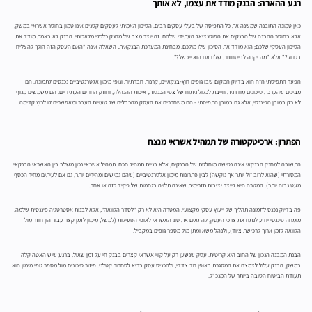
רגע ההארה: הבנק מודד את עצמו, לא אותך
כאן טמונה התובנה שמשנה את כל התפיסה של בעלי עסקים רבים. הסיכון האמיתי לעסקים קטנים אינו טמון בחוסר אשראי במשק,
אלא בחוסר ההבנה של הבנקים את הפוטנציאל העתידי שלהם. זה יוצר מצב של מחנק כלכלי מלאכותי. הבנק לא באמת מודד את
הסיכון העסקי שלכם; הוא מודד את הסיכון שלו מולכם. מבחינת המערכת הבנקאית, השאלה אינה "האם העסק הזה הולך להצליח
בגדול?" אלא "מה יקרה לביטחונות שלנו אם הוא ייכשל?".
הפער התפיסתי הזה הוא בדיוק המקום שבו גופים חוץ-בנקאיים, קרנות חברתיות וגופי מימון אלטרנטיביים נכנסים לתמונה. הם
מבינים שהערכת סיכונים מודרנית חייבת לכלול ניתוח של צפי הכנסות, איכות ההנהלה, וחוזק החוזים העתידיים. הם משמשים מנוף
לא רק במובן הפיננסי, אלא גם במובן התפיסתי - הם משחררים את העסק מהכבלים של טעויות העבר ומאפשרים לו לרוץ קדימה.
הפתרון: ארכיטקטורה של תמהיל אשראי מנצח
התשובה למחנק הבנקאי אינה נטישה מוחלטת של הבנקים, אלא בניית תמהיל חכם. תמהיל אשראי נכון משלב בין האשראי הבנקאי
המסורתי (שהוא לרוב זול יותר אך נוקשה) לבין פתרונות מימון אלטרנטיביים (שהם גמישים ומהירים יותר, גם אם לעיתים מחיר הכסף
מעט גבוה יותר). המטרה היא לייצר יציבות תזרימית שאינה תלויה בגחמות של פקיד כזה או אחר.
פה בדיוק נכנס לתמונה תהליך של ייעוץ עסקי מקצועי. המטרה היא לא רק "לסדר הלוואה", אלא לבנות אסטרטגיה פיננסית שלמה.
מומחה פיננסי יודע לנתח את צרכי העסק, להתאים את סוג האשראי לאופי הפעילות (למשל, מימון לזמן קצר עבור הון חוזר מול
הלוואה לזמן ארוך לרכישת ציוד), ולנהל משא ומתן מול מספר גופים במקביל.
הבנת המבנה הנכון של החוב היא קריטית. עסק שנשען רק על קווי אשראי קצרים בבנק חי על זמן שאול. ברגע שיש האטה קלה
במשק, הבנק עלול לצמצם את המסגרת באופן חד צדדי, ולהכניס עסק בריא לסחרור קטלני. פיזור סיכונים מול מספר גופי מימון הוא
תעודת הביטוח הטובה ביותר של המנכ"ל.