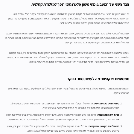
הצד השני של המטבע: מתי מימון אלטרנטיבי הופך למלכודת קטלנית
זה נשמע מצוין על הנייר, אבל חובה להציג גם את נקודת העיוורון של התחום. טעות נפוצה וקריטית בקרב בעלי עסקים היא
ההתייחסות לאשראי חוץ-בנקאי כאל תרופת פלא לכל מחלה. מתי הגישה הזו קורסת? כאשר העסק משתמש בכסף יקר כדי לממן
הפסדים תפעוליים מתמשכים, במקום לממן צמיחה או לגשר על פער זמני.
אם המודל העסקי שלכם שבור, אם אתם מוכרים בהפסד, או אם הוצאות התקורה שלכם גבוהות מדי - שום הלוואה לא תציל אתכם.
לקחת הלוואה מהירה מגוף חוץ-בנקאי רק כדי לסגור את המינוס בסוף החודש, מבלי לבצע תוכנית הבראה עמוקה, זה כמו לשתות מי
ים כדי להרוות צמא. זה מספק הקלה רגעית, אבל מאיץ את הקריסה.
אשראי אלטרנטיבי נוטה להיות יקר יותר מאשראי בנקאי מסורתי. אם שולי הרווח של העסק שלכם עומדים על 5%, ואתם לוקחים
הלוואה בריבית שנתית דו-ספרתית כדי לממן פעילות שוטפת, אתם מכניסים את העסק לספירלת חובות שקשה מאוד לצאת ממנה.
כאן נמדדת האיכות של ליווי מקצועי - לדעת מתי להגיד "לא" להלוואה, ולדרוש קודם כל התייעלות פנימית.
משמעויות פרקטיות: מה לעשות מחר בבוקר
ההבנה שהשוק השתנה מחייבת פעולה. בעלי עסקים שרוצים להבטיח את עתידם הכלכלי צריכים לנקוט במספר צעדים מעשיים
כבר מחר בבוקר:
מיפוי תזרים נוכחי ועתידי:
אל תסתכלו רק על דוח רווח והפסד של השנה שעברה. הכינו תחזית תזרים מזומנים ל-12
החודשים הקרובים, כולל תרחישים פסימיים. זה הבסיס לכל בקשת אשראי רצינית.
בניית תיק עסק פיננסי:
בדיוק כפי שיש לכם פרופיל חברה שיווקי, אתם זקוקים לתיק פיננסי. התיק צריך לכלול את החזון,
צפי ההכנסות, ניתוח השוק, והסבר ברור מדוע העסק מהווה השקעה בטוחה. זהו כלי העבודה המרכזי מול גופי המימון.
פנייה לגורם מקצועי אובייקטיבי:
אל תלכו לבד לבנקים או לקרנות. שילוב של ייעוץ עסקי בשלב מוקדם חוסך זמן, מונע
סירובים שפוגעים בדירוג האשראי, ומאפשר גישה לגופים שאינם עובדים ישירות מול הקהל הרחב.