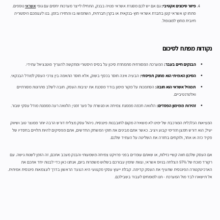
פיזור סיכונים אקטיבי:
גם אם יש לכם מסגרת אשראי פנויה בבנק, התחילו לייצר מערכות יחסים עם גופי
אשראי
נוספים.
פתחו קו אשראי קטן בחברת אשראי חוץ-בנקאית או בקרן חברתית, השתמשו בו והחזירו בזמן. בנו לעצמכם היסטוריה
חיובית מחוץ למונופול.
נקודות מפתח לסיכום
הבנקים חיים בעבר:
המערכת המסורתית מתמחרת סיכון על בסיס היסטורי ומתקשה להעריך פוטנציאל עתידי.
הסיכון האמיתי הוא מחנק תפיסתי:
הבעיה אינה חוסר בכסף בשוק, אלא חוסר התאמה בין צרכי העסק למודל הבנקאי.
תמהיל אשראי הוא חובה:
הסתמכות על מקור מימון בודד מסכנת את יציבות העסק. חובה לשלב פתרונות מסורתיים
ואלטרנטיביים.
זהירות ממימון הפסדים:
הלוואה חכמה מממנת צמיחה או מגשרת על פער זמני; הלוואה רעה מממנת מודל עסקי שבור.
המציאות הכלכלית המורכבת של ימינו לא משאירה מקום לחובבנות פיננסית. ניהול עסק מצליח דורש הרבה יותר ממוצר טוב ושיווק
יעיל; הוא דורש חמצן תזרימי קבוע ויציב. כאשר אתם מבינים את חוקי המשחק החדשים, אתם מפסיקים להיות תלויים בחסדיו של
פקיד כזה או אחר, ולוקחים בחזרה את השליטה על העתיד שלכם.
אם העסק שלכם חווה קשיי נזילות, או שאתם עומדים בפני פרויקט צמיחה משמעותי והבנק מעכב אתכם, זה הזמן לשנות גישה. עם
רקורד מוכח של 97% הצלחה בגיוס אשראי, וצוות שזמין עבורכם בשלוש משמרות ביום, אנחנו כאן כדי לבנות יחד אתכם את
הארכיטקטורה הפיננסית שתעיף את העסק קדימה. קבלת ייעוץ עסקי מקצועי היא הצעד הראשון בדרך לעצמאות פיננסית אמיתית.
אל תישארו לבד מול המערכת - תנו למומחים לעבוד בשבילכם.