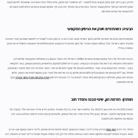
מדויק. כאן בדיוק ייעוץ עסקי מקצועי נכנס לתמונה - לא כסיסמה ריקה מתוכן, אלא כגלגל הצלה אופרטיבי שמאפשר לתרגם משבר
עמוק להזרמת הון חוזר וחיזוק מנגנוני הניהול. בואו נפרק את המהלך הזה ונבין איך עסקים קטנים ובינוניים יכולים למנף משברים
להזדמנויות של צמיחה מחודשת.
הבעיה: כשהתזרים חונק את הניסיון המקצועי
עסקים ותיקים בונים את המוניטין שלהם במשך עשרות שנים. חברה כמו א. ברפמן הפכה לשם נרדף לתחום הקמינים, תנורי הארובה
ומטבחי החוץ בישראל. אבל בעולם העסקי האכזרי של היום, מוניטין וידע מקצועי אינם משלמים את חשבונות החשמל או את ספקי
הסחורה בחו"ל.
הבעיה המרכזית של בעלי עסקים קטנים ובינוניים (SMBs) בישראל היא הפער העצום בין המומחיות המקצועית שלהם לבין
ההתנהלות הפיננסית הנדרשת מול המערכת הבנקאית. יבואן נדרש לשלם לספקים בינלאומיים בתנאים נוקשים, בעוד הלקוחות
בארץ - במיוחד בפרויקטים ארוכי טווח - משלמים בתנאים של שוטף פלוס 90 או יותר. הפער התזרימי הזה הולך ותופח. כשהמחנק
מתחיל, מנכ"לים מוצאים את עצמם מבלים 80% מהזמן שלהם בכיבוי שריפות מול פקידי בנק במקום לפתח את העסק. הלחץ
הנפשי הוא עצום, ומנהלים רבים קורסים תחת הנטל, לעיתים עד כדי מצבים הדורשים
הכרה בתביעת אובדן כושר עבודה
עקב
קריסה מתמשכת.
הפתרון: הזרמת הון, שינוי מבנה והסדר חוב
הפתרון למלכודת הזו אינו נעוץ בלקיחת עוד הלוואת גישור יקרה בריבית נשכנית. הפתרון דורש שידוד מערכות כולל. במקרה של
חברות שנקלעות למשבר, המהלך הנכון כולל בניית הסדר חוב מול הנושים, שלעיתים קרובות מחייב תרומת בעלים גבוהה, לצד
הכנסת גוף אחזקות חזק לתמונה.
תהליך כזה דורש
ייעוץ עסקי
מדויק שיודע לדבר בשפת הבנקאים, לבנות תחזיות תזרים אמינות, ולייצר ודאות במקום שבו יש רק
כאוס. העברת המניות לקבוצת אחזקות איתנה אינה בבחינת הרמת דגל לבן; זוהי פעולה טקטית שנועדה לייצר מטרייה פיננסית. היא