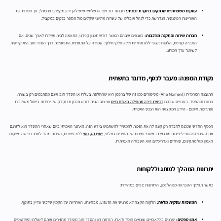
עסקים משפחתיים שנתקעו בתקרת זכוכית:
חברות דור שני או שלישי שיש להן ידע מקצועי פנומנלי, אך חסרות את
האוריינות הפיננסית הנדרשת כדי לנהל אובליגו של עשרות מיליוני שקלים מול מספר בנקים במקביל.
חברות שירות והתקנה מורכבות:
בענפים שבהם המוצר דורש תכנון קפדני, התאמה לבית ושירות לאורך שנים. אם
החברה קורסת, הלקוח נשאר ללא אחריות וללא חלקי חילוף. שמירה על התשתית התפעולית דרך הסדר חוב היא קריטית
לשימור ערך המותג.
נקודת המפנה: מעבר לכסף, מדובר בתשתית
התובנה המרכזית (Aha Moment) מסיפורים כמו זה של ברפמן היא שהחלפת בעלות או הסדר חוב אינם מסתכמים רק בשורת
הרווח וההפסד. בענפים שבהם
רכישת דירה מתחילה באורח חיים
ועיצוב הבית דורש תכנון מדוקדק של יחידות בישול משולבות
ופתרונות חימום - הידע המקצועי הוא הנכס האמיתי.
הכסף החדש שנכנס לחברה רק קונה לה את הזכות להמשיך להשתמש בידע הזה. האתגר האמיתי ביום שאחרי ההסדר הוא לתרגם
את השינוי הארגוני ליציבות מורגשת בשטח: זמינות של מוצרים במלאי,
ייעוץ מקצועי
ללא פשרות, ושירות מהיר לאחר רכישה. שיקום
האמון מול מתקינים, סוחרים ואדריכלים הוא העבודה האמיתית.
יתרונות המהלך למותג וללקוחות
כאשר תהליך ההבראה מנוהל נכון, היתרונות צפים במהירות:
המשכיות עסקית מלאה:
הלקוח הקצה לא מרגיש את הזעזוע. מבחינתו, האחריות על הקמין שרכש עדיין בתוקף.
אמון ספקים:
יצרנים בינלאומיים שונאים חוסר ודאות. הזרמת הון והסדר חוב מסודר מחזירים אותם לשולחן השרטוטים