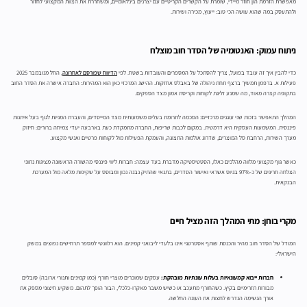
מאפשרת הזרמת הון חוזר מיידי, שומרת על הקשרים הקריטיים עם יצרנים בינלאומיים, ומשחררת את הצוות המקצועי לחזור
ולהתעסק במה שהוא עושה הכי טוב: ייעוץ, מכירה ושירות.
ניתוח עמוק: האנטומיה של הסדר חוב מוצלח
כדי להבין איך זה עובד בפועל, צריך להסתכל על המספרים והעובדות בשטח. לפי
הדיווח שפורסם לאחרונה
, החל מנובמבר 2025
פעילות א. ברפמן תמשיך ברצף תחת ניהולה של באבלס אחזקות. ההישג המרכזי כאן הוא המהירות: החברה אישרה את הסדר החוב
בתקופה קצרה מאוד, מה שמנע זליגת לקוחות וקריסת אמון מצד הספקים.
המהלך התאפשר בזכות שני עוגנים מרכזיים: הסכמה לתרומת בעלים משמעותית מצד המייסדים, והעברת המניות לגוף בעל איתנות
פיננסית. המשמעות העסקית היא דרמטית. במקום לכבות שריפות, החברה מתמקדת כעת בארבעה יעדי צמיחה ברורים: חיזוק
מערך השירות, הרחבת סל המוצרים, שדרוג אולמות התצוגה, והעמקת הפעילות מול לקוחות פרטיים ואנשי מקצוע.
כאשר גוף מקצועי מלווה מהלכים כאלו, הסטטיסטיקה מדברת בעד עצמה: חברות ליווי פיננסי מהשורה הראשונה מציגות נתוני
הצלחה חריגים של כ-97% בגיוס אשראי ואישור הסדרים, בתנאי שהתיק נבנה נכון ומבוסס על שקיפות מלאה מול המערכת
הבנקאית.
מקרי בוחן: מתי המהלך הזה מציל חיים
המודל של הסדר חוב מהיר והכנסת שותף אסטרטגי אינו בלעדי ליבואני קמינים. הוא רלוונטי למספר תרחישים נפוצים במשק
הישראלי:
חברות ייבוא קמעונאיות בעלות עונתיות מובהקת:
עסקים שמוכרים מוצרי חורף (כמו קמינים ותנורי ארובה) סובלים
מבורות תזרימיים בקיץ. כשהחורף מתעכב או כשיש משבר מאקרו-כלכלי, הבור הופך לתהום. משקיע חיצוני מספק את
אורך הנשימה הנדרש לחצות את העונה החלשה.