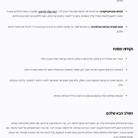
שלכם.
הכניסו גורם אובייקטיבי:
אל תנהלו את המשא ומתן מול הבנק לבד.
ייעוץ עסקי מקצועי
, שמגובה בצוות כלכלנים שעובד
מסביב לשעון (למשל במודל של 3 משמרות ביום כדי לעמוד בזמנים קריטיים), ישנה לחלוטין את יחס הבנק אליכם.
הכינו תוכנית הבראה אגרסיבית:
היו מוכנים לוותר על שליטה חלקית או להביא הון מהבית כדי להציל את מפעל החיים
שלכם.
נקודות מפתח
הסדר חוב מוצלח דורש שילוב של תרומת בעלים, הזרמת הון חוזר ושינוי מבנה ניהולי.
בענפים הדורשים התקנה ושירות לאורך זמן, שימור התשתית התפעולית חשוב לא פחות מסגירת החוב.
הכנסת שותף או קבוצת אחזקות אינה כישלון, אלא מנוף אסטרטגי המאפשר לחברה לחזור להתמקד בליבת הפעילות
שלה.
שקיפות מוחלטת מול הבנקים והנושים היא תנאי ברזל להצלחת התהליך.
השלב הבא שלכם
משברים פיננסיים אינם גזירת גורל, אך התמודדות איתם דורשת ידע, קור רוח ופתרונות יצירתיים. אם העסק שלכם חווה קשיים
תזרימיים או זקוק לליווי פיננסי מקצועי לצורך הבראה וצמיחה, אל תישארו עם זה לבד. פנו עוד היום למומחים של 'מנוף פיננסי'. עם
זמינות גבוהה, דיסקרטיות מוחלטת ואחוזי הצלחה חריגים בגיוס אשראי לעסקים, נוכל לבנות יחד את התוכנית שתחזיר את העסק
שלכם למסלול הנכון.