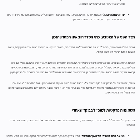
ופותחים מחדש את קווי האשראי של הסחורה.
שדרוג טכנולוגי וניהולי:
קבוצת אחזקות חדשה מביאה עמה לרוב סטנדרטים ניהוליים מתקדמים, מערכות מידע חדשות
ותפיסת שירות רעננה שמשדרגת את החברה הוותיקה.
הצד השני של המטבע: מתי הסדר חוב אינו הפתרון הנכון
למרות ההילה האופטימית, חובה להציג את התמונה המלאה. הסדר חוב, הכנסת משקיע או העברת מניות אינם פתרון קסם, וישנם
מצבים שבהם הגישה הזו פשוט קורסת.
ראשית, תרומת הבעלים. בתי משפט ונושים דורשים לראות שהבעלים המקוריים מכניסים את היד לכיס ונושאים בנטל. אם בעל
השליטה מסרב או אינו מסוגל להעמיד תרומת בעלים גבוהה, ההסדר יקרוס עוד לפני שהתחיל. שנית, התנגשות תרבויות. כאשר
קבוצת אחזקות גדולה בולעת עסק משפחתי ותיק, הבירוקרטיה התאגידית עלולה לחנוק את הגמישות והנשמה של העסק הקטן.
בנוסף, אם הבעיה של העסק אינה רק תזרימית אלא נובעת ממוצר מיושן שאין לו דרישה בשוק - שום הסדר חוב לא יציל אותו.
הזרמת הון לעסק ללא היתכנות כלכלית היא זריקת כסף טוב אחרי כסף רע. זו טעות נפוצה של מנכ"לים שמאוהבים במוצר שלהם
ומסרבים להכיר בשינויי השוק.
משמעויות פרקטיות למנכ"ל בבוקר שאחרי
אם העסק שלכם מתחיל להראות סימני מצוקה תזרימית, הפעולה הגרועה ביותר היא להמתין. אל תחכו שהבנק יעצור את מסגרת
האשראי.
מפו את החוב האמיתי מול הערך התפעולי:
הבינו בדיוק כמה כסף דרוש כדי לשחרר את הפקק, ומהו שווי הידע והמלאי