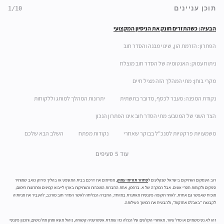
תוכן עניינים
1/10
הבעיה: כשהתזרים חונק את הניסיון המקצועי
הפתרון: הזרמת הון, שינוי מבנה והסדר חוב
ניתוח עמוק: האנטומיה של הסדר חוב מוצלח
מקרי בוחן: מתי המהלך הזה מציל חיים
נקודת המפנה: מעבר לכסף, מדובר בתשתית
יתרונות המהלך למותג וללקוחות
הצד השני של המטבע: מתי הסדר חוב אינו הפתרון הנכון
משמעויות פרקטיות למנכ"ל בבוקר שאחרי
נקודות מפתח
השלב הבא שלכם
עוד 5 סעיפים
רוב העסקים הוותיקים בישראל שנקלעים ל
סחרור תזרימי עמוק
, מסיימים את דרכם בבית המשפט או בהליך פירוק כואב שמותיר
ספקים ולקוחות חסרי אונים. אבל המקרה של א. ברפמן, אחת החברות המוכרות והוותיקות בארץ לייבוא קמינים ופתרונות חימום,
מוכיח שאפשר גם אחרת. לאחר תקופה פיננסית מאתגרת במיוחד, החברה הצליחה לאשר הסדר חוב מורכב, להעביר את מניותיה
לקבוצת "באבלס אחזקות", ולהבטיח את המשך פעילותה.
זהו לא נס משמיים או מזל עיוור. מאחורי הקלעים של הצלה כזו עומדת אסטרטגיה קשוחה, ניהול משא ומתן מול נושים, ותכנון פיננסי