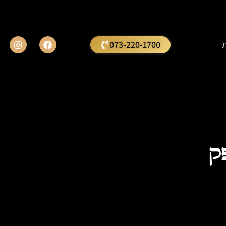
ת
073-220-1700
ק