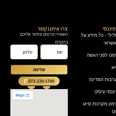
יננסי
צרו איתנו קשר
השאירו פרטים ונחזור אליכם
 שלילי - כל מידע על
בהקדם
אשראי
סט לפני הגשה
וע
שליחה
רבות המדינה
073-220-1700
יננסי עיסקי
ימון מקרנות סיוע
ם