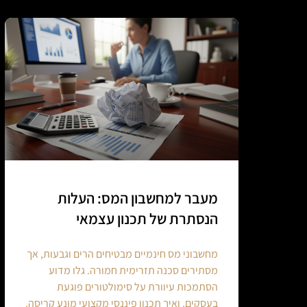
מעבר למחשבון המס: העלות
הנסתרת של תכנון עצמאי
מחשבוני מס חינמיים מבטיחים הרים וגבעות, אך
מסתירים סכנה תזרימית חמורה. גלו מדוע
הסתמכות עיוורת על סימולטורים פוגעת
בעסקים, ואיך תכנון פיננסי מקצועי מונע קריסה.