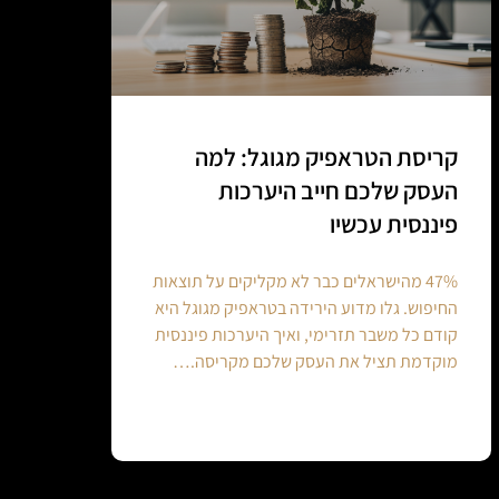
קריסת הטראפיק מגוגל: למה
העסק שלכם חייב היערכות
פיננסית עכשיו
47% מהישראלים כבר לא מקליקים על תוצאות
החיפוש. גלו מדוע הירידה בטראפיק מגוגל היא
קודם כל משבר תזרימי, ואיך היערכות פיננסית
מוקדמת תציל את העסק שלכם מקריסה.…
Continue reading