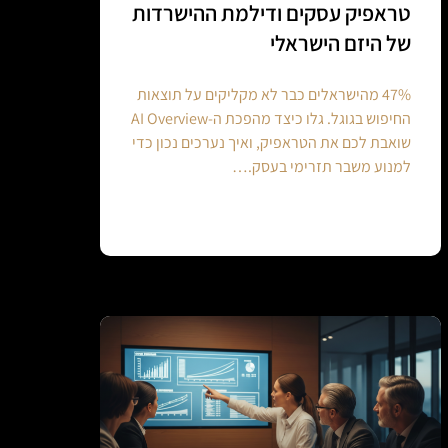
טראפיק עסקים ודילמת ההישרדות
של היזם הישראלי
47% מהישראלים כבר לא מקליקים על תוצאות
החיפוש בגוגל. גלו כיצד מהפכת ה-AI Overview
שואבת לכם את הטראפיק, ואיך נערכים נכון כדי
למנוע משבר תזרימי בעסק.…
Continue reading