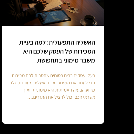
האשליה התפעולית: למה בעיית
המכירות של העסק שלכם היא
משבר מימוני בתחפושת
בעלי עסקים רבים בטוחים שחסרות להם מכירות
כדי לסגור את המינוס, אך זו אשליה מסוכנת. גלו
מדוע הבעיה האמיתית היא מימונית, ואיך
אשראי חכם יכול להציל את התזרים.…
Continue reading