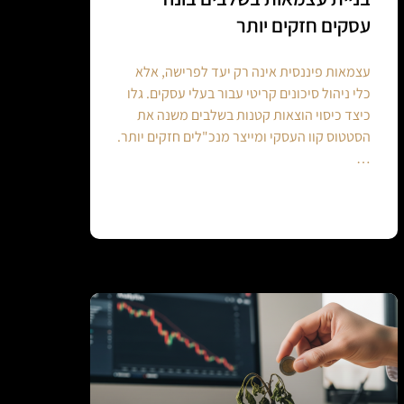
עסקים חזקים יותר
עצמאות פיננסית אינה רק יעד לפרישה, אלא
כלי ניהול סיכונים קריטי עבור בעלי עסקים. גלו
כיצד כיסוי הוצאות קטנות בשלבים משנה את
הסטטוס קוו העסקי ומייצר מנכ"לים חזקים יותר.
…
Continue reading