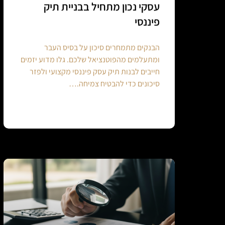
עסקי נכון מתחיל בבניית תיק
פיננסי
הבנקים מתמחרים סיכון על בסיס העבר
ומתעלמים מהפוטנציאל שלכם. גלו מדוע יזמים
חייבים לבנות תיק עסק פיננסי מקצועי ולפזר
סיכונים כדי להבטיח צמיחה.…
Continue reading