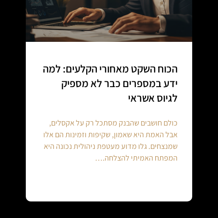
הכוח השקט מאחורי הקלעים: למה
ידע במספרים כבר לא מספיק
לגיוס אשראי
כולם חושבים שהבנק מסתכל רק על אקסלים,
אבל האמת היא שאמון, שקיפות וזמינות הם אלו
שמנצחים. גלו מדוע מעטפת ניהולית נכונה היא
המפתח האמיתי להצלחה.…
Continue reading