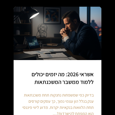
אשראי 2026: מה יזמים יכולים
ללמוד ממשבר המשכנתאות
בדיוק כפי שמשפחות נחנקות תחת משכנתאות
ענק בגלל הון עצמי נמוך, כך עסקים קורסים
תחת הלוואות בנקאיות יקרות. מדוע ליווי פיננסי
הוא המפתח להישרדות?…