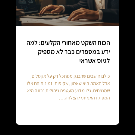
הכוח השקט מאחורי הקלעים: למה
ידע במספרים כבר לא מספיק
לגיוס אשראי
כולם חושבים שהבנק מסתכל רק על אקסלים,
אבל האמת היא שאמון, שקיפות וזמינות הם אלו
שמנצחים. גלו מדוע מעטפת ניהולית נכונה היא
המפתח האמיתי להצלחה.…
Continue reading