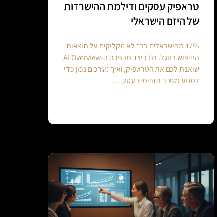
טראפיק עסקים ודילמת ההישרדות
של היזם הישראלי
47% מהישראלים כבר לא מקליקים על תוצאות
החיפוש בגוגל. גלו כיצד מהפכת ה-AI Overview
שואבת לכם את הטראפיק, ואיך נערכים נכון כדי
למנוע משבר תזרימי בעסק.…
Continue reading