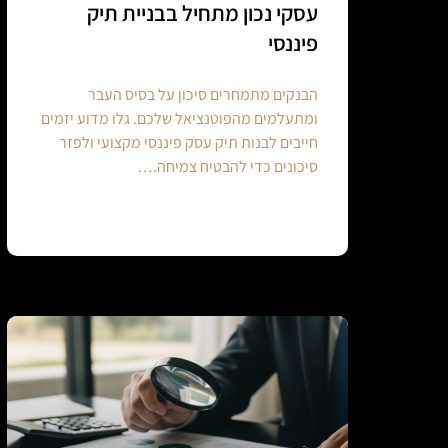
עסקי נכון מתחיל בבניית תיק
פיננסי
הבנקים מתמחרים סיכון על בסיס העבר
ומתעלמים מהפוטנציאל שלכם. גלו מדוע יזמים
חייבים לבנות תיק עסק פיננסי מקצועי ולפזר
סיכונים כדי להבטיח צמיחה.…
Continue reading