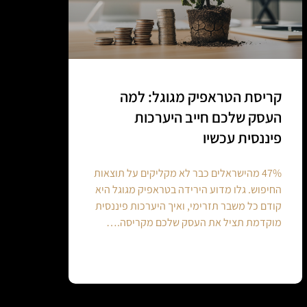
קריסת הטראפיק מגוגל: למה
העסק שלכם חייב היערכות
פיננסית עכשיו
47% מהישראלים כבר לא מקליקים על תוצאות
החיפוש. גלו מדוע הירידה בטראפיק מגוגל היא
קודם כל משבר תזרימי, ואיך היערכות פיננסית
מוקדמת תציל את העסק שלכם מקריסה.…
Continue reading