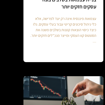
עסקים חזקים יותר
עצמאות פיננסית אינה רק יעד לפרישה, אלא
כלי ניהול סיכונים קריטי עבור בעלי עסקים. גלו
כיצד כיסוי הוצאות קטנות בשלבים משנה את
הסטטוס קוו העסקי ומייצר מנכ"לים חזקים יותר.
…
Continue reading