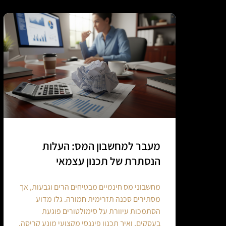
מעבר למחשבון המס: העלות
הנסתרת של תכנון עצמאי
מחשבוני מס חינמיים מבטיחים הרים וגבעות, אך
מסתירים סכנה תזרימית חמורה. גלו מדוע
הסתמכות עיוורת על סימולטורים פוגעת
בעסקים, ואיך תכנון פיננסי מקצועי מונע קריסה.