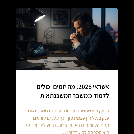
אשראי 2026: מה יזמים יכולים
ללמוד ממשבר המשכנתאות
בדיוק כפי שמשפחות נחנקות תחת משכנתאות
ענק בגלל הון עצמי נמוך, כך עסקים קורסים
תחת הלוואות בנקאיות יקרות. מדוע ליווי פיננסי
הוא המפתח להישרדות?…