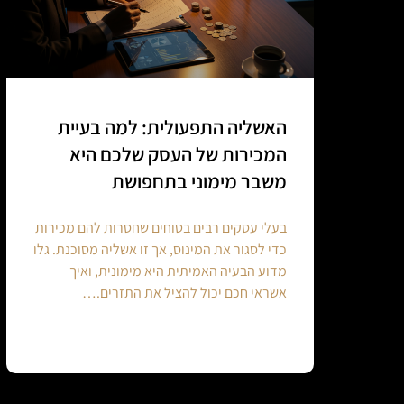
האשליה התפעולית: למה בעיית
המכירות של העסק שלכם היא
משבר מימוני בתחפושת
בעלי עסקים רבים בטוחים שחסרות להם מכירות
כדי לסגור את המינוס, אך זו אשליה מסוכנת. גלו
מדוע הבעיה האמיתית היא מימונית, ואיך
אשראי חכם יכול להציל את התזרים.…
Continue reading