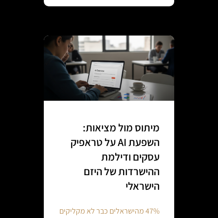
מיתוס מול מציאות:
השפעת AI על טראפיק
עסקים ודילמת
ההישרדות של היזם
הישראלי
47% מהישראלים כבר לא מקליקים