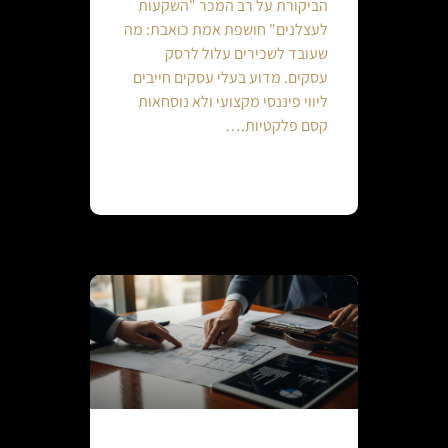
הביקורת על רב המכר "השקעות
לעצלנים" חושפת אמת כואבת: מה
שעובד לשכירים עלול לרסק
עסקים. מדוע בעלי עסקים חייבים
ליווי פיננסי מקצועי ולא נוסחאות
קסם פלקטיות.…
Continue reading