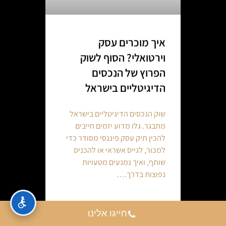
איך מוכרים עסק
וירטואלי? הסוף לשוק
הפרוץ של הנכסים
הדיגיטליים בישראל
שוק הנכסים הדיגיטליים בישראל
מתבגר. גלו מדוע יזמים חייבים
להכין תיק עסק פיננסי מסודר כדי
למכור, לגייס אשראי או להכניס
שותף, ואיך נמנעים מטעויות
נפוצות בדרך.…
Continue reading
חייגו אלינו