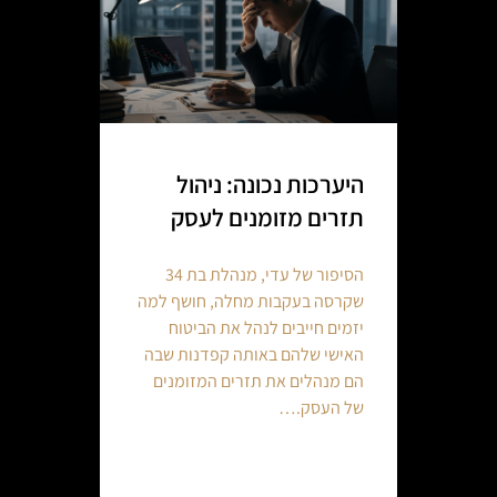
היערכות נכונה: ניהול
תזרים מזומנים לעסק
הסיפור של עדי, מנהלת בת 34
שקרסה בעקבות מחלה, חושף למה
יזמים חייבים לנהל את הביטוח
האישי שלהם באותה קפדנות שבה
הם מנהלים את תזרים המזומנים
של העסק.…
Continue reading