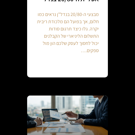
מבצעי ה-20/80 בנדל"ן נראים כמו
חלום, אך בפועל הם מלכודת ריבית
יקרה. גלו כיצד תרגום סודות
התשלום הליניארי של הקבלנים
יכול לחסוך לעסק שלכם הון מול
ספקים.…
Continue reading