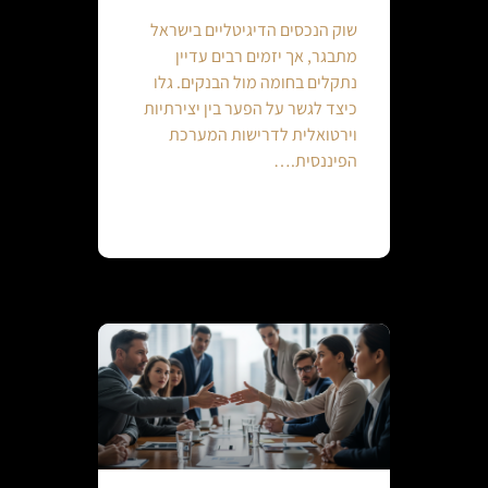
שוק הנכסים הדיגיטליים בישראל
מתבגר, אך יזמים רבים עדיין
נתקלים בחומה מול הבנקים. גלו
כיצד לגשר על הפער בין יצירתיות
וירטואלית לדרישות המערכת
הפיננסית.…
Continue reading