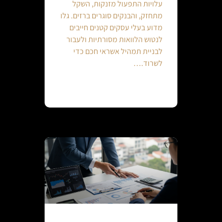
עלויות התפעול מזנקות, השקל
מתחזק, והבנקים סוגרים ברזים. גלו
מדוע בעלי עסקים קטנים חייבים
לנטוש הלוואות מסורתיות ולעבור
לבניית תמהיל אשראי חכם כדי
לשרוד.…
Continue reading