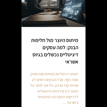
מיתוס היוצר מול חליפות
הבנק: למה עסקים
דיגיטליים נכשלים בגיוס
אשראי
יזמים דיגיטליים בטוחים שטראפיק
שווה כסף, אבל הבנקים רואים רק
שורות קוד וסיכון. גלו איך לגשר על
הפער בין יצירתיות וירטואלית
לדרישות המערכת הפיננסית
בישראל.…