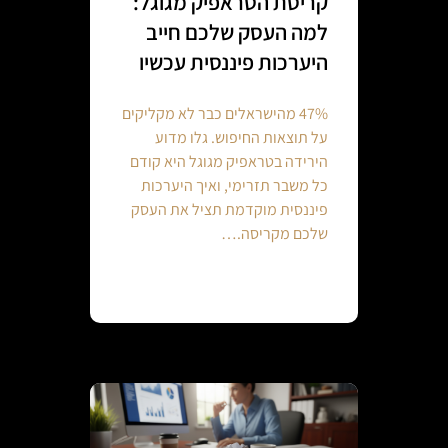
קריסת הטראפיק מגוגל:
למה העסק שלכם חייב
היערכות פיננסית עכשיו
47% מהישראלים כבר לא מקליקים
על תוצאות החיפוש. גלו מדוע
הירידה בטראפיק מגוגל היא קודם
כל משבר תזרימי, ואיך היערכות
פיננסית מוקדמת תציל את העסק
שלכם מקריסה.…
Continue reading