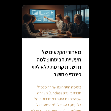
מאחורי הקלעים של
תעשיית הביטחון: למה
חדשנות קורסת ללא ליווי
פיננסי מחושב
ביממה האחרונה שחרר מנכ"ל
חברת אונדס (Ondas) הצהרה
שמהדהדת היטב במסדרונות של
כל עסק בישראל: "מה שישראל
משלמת על הביטחון שלה – הוא לא