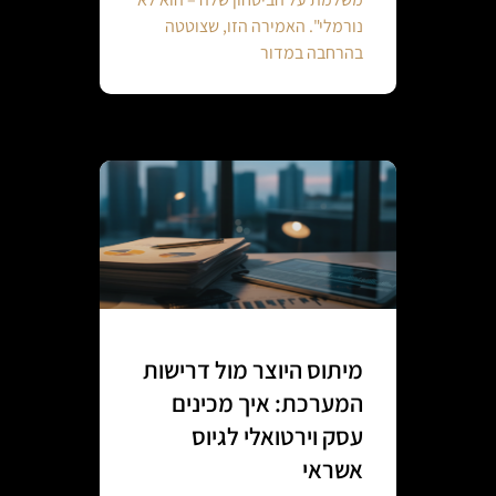
נורמלי". האמירה הזו, שצוטטה
בהרחבה במדור
מיתוס היוצר מול דרישות
המערכת: איך מכינים
עסק וירטואלי לגיוס
אשראי