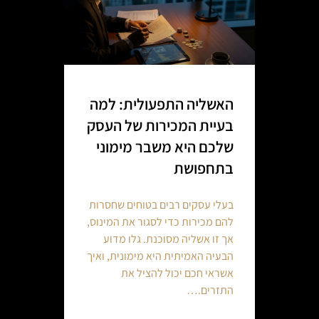
האשליה התפעולית: למה
בעיית המכירות של העסק
שלכם היא משבר מימוני
בתחפושת
בעלי עסקים רבים בטוחים שחסרות
להם מכירות כדי לסגור את המינוס,
אך זו אשליה מסוכנת. גלו מדוע
הבעיה האמיתית היא מימונית, ואיך
אשראי חכם יכול להציל את
התזרים.…