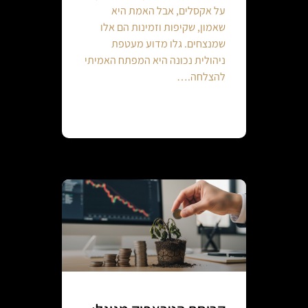
על אקסלים, אבל האמת היא
שאמון, שקיפות וזמינות הם אלו
שמנצחים. גלו מדוע מעטפת
ניהולית נכונה היא המפתח האמיתי
להצלחה.…
Continue reading