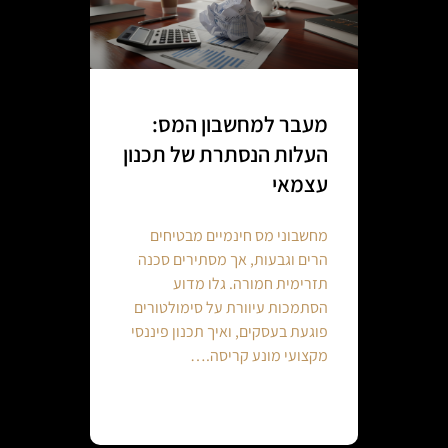
מעבר למחשבון המס:
העלות הנסתרת של תכנון
עצמאי
מחשבוני מס חינמיים מבטיחים
הרים וגבעות, אך מסתירים סכנה
תזרימית חמורה. גלו מדוע
הסתמכות עיוורת על סימולטורים
פוגעת בעסקים, ואיך תכנון פיננסי
מקצועי מונע קריסה.…
Continue reading