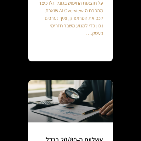
על תוצאות החיפוש בגוגל. גלו כיצד
מהפכת ה-AI Overview שואבת
לכם את הטראפיק, ואיך נערכים
נכון כדי למנוע משבר תזרימי
בעסק.…
Continue reading
אשליית ה-20/80 בנדל