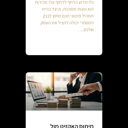
גלו מדוע הדחף לדחוף עוד מכירות
הוא טעות מסוכנת, וכיצד בניית
תמהיל מימוני חכם מחוץ לבנק
המסחרי יכולה להציל את העסק
שלכם.…
Continue reading
מיתוס האקזיט מול