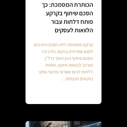
הכותרת המסמכת: כך
הסכם שיתוף בקרקע
פותח דלתות עבור
הלוואות לעסקים
קרקע משותפת ללא הסכם היא נכס
תקוע שמרתיע בנקים. גלו כיצד
הסכם שיתוף נכון הופך נדל"ן
מורכב לבטוחה חזקה, ופותח
דלתות לגיוס אשראי ומינוף עסקי
בתנאים מנצחים.…
Continue reading