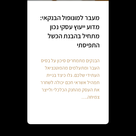
מעבר למונופול הבנקאי:
מדוע ייעוץ עסקי נכון
מתחיל בהבנת הכשל
התפיסתי
הבנקים מתמחרים סיכון על בסיס
העבר ומתעלמים מהפוטנציאל
העתידי שלכם. גלו כיצד בניית
תמהיל אשראי חכם יכולה לשחרר
את העסק מהחנק הכלכלי ולייצר
צמיחה.…
Continue reading