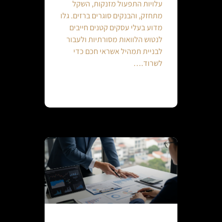
עלויות התפעול מזנקות, השקל
מתחזק, והבנקים סוגרים ברזים. גלו
מדוע בעלי עסקים קטנים חייבים
לנטוש הלוואות מסורתיות ולעבור
לבניית תמהיל אשראי חכם כדי
לשרוד.…
Continue reading