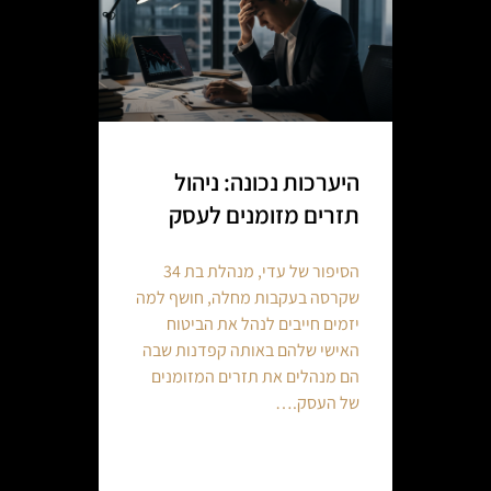
היערכות נכונה: ניהול
תזרים מזומנים לעסק
הסיפור של עדי, מנהלת בת 34
שקרסה בעקבות מחלה, חושף למה
יזמים חייבים לנהל את הביטוח
האישי שלהם באותה קפדנות שבה
הם מנהלים את תזרים המזומנים
של העסק.…
Continue reading