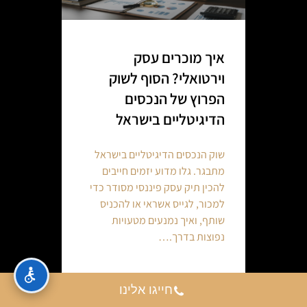
איך מוכרים עסק
וירטואלי? הסוף לשוק
הפרוץ של הנכסים
הדיגיטליים בישראל
שוק הנכסים הדיגיטליים בישראל
מתבגר. גלו מדוע יזמים חייבים
להכין תיק עסק פיננסי מסודר כדי
למכור, לגייס אשראי או להכניס
שותף, ואיך נמנעים מטעויות
נפוצות בדרך.…
Continue reading
חייגו אלינו