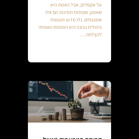
על אקסלים, אבל האמת היא
שאמון, שקיפות וזמינות הם אלו
שמנצחים. גלו מדוע מעטפת
ניהולית נכונה היא המפתח האמיתי
להצלחה.…
Continue reading