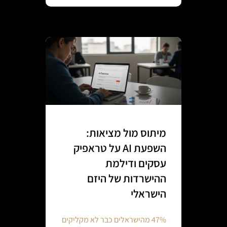
מיתוס מול מציאות:
השפעת AI על טראפיק
עסקים ודילמת
ההישרדות של היזם
הישראלי
47% מהישראלים כבר לא מקליקים