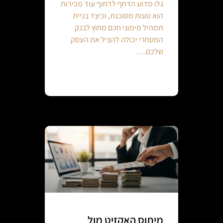
גלו מדוע הדחף לדחוף עוד מכירות
הוא טעות מסוכנת, וכיצד בניית
תמהיל מימוני חכם מחוץ לבנק
המסחרי יכולה להציל את העסק
שלכם.…
Continue reading
מיתוס האקזיט מול