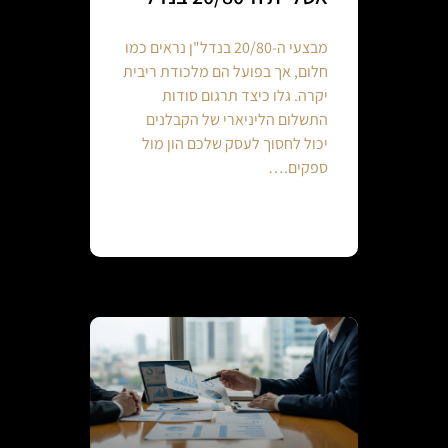
מבצעי ה-20/80 בנדל"ן נראים כמו
חלום, אך בפועל הם מלכודת ריבית
יקרה. גלו כיצד תרגום סודות
התשלום הליניארי של הקבלנים
יכול לחסוך לעסק שלכם הון מול
ספקים.…
Continue reading