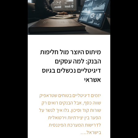
מיתוס היוצר מול חליפות
הבנק: למה עסקים
דיגיטליים נכשלים בגיוס
אשראי
יזמים דיגיטליים בטוחים שטראפיק
שווה כסף, אבל הבנקים רואים רק
שורות קוד וסיכון. גלו איך לגשר על
הפער בין יצירתיות וירטואלית
לדרישות המערכת הפיננסית
בישראל.…