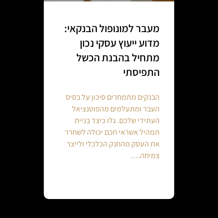
מעבר למונופול הבנקאי:
מדוע ייעוץ עסקי נכון
מתחיל בהבנת הכשל
התפיסתי
הבנקים מתמחרים סיכון על בסיס
העבר ומתעלמים מהפוטנציאל
העתידי שלכם. גלו כיצד בניית
תמהיל אשראי חכם יכולה לשחרר
את העסק מהחנק הכלכלי ולייצר
צמיחה.…
Continue reading