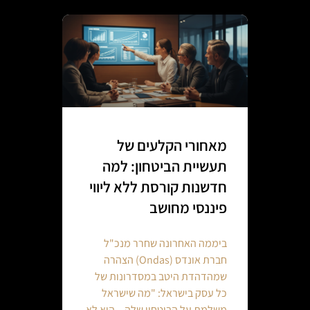
מאחורי הקלעים של
תעשיית הביטחון: למה
חדשנות קורסת ללא ליווי
פיננסי מחושב
ביממה האחרונה שחרר מנכ"ל
חברת אונדס (Ondas) הצהרה
שמהדהדת היטב במסדרונות של
כל עסק בישראל: "מה שישראל
משלמת על הביטחון שלה – הוא לא