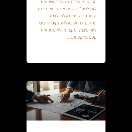
הביקורת על רב המכר "השקעות
לעצלנים" חושפת אמת כואבת: מה
שעובד לשכירים עלול לרסק
עסקים. מדוע בעלי עסקים חייבים
ליווי פיננסי מקצועי ולא נוסחאות
קסם פלקטיות.…
Continue reading