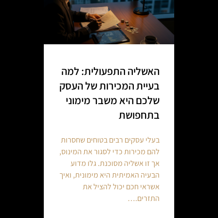
האשליה התפעולית: למה
בעיית המכירות של העסק
שלכם היא משבר מימוני
בתחפושת
בעלי עסקים רבים בטוחים שחסרות
להם מכירות כדי לסגור את המינוס,
אך זו אשליה מסוכנת. גלו מדוע
הבעיה האמיתית היא מימונית, ואיך
אשראי חכם יכול להציל את
התזרים.…