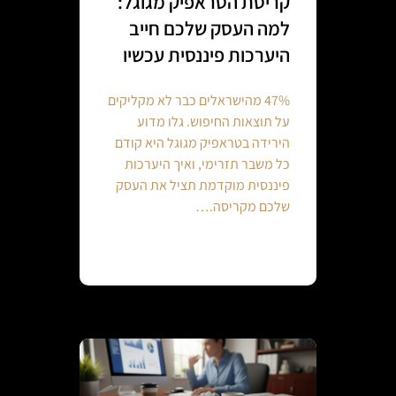
קריסת הטראפיק מגוגל:
למה העסק שלכם חייב
היערכות פיננסית עכשיו
47% מהישראלים כבר לא מקליקים
על תוצאות החיפוש. גלו מדוע
הירידה בטראפיק מגוגל היא קודם
כל משבר תזרימי, ואיך היערכות
פיננסית מוקדמת תציל את העסק
שלכם מקריסה.…
Continue reading