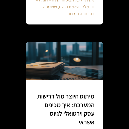
נורמלי". האמירה הזו, שצוטטה
בהרחבה במדור
מיתוס היוצר מול דרישות
המערכת: איך מכינים
עסק וירטואלי לגיוס
אשראי