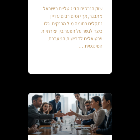
שוק הנכסים הדיגיטליים בישראל
מתבגר, אך יזמים רבים עדיין
נתקלים בחומה מול הבנקים. גלו
כיצד לגשר על הפער בין יצירתיות
וירטואלית לדרישות המערכת
הפיננסית.…
Continue reading