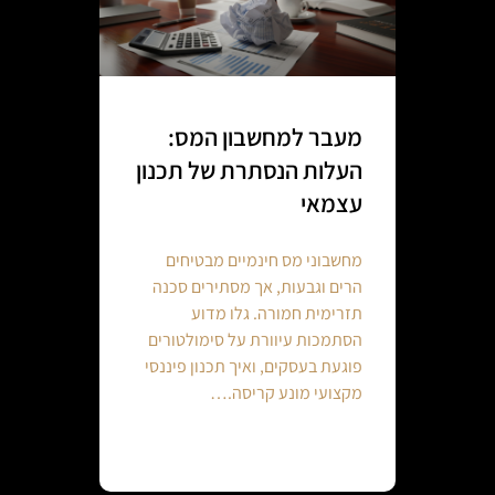
מעבר למחשבון המס:
העלות הנסתרת של תכנון
עצמאי
מחשבוני מס חינמיים מבטיחים
הרים וגבעות, אך מסתירים סכנה
תזרימית חמורה. גלו מדוע
הסתמכות עיוורת על סימולטורים
פוגעת בעסקים, ואיך תכנון פיננסי
מקצועי מונע קריסה.…
Continue reading