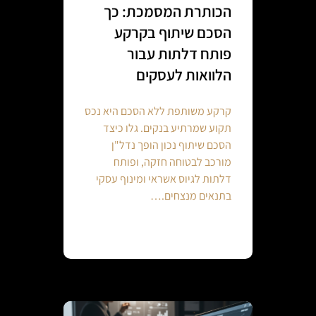
הכותרת המסמכת: כך
הסכם שיתוף בקרקע
פותח דלתות עבור
הלוואות לעסקים
קרקע משותפת ללא הסכם היא נכס
תקוע שמרתיע בנקים. גלו כיצד
הסכם שיתוף נכון הופך נדל"ן
מורכב לבטוחה חזקה, ופותח
דלתות לגיוס אשראי ומינוף עסקי
בתנאים מנצחים.…
Continue reading