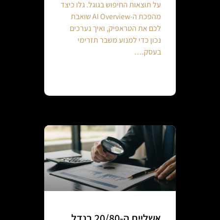
על תוצאות החיפוש בגוגל. גלו כיצד
מהפכת ה-AI Overview שואבת
לכם את הטראפיק, ואיך נערכים
נכון כדי למנוע משבר תזרימי
בעסק.…
Continue reading
אשליית ה-20/80 בנדל