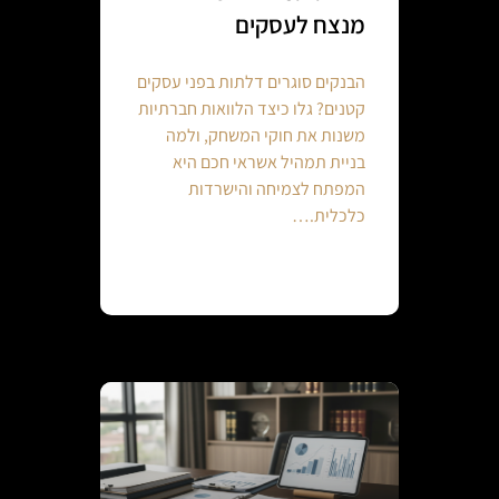
מנצח לעסקים
הבנקים סוגרים דלתות בפני עסקים
קטנים? גלו כיצד הלוואות חברתיות
משנות את חוקי המשחק, ולמה
בניית תמהיל אשראי חכם היא
המפתח לצמיחה והישרדות
כלכלית.…
Continue reading