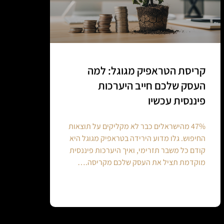
קריסת הטראפיק מגוגל: למה
העסק שלכם חייב היערכות
פיננסית עכשיו
47% מהישראלים כבר לא מקליקים על תוצאות
החיפוש. גלו מדוע הירידה בטראפיק מגוגל היא
קודם כל משבר תזרימי, ואיך היערכות פיננסית
מוקדמת תציל את העסק שלכם מקריסה.…
Continue reading