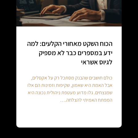
הכוח השקט מאחורי הקלעים: למה
ידע במספרים כבר לא מספיק
לגיוס אשראי
כולם חושבים שהבנק מסתכל רק על אקסלים,
אבל האמת היא שאמון, שקיפות וזמינות הם אלו
שמנצחים. גלו מדוע מעטפת ניהולית נכונה היא
המפתח האמיתי להצלחה.…
Continue reading