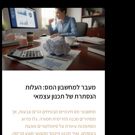
מעבר למחשבון המס: העלות
הנסתרת של תכנון עצמאי
מחשבוני מס חינמיים מבטיחים הרים וגבעות, אך
מסתירים סכנה תזרימית חמורה. גלו מדוע
הסתמכות עיוורת על סימולטורים פוגעת
בעסקים, ואיך תכנון פיננסי מקצועי מונע קריסה.