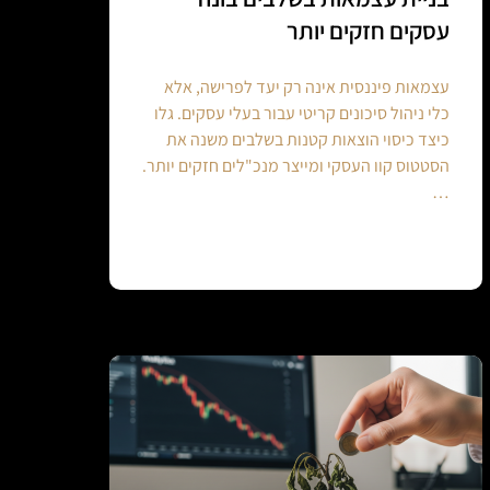
עסקים חזקים יותר
עצמאות פיננסית אינה רק יעד לפרישה, אלא
כלי ניהול סיכונים קריטי עבור בעלי עסקים. גלו
כיצד כיסוי הוצאות קטנות בשלבים משנה את
הסטטוס קוו העסקי ומייצר מנכ"לים חזקים יותר.
…
Continue reading