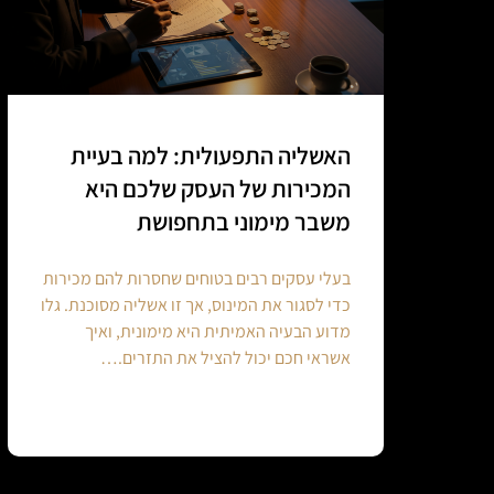
האשליה התפעולית: למה בעיית
המכירות של העסק שלכם היא
משבר מימוני בתחפושת
בעלי עסקים רבים בטוחים שחסרות להם מכירות
כדי לסגור את המינוס, אך זו אשליה מסוכנת. גלו
מדוע הבעיה האמיתית היא מימונית, ואיך
אשראי חכם יכול להציל את התזרים.…
Continue reading