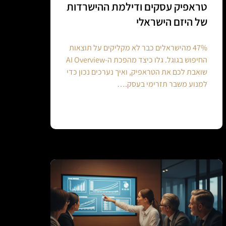
טראפיק עסקים ודילמת ההישרדות
של היזם הישראלי
47% מהישראלים כבר לא מקליקים על תוצאות
החיפוש בגוגל. גלו כיצד מהפכת ה-AI Overview
שואבת לכם את הטראפיק, ואיך נערכים נכון כדי
למנוע משבר תזרימי בעסק.…
Continue reading