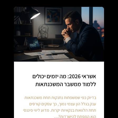
אשראי 2026: מה יזמים יכולים
ללמוד ממשבר המשכנתאות
בדיוק כפי שמשפחות נחנקות תחת משכנתאות
ענק בגלל הון עצמי נמוך, כך עסקים קורסים
תחת הלוואות בנקאיות יקרות. מדוע ליווי פיננסי
הוא המפתח להישרדות?…