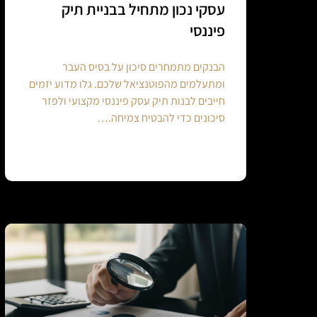
עסקי נכון מתחיל בבניית תיק
פיננסי
הבנקים מתמחרים סיכון על בסיס העבר
ומתעלמים מהפוטנציאל שלכם. גלו מדוע יזמים
חייבים לבנות תיק עסק פיננסי מקצועי ולפזר
סיכונים כדי להבטיח צמיחה.…
Continue reading