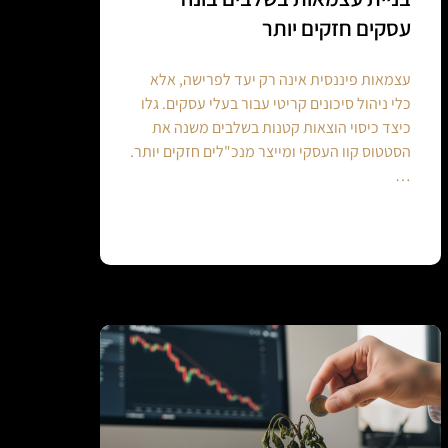
עסקים חזקים יותר
עצמאות פיננסית אינה רק יעד לפרישה, אלא
כלי ניהול סיכונים קריטי עבור בעלי עסקים. גלו
כיצד כיסוי הוצאות קטנות בשלבים משנה את
הסטטוס קוו העסקי ומייצר מנכ"לים חזקים יותר.
…
Continue reading