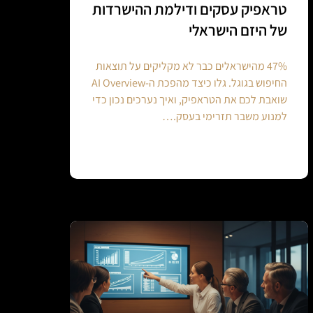
טראפיק עסקים ודילמת ההישרדות
של היזם הישראלי
47% מהישראלים כבר לא מקליקים על תוצאות
החיפוש בגוגל. גלו כיצד מהפכת ה-AI Overview
שואבת לכם את הטראפיק, ואיך נערכים נכון כדי
למנוע משבר תזרימי בעסק.…
Continue reading