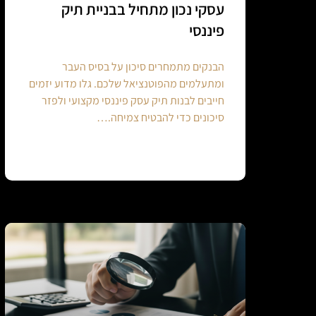
עסקי נכון מתחיל בבניית תיק
פיננסי
הבנקים מתמחרים סיכון על בסיס העבר
ומתעלמים מהפוטנציאל שלכם. גלו מדוע יזמים
חייבים לבנות תיק עסק פיננסי מקצועי ולפזר
סיכונים כדי להבטיח צמיחה.…
Continue reading