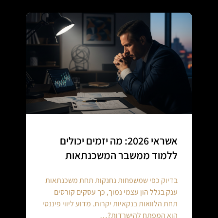
אשראי 2026: מה יזמים יכולים
ללמוד ממשבר המשכנתאות
בדיוק כפי שמשפחות נחנקות תחת משכנתאות
ענק בגלל הון עצמי נמוך, כך עסקים קורסים
תחת הלוואות בנקאיות יקרות. מדוע ליווי פיננסי
הוא המפתח להישרדות?…