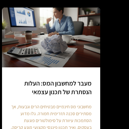
מעבר למחשבון המס: העלות
הנסתרת של תכנון עצמאי
מחשבוני מס חינמיים מבטיחים הרים וגבעות, אך
מסתירים סכנה תזרימית חמורה. גלו מדוע
הסתמכות עיוורת על סימולטורים פוגעת
בעסקים, ואיך תכנון פיננסי מקצועי מונע קריסה.