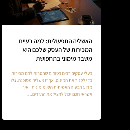
האשליה התפעולית: למה בעיית
המכירות של העסק שלכם היא
משבר מימוני בתחפושת
בעלי עסקים רבים בטוחים שחסרות להם מכירות
כדי לסגור את המינוס, אך זו אשליה מסוכנת. גלו
מדוע הבעיה האמיתית היא מימונית, ואיך
אשראי חכם יכול להציל את התזרים.…
Continue reading