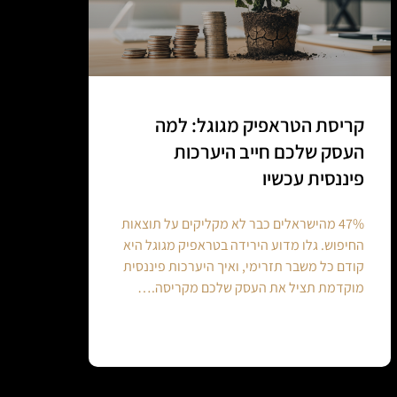
קריסת הטראפיק מגוגל: למה
העסק שלכם חייב היערכות
פיננסית עכשיו
47% מהישראלים כבר לא מקליקים על תוצאות
החיפוש. גלו מדוע הירידה בטראפיק מגוגל היא
קודם כל משבר תזרימי, ואיך היערכות פיננסית
מוקדמת תציל את העסק שלכם מקריסה.…
Continue reading