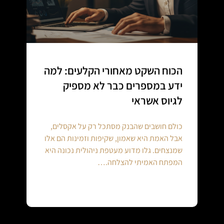
הכוח השקט מאחורי הקלעים: למה
ידע במספרים כבר לא מספיק
לגיוס אשראי
כולם חושבים שהבנק מסתכל רק על אקסלים,
אבל האמת היא שאמון, שקיפות וזמינות הם אלו
שמנצחים. גלו מדוע מעטפת ניהולית נכונה היא
המפתח האמיתי להצלחה.…
Continue reading