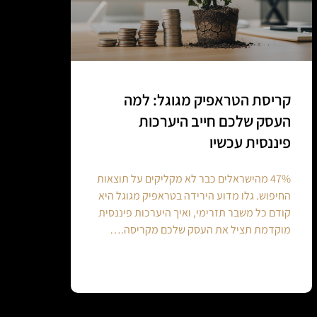
קריסת הטראפיק מגוגל: למה
העסק שלכם חייב היערכות
פיננסית עכשיו
47% מהישראלים כבר לא מקליקים על תוצאות
החיפוש. גלו מדוע הירידה בטראפיק מגוגל היא
קודם כל משבר תזרימי, ואיך היערכות פיננסית
מוקדמת תציל את העסק שלכם מקריסה.…
Continue reading