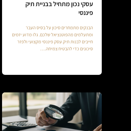
עסקי נכון מתחיל בבניית תיק
פיננסי
הבנקים מתמחרים סיכון על בסיס העבר
ומתעלמים מהפוטנציאל שלכם. גלו מדוע יזמים
חייבים לבנות תיק עסק פיננסי מקצועי ולפזר
סיכונים כדי להבטיח צמיחה.…
Continue reading