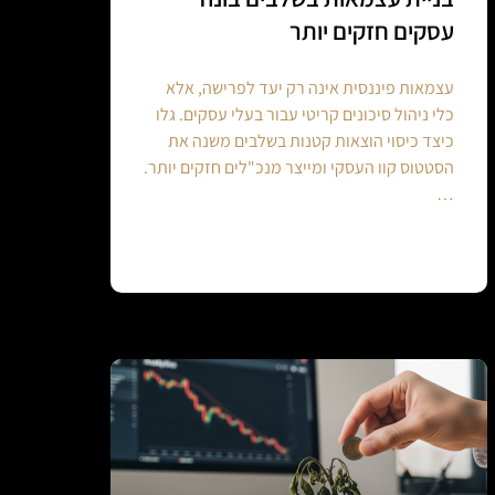
עסקים חזקים יותר
עצמאות פיננסית אינה רק יעד לפרישה, אלא
כלי ניהול סיכונים קריטי עבור בעלי עסקים. גלו
כיצד כיסוי הוצאות קטנות בשלבים משנה את
הסטטוס קוו העסקי ומייצר מנכ"לים חזקים יותר.
…
Continue reading