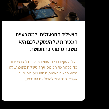
האשליה התפעולית: למה בעיית
המכירות של העסק שלכם היא
משבר מימוני בתחפושת
בעלי עסקים רבים בטוחים שחסרות להם מכירות
כדי לסגור את המינוס, אך זו אשליה מסוכנת. גלו
מדוע הבעיה האמיתית היא מימונית, ואיך
אשראי חכם יכול להציל את התזרים.…
Continue reading