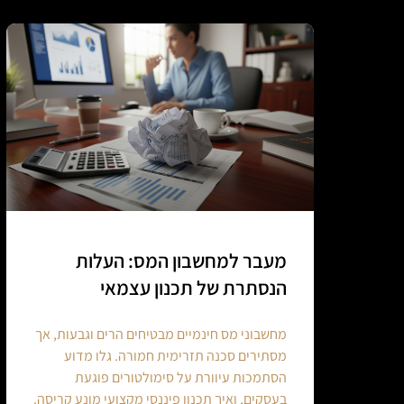
מעבר למחשבון המס: העלות
הנסתרת של תכנון עצמאי
מחשבוני מס חינמיים מבטיחים הרים וגבעות, אך
מסתירים סכנה תזרימית חמורה. גלו מדוע
הסתמכות עיוורת על סימולטורים פוגעת
בעסקים, ואיך תכנון פיננסי מקצועי מונע קריסה.