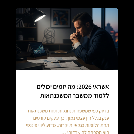
אשראי 2026: מה יזמים יכולים
ללמוד ממשבר המשכנתאות
בדיוק כפי שמשפחות נחנקות תחת משכנתאות
ענק בגלל הון עצמי נמוך, כך עסקים קורסים
תחת הלוואות בנקאיות יקרות. מדוע ליווי פיננסי
הוא המפתח להישרדות?…