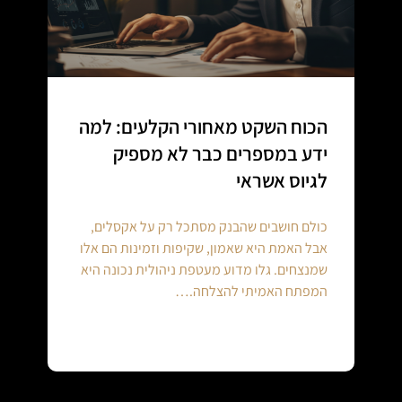
הכוח השקט מאחורי הקלעים: למה
ידע במספרים כבר לא מספיק
לגיוס אשראי
כולם חושבים שהבנק מסתכל רק על אקסלים,
אבל האמת היא שאמון, שקיפות וזמינות הם אלו
שמנצחים. גלו מדוע מעטפת ניהולית נכונה היא
המפתח האמיתי להצלחה.…
Continue reading