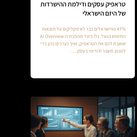
טראפיק עסקים ודילמת ההישרדות
של היזם הישראלי
47% מהישראלים כבר לא מקליקים על תוצאות
החיפוש בגוגל. גלו כיצד מהפכת ה-AI Overview
שואבת לכם את הטראפיק, ואיך נערכים נכון כדי
למנוע משבר תזרימי בעסק.…
Continue reading