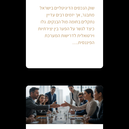
שוק הנכסים הדיגיטליים בישראל
מתבגר, אך יזמים רבים עדיין
נתקלים בחומה מול הבנקים. גלו
כיצד לגשר על הפער בין יצירתיות
וירטואלית לדרישות המערכת
הפיננסית.…
Continue reading