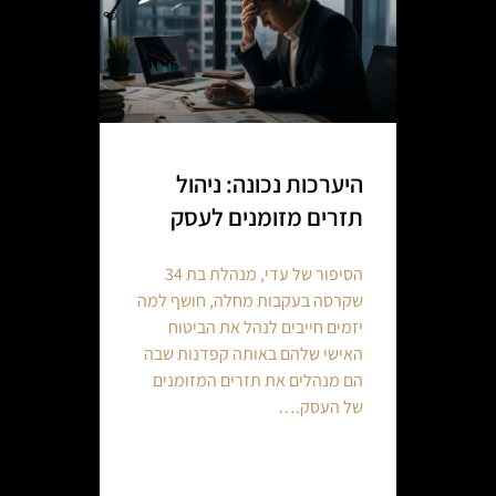
היערכות נכונה: ניהול
תזרים מזומנים לעסק
הסיפור של עדי, מנהלת בת 34
שקרסה בעקבות מחלה, חושף למה
יזמים חייבים לנהל את הביטוח
האישי שלהם באותה קפדנות שבה
הם מנהלים את תזרים המזומנים
של העסק.…
Continue reading