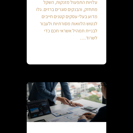
עלויות התפעול מזנקות, השקל
מתחזק, והבנקים סוגרים ברזים. גלו
מדוע בעלי עסקים קטנים חייבים
לנטוש הלוואות מסורתיות ולעבור
לבניית תמהיל אשראי חכם כדי
לשרוד.…
Continue reading