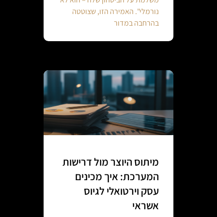
נורמלי". האמירה הזו, שצוטטה
בהרחבה במדור
מיתוס היוצר מול דרישות
המערכת: איך מכינים
עסק וירטואלי לגיוס
אשראי