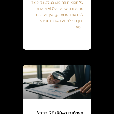
על תוצאות החיפוש בגוגל. גלו כיצד
מהפכת ה-AI Overview שואבת
לכם את הטראפיק, ואיך נערכים
נכון כדי למנוע משבר תזרימי
בעסק.…
Continue reading
אשליית ה-20/80 בנדל