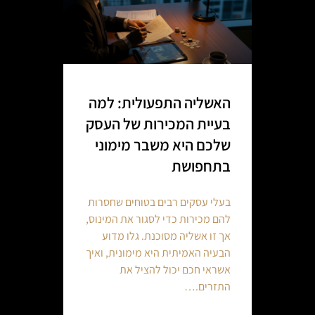
האשליה התפעולית: למה
בעיית המכירות של העסק
שלכם היא משבר מימוני
בתחפושת
בעלי עסקים רבים בטוחים שחסרות
להם מכירות כדי לסגור את המינוס,
אך זו אשליה מסוכנת. גלו מדוע
הבעיה האמיתית היא מימונית, ואיך
אשראי חכם יכול להציל את
התזרים.…