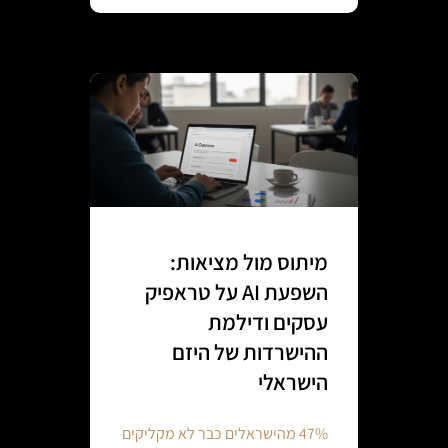
מיתוס מול מציאות:
השפעת AI על טראפיק
עסקים ודילמת
ההישרדות של היזם
הישראלי
47% מהישראלים כבר לא מקליקים