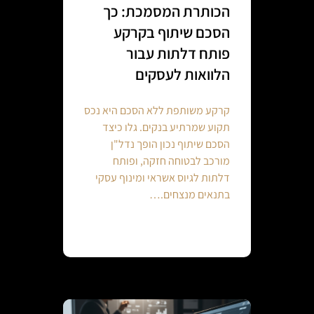
הכותרת המסמכת: כך
הסכם שיתוף בקרקע
פותח דלתות עבור
הלוואות לעסקים
קרקע משותפת ללא הסכם היא נכס
תקוע שמרתיע בנקים. גלו כיצד
הסכם שיתוף נכון הופך נדל"ן
מורכב לבטוחה חזקה, ופותח
דלתות לגיוס אשראי ומינוף עסקי
בתנאים מנצחים.…
Continue reading