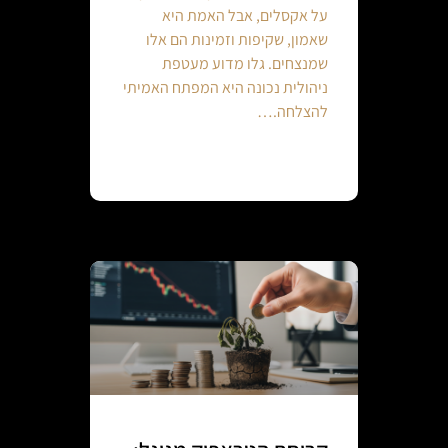
על אקסלים, אבל האמת היא
שאמון, שקיפות וזמינות הם אלו
שמנצחים. גלו מדוע מעטפת
ניהולית נכונה היא המפתח האמיתי
להצלחה.…
Continue reading