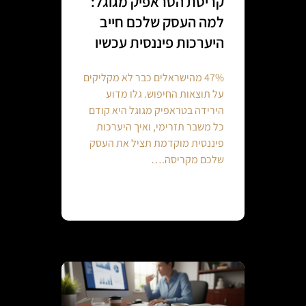
קריסת הטראפיק מגוגל:
למה העסק שלכם חייב
היערכות פיננסית עכשיו
47% מהישראלים כבר לא מקליקים
על תוצאות החיפוש. גלו מדוע
הירידה בטראפיק מגוגל היא קודם
כל משבר תזרימי, ואיך היערכות
פיננסית מוקדמת תציל את העסק
שלכם מקריסה.…
Continue reading