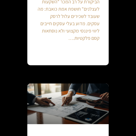
הביקורת על רב המכר "השקעות
לעצלנים" חושפת אמת כואבת: מה
שעובד לשכירים עלול לרסק
עסקים. מדוע בעלי עסקים חייבים
ליווי פיננסי מקצועי ולא נוסחאות
קסם פלקטיות.…
Continue reading