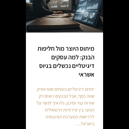
מיתוס היוצר מול חליפות
הבנק: למה עסקים
דיגיטליים נכשלים בגיוס
אשראי
יזמים דיגיטליים בטוחים שטראפיק
שווה כסף, אבל הבנקים רואים רק
שורות קוד וסיכון. גלו איך לגשר על
הפער בין יצירתיות וירטואלית
לדרישות המערכת הפיננסית
בישראל.…