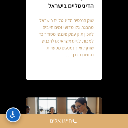
הדיגיטליים בישראל
שוק הנכסים הדיגיטליים בישראל
מתבגר. גלו מדוע יזמים חייבים
להכין תיק עסק פיננסי מסודר כדי
למכור, לגייס אשראי או להכניס
שותף, ואיך נמנעים מטעויות
נפוצות בדרך.…
Continue reading
חייגו אלינו