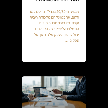
מבצעי ה-20/80 בנדל"ן נראים כמו
חלום, אך בפועל הם מלכודת ריבית
יקרה. גלו כיצד תרגום סודות
התשלום הליניארי של הקבלנים
יכול לחסוך לעסק שלכם הון מול
ספקים.…
Continue reading