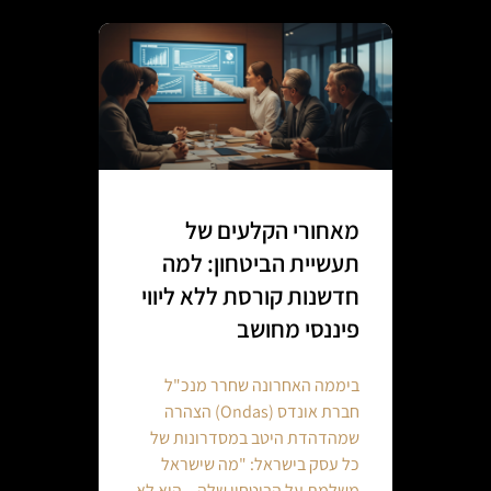
מאחורי הקלעים של
תעשיית הביטחון: למה
חדשנות קורסת ללא ליווי
פיננסי מחושב
ביממה האחרונה שחרר מנכ"ל
חברת אונדס (Ondas) הצהרה
שמהדהדת היטב במסדרונות של
כל עסק בישראל: "מה שישראל
משלמת על הביטחון שלה – הוא לא