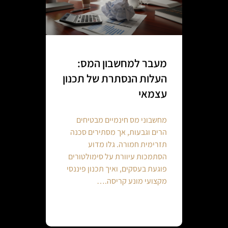
מעבר למחשבון המס:
העלות הנסתרת של תכנון
עצמאי
מחשבוני מס חינמיים מבטיחים
הרים וגבעות, אך מסתירים סכנה
תזרימית חמורה. גלו מדוע
הסתמכות עיוורת על סימולטורים
פוגעת בעסקים, ואיך תכנון פיננסי
מקצועי מונע קריסה.…
Continue reading