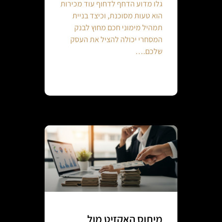
גלו מדוע הדחף לדחוף עוד מכירות
הוא טעות מסוכנת, וכיצד בניית
תמהיל מימוני חכם מחוץ לבנק
המסחרי יכולה להציל את העסק
שלכם.…
Continue reading
מיתוס האקזיט מול