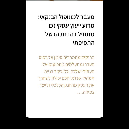
מעבר למונופול הבנקאי:
מדוע ייעוץ עסקי נכון
מתחיל בהבנת הכשל
התפיסתי
הבנקים מתמחרים סיכון על בסיס
העבר ומתעלמים מהפוטנציאל
העתידי שלכם. גלו כיצד בניית
תמהיל אשראי חכם יכולה לשחרר
את העסק מהחנק הכלכלי ולייצר
צמיחה.…
Continue reading