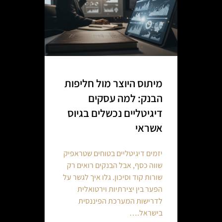
מיתוס היוצר מול חליפות
הבנק: למה עסקים
דיגיטליים נכשלים בגיוס
אשראי
יזמים דיגיטליים בטוחים שטראפיק
שווה כסף, אבל הבנקים רואים רק
שורות קוד וסיכון. גלו איך לגשר על
הפער בין יצירתיות וירטואלית
לדרישות המערכת הפיננסית
בישראל.…