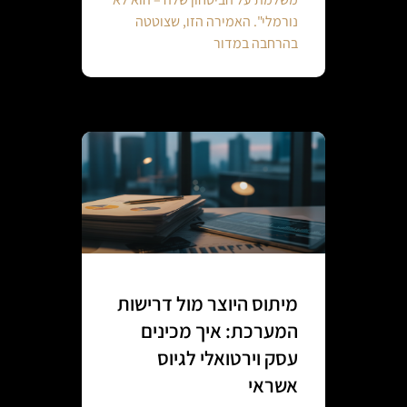
נורמלי". האמירה הזו, שצוטטה
בהרחבה במדור
מיתוס היוצר מול דרישות
המערכת: איך מכינים
עסק וירטואלי לגיוס
אשראי