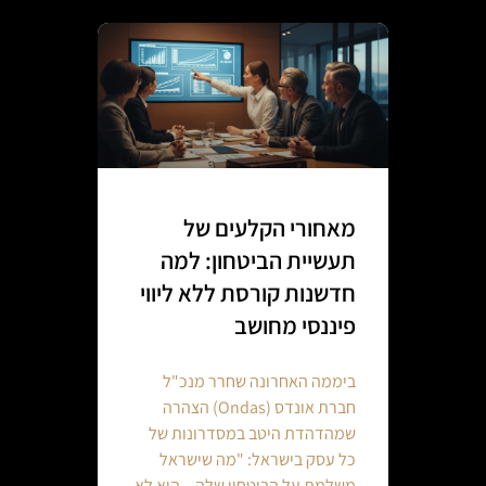
מאחורי הקלעים של
תעשיית הביטחון: למה
חדשנות קורסת ללא ליווי
פיננסי מחושב
ביממה האחרונה שחרר מנכ"ל
חברת אונדס (Ondas) הצהרה
שמהדהדת היטב במסדרונות של
כל עסק בישראל: "מה שישראל
משלמת על הביטחון שלה – הוא לא