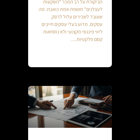
הביקורת על רב המכר "השקעות
לעצלנים" חושפת אמת כואבת: מה
שעובד לשכירים עלול לרסק
עסקים. מדוע בעלי עסקים חייבים
ליווי פיננסי מקצועי ולא נוסחאות
קסם פלקטיות.…
Continue reading