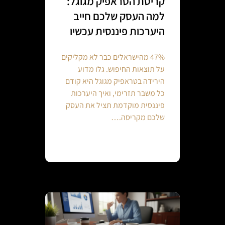
קריסת הטראפיק מגוגל:
למה העסק שלכם חייב
היערכות פיננסית עכשיו
47% מהישראלים כבר לא מקליקים
על תוצאות החיפוש. גלו מדוע
הירידה בטראפיק מגוגל היא קודם
כל משבר תזרימי, ואיך היערכות
פיננסית מוקדמת תציל את העסק
שלכם מקריסה.…
Continue reading