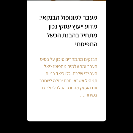
מעבר למונופול הבנקאי:
מדוע ייעוץ עסקי נכון
מתחיל בהבנת הכשל
התפיסתי
הבנקים מתמחרים סיכון על בסיס
העבר ומתעלמים מהפוטנציאל
העתידי שלכם. גלו כיצד בניית
תמהיל אשראי חכם יכולה לשחרר
את העסק מהחנק הכלכלי ולייצר
צמיחה.…
Continue reading