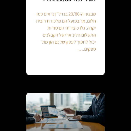
מבצעי ה-20/80 בנדל"ן נראים כמו
חלום, אך בפועל הם מלכודת ריבית
יקרה. גלו כיצד תרגום סודות
התשלום הליניארי של הקבלנים
יכול לחסוך לעסק שלכם הון מול
ספקים.…
Continue reading