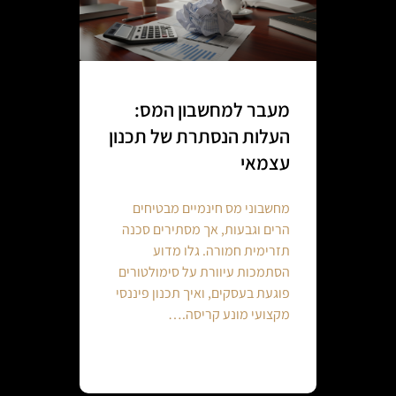
מעבר למחשבון המס:
העלות הנסתרת של תכנון
עצמאי
מחשבוני מס חינמיים מבטיחים
הרים וגבעות, אך מסתירים סכנה
תזרימית חמורה. גלו מדוע
הסתמכות עיוורת על סימולטורים
פוגעת בעסקים, ואיך תכנון פיננסי
מקצועי מונע קריסה.…
Continue reading