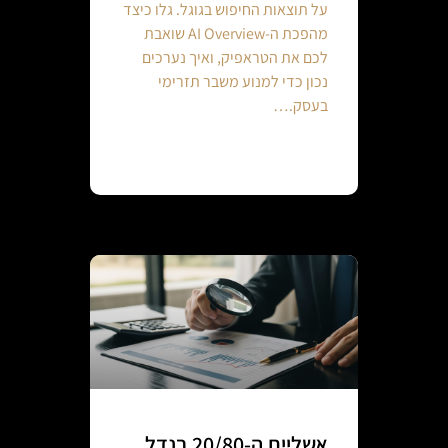
על תוצאות החיפוש בגוגל. גלו כיצד
מהפכת ה-AI Overview שואבת
לכם את הטראפיק, ואיך נערכים
נכון כדי למנוע משבר תזרימי
בעסק.…
Continue reading
אשליית ה-20/80 בנדל