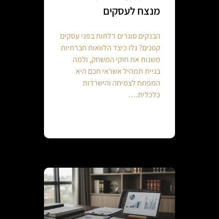
מנצח לעסקים
הבנקים סוגרים דלתות בפני עסקים
קטנים? גלו כיצד הלוואות חברתיות
משנות את חוקי המשחק, ולמה
בניית תמהיל אשראי חכם היא
המפתח לצמיחה והישרדות
כלכלית.…
Continue reading