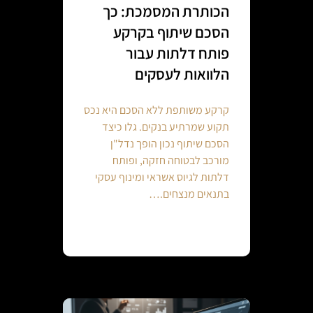
הכותרת המסמכת: כך
הסכם שיתוף בקרקע
פותח דלתות עבור
הלוואות לעסקים
קרקע משותפת ללא הסכם היא נכס
תקוע שמרתיע בנקים. גלו כיצד
הסכם שיתוף נכון הופך נדל"ן
מורכב לבטוחה חזקה, ופותח
דלתות לגיוס אשראי ומינוף עסקי
בתנאים מנצחים.…
Continue reading