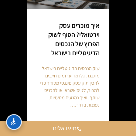
איך מוכרים עסק
וירטואלי? הסוף לשוק
הפרוץ של הנכסים
הדיגיטליים בישראל
שוק הנכסים הדיגיטליים בישראל
מתבגר. גלו מדוע יזמים חייבים
להכין תיק עסק פיננסי מסודר כדי
למכור, לגייס אשראי או להכניס
שותף, ואיך נמנעים מטעויות
נפוצות בדרך.…
Continue reading
חייגו אלינו