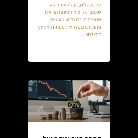
על אקסלים, אבל האמת היא
שאמון, שקיפות וזמינות הם אלו
שמנצחים. גלו מדוע מעטפת
ניהולית נכונה היא המפתח האמיתי
להצלחה.…
Continue reading