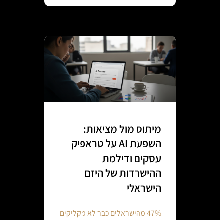
מיתוס מול מציאות:
השפעת AI על טראפיק
עסקים ודילמת
ההישרדות של היזם
הישראלי
47% מהישראלים כבר לא מקליקים