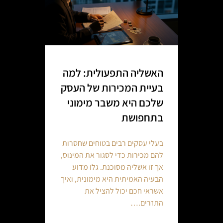
האשליה התפעולית: למה
בעיית המכירות של העסק
שלכם היא משבר מימוני
בתחפושת
בעלי עסקים רבים בטוחים שחסרות
להם מכירות כדי לסגור את המינוס,
אך זו אשליה מסוכנת. גלו מדוע
הבעיה האמיתית היא מימונית, ואיך
אשראי חכם יכול להציל את
התזרים.…