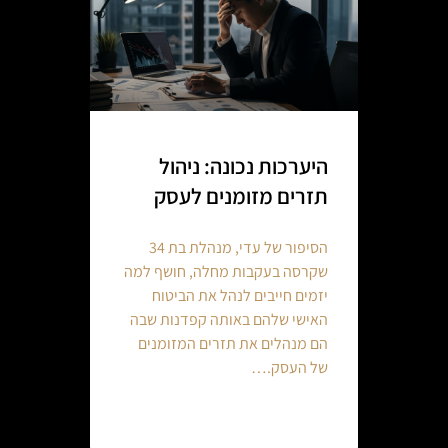
היערכות נכונה: ניהול
תזרים מזומנים לעסק
הסיפור של עדי, מנהלת בת 34
שקרסה בעקבות מחלה, חושף למה
יזמים חייבים לנהל את הביטוח
האישי שלהם באותה קפדנות שבה
הם מנהלים את תזרים המזומנים
של העסק.…
Continue reading