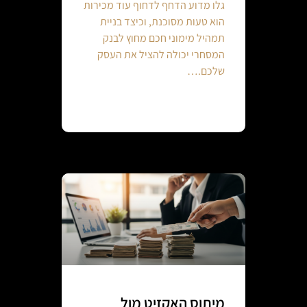
גלו מדוע הדחף לדחוף עוד מכירות
הוא טעות מסוכנת, וכיצד בניית
תמהיל מימוני חכם מחוץ לבנק
המסחרי יכולה להציל את העסק
שלכם.…
Continue reading
מיתוס האקזיט מול