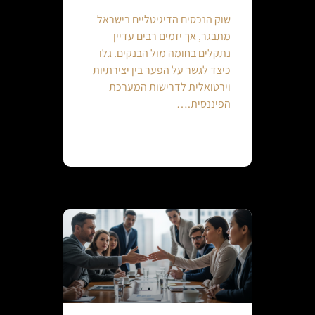
שוק הנכסים הדיגיטליים בישראל
מתבגר, אך יזמים רבים עדיין
נתקלים בחומה מול הבנקים. גלו
כיצד לגשר על הפער בין יצירתיות
וירטואלית לדרישות המערכת
הפיננסית.…
Continue reading