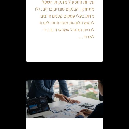
עלויות התפעול מזנקות, השקל
מתחזק, והבנקים סוגרים ברזים. גלו
מדוע בעלי עסקים קטנים חייבים
לנטוש הלוואות מסורתיות ולעבור
לבניית תמהיל אשראי חכם כדי
לשרוד.…
Continue reading