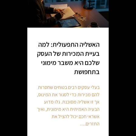
האשליה התפעולית: למה
בעיית המכירות של העסק
שלכם היא משבר מימוני
בתחפושת
בעלי עסקים רבים בטוחים שחסרות
להם מכירות כדי לסגור את המינוס,
אך זו אשליה מסוכנת. גלו מדוע
הבעיה האמיתית היא מימונית, ואיך
אשראי חכם יכול להציל את
התזרים.…