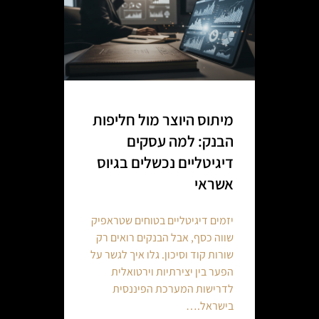
מיתוס היוצר מול חליפות
הבנק: למה עסקים
דיגיטליים נכשלים בגיוס
אשראי
יזמים דיגיטליים בטוחים שטראפיק
שווה כסף, אבל הבנקים רואים רק
שורות קוד וסיכון. גלו איך לגשר על
הפער בין יצירתיות וירטואלית
לדרישות המערכת הפיננסית
בישראל.…