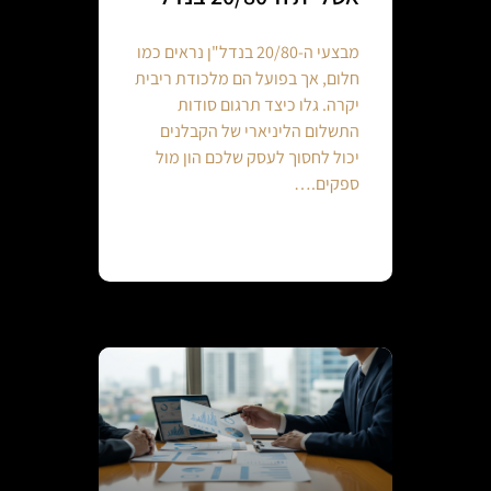
מבצעי ה-20/80 בנדל"ן נראים כמו
חלום, אך בפועל הם מלכודת ריבית
יקרה. גלו כיצד תרגום סודות
התשלום הליניארי של הקבלנים
יכול לחסוך לעסק שלכם הון מול
ספקים.…
Continue reading