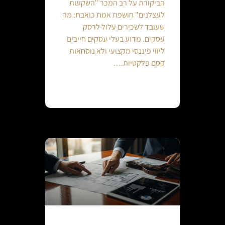
הביקורת על רב המכר "השקעות
לעצלנים" חושפת אמת כואבת: מה
שעובד לשכירים עלול לרסק
עסקים. מדוע בעלי עסקים חייבים
ליווי פיננסי מקצועי ולא נוסחאות
קסם פלקטיות.…
Continue reading