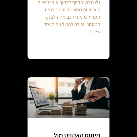
גלו מדוע הדחף לדחוף עוד מכירות
הוא טעות מסוכנת, וכיצד בניית
תמהיל מימוני חכם מחוץ לבנק
המסחרי יכולה להציל את העסק
שלכם.…
Continue reading
מיתוס האקזיט מול