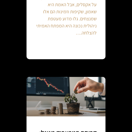
על אקסלים, אבל האמת היא
שאמון, שקיפות וזמינות הם אלו
שמנצחים. גלו מדוע מעטפת
ניהולית נכונה היא המפתח האמיתי
להצלחה.…
Continue reading