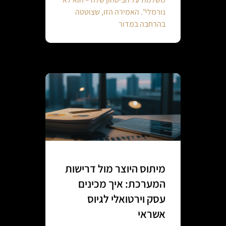
נורמלי". האמירה הזו, שצוטטה
בהרחבה במדור
מיתוס היוצר מול דרישות
המערכת: איך מכינים
עסק וירטואלי לגיוס
אשראי