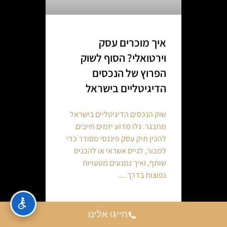
איך מוכרים עסק
וירטואלי? הסוף לשוק
הפרוץ של הנכסים
הדיגיטליים בישראל
שוק הנכסים הדיגיטליים בישראל
מתבגר. גלו מדוע יזמים חייבים
להכין תיק עסק פיננסי מסודר כדי
למכור, לגייס אשראי או להכניס
שותף, ואיך נמנעים מטעויות
נפוצות בדרך.…
Continue reading
חייגו אלינו