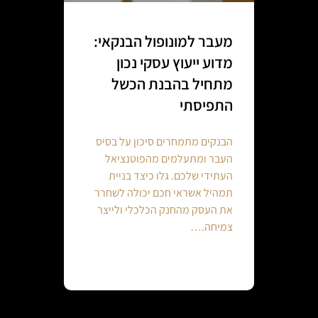
מעבר למונופול הבנקאי:
מדוע ייעוץ עסקי נכון
מתחיל בהבנת הכשל
התפיסתי
הבנקים מתמחרים סיכון על בסיס
העבר ומתעלמים מהפוטנציאל
העתידי שלכם. גלו כיצד בניית
תמהיל אשראי חכם יכולה לשחרר
את העסק מהחנק הכלכלי ולייצר
צמיחה.…
Continue reading