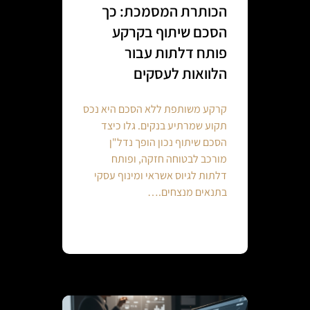
הכותרת המסמכת: כך
הסכם שיתוף בקרקע
פותח דלתות עבור
הלוואות לעסקים
קרקע משותפת ללא הסכם היא נכס
תקוע שמרתיע בנקים. גלו כיצד
הסכם שיתוף נכון הופך נדל"ן
מורכב לבטוחה חזקה, ופותח
דלתות לגיוס אשראי ומינוף עסקי
בתנאים מנצחים.…
Continue reading