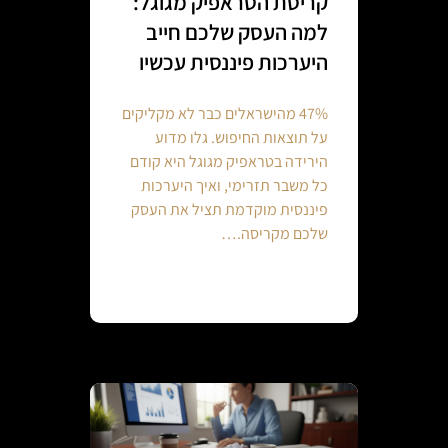
קריסת הטראפיק מגוגל:
למה העסק שלכם חייב
היערכות פיננסית עכשיו
47% מהישראלים כבר לא מקליקים
על תוצאות החיפוש. גלו מדוע
הירידה בטראפיק מגוגל היא קודם
כל משבר תזרימי, ואיך היערכות
פיננסית מוקדמת תציל את העסק
שלכם מקריסה.…
Continue reading