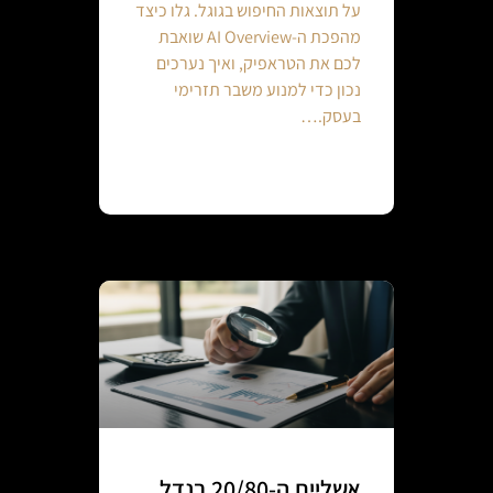
על תוצאות החיפוש בגוגל. גלו כיצד
מהפכת ה-AI Overview שואבת
לכם את הטראפיק, ואיך נערכים
נכון כדי למנוע משבר תזרימי
בעסק.…
Continue reading
אשליית ה-20/80 בנדל