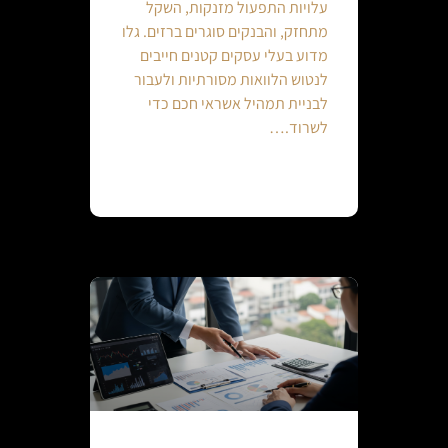
עלויות התפעול מזנקות, השקל
מתחזק, והבנקים סוגרים ברזים. גלו
מדוע בעלי עסקים קטנים חייבים
לנטוש הלוואות מסורתיות ולעבור
לבניית תמהיל אשראי חכם כדי
לשרוד.…
Continue reading