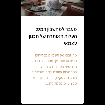
מעבר למחשבון המס:
העלות הנסתרת של תכנון
עצמאי
מחשבוני מס חינמיים מבטיחים
הרים וגבעות, אך מסתירים סכנה
תזרימית חמורה. גלו מדוע
הסתמכות עיוורת על סימולטורים
פוגעת בעסקים, ואיך תכנון פיננסי
מקצועי מונע קריסה.…
Continue reading