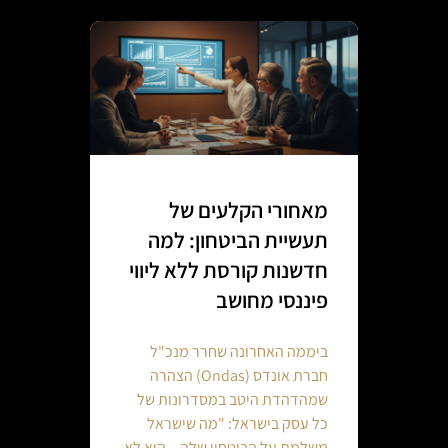
מאחורי הקלעים של
תעשיית הביטחון: למה
חדשנות קורסת ללא ליווי
פיננסי מחושב
ביממה האחרונה שחרר מנכ"ל
חברת אונדס (Ondas) הצהרה
שמהדהדת היטב במסדרונות של
כל עסק בישראל: "מה שישראל
משלמת על הביטחון שלה – הוא לא