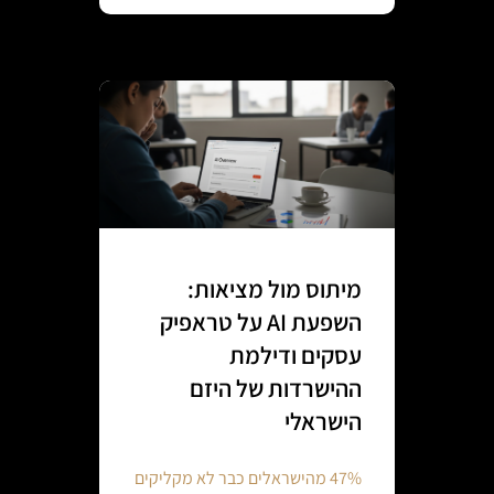
מיתוס מול מציאות:
השפעת AI על טראפיק
עסקים ודילמת
ההישרדות של היזם
הישראלי
47% מהישראלים כבר לא מקליקים