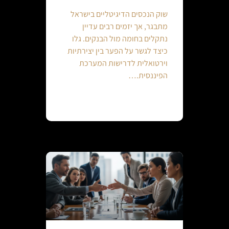
שוק הנכסים הדיגיטליים בישראל
מתבגר, אך יזמים רבים עדיין
נתקלים בחומה מול הבנקים. גלו
כיצד לגשר על הפער בין יצירתיות
וירטואלית לדרישות המערכת
הפיננסית.…
Continue reading