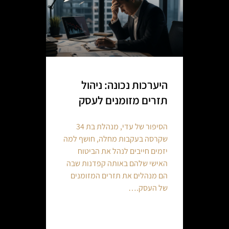
היערכות נכונה: ניהול
תזרים מזומנים לעסק
הסיפור של עדי, מנהלת בת 34
שקרסה בעקבות מחלה, חושף למה
יזמים חייבים לנהל את הביטוח
האישי שלהם באותה קפדנות שבה
הם מנהלים את תזרים המזומנים
של העסק.…
Continue reading