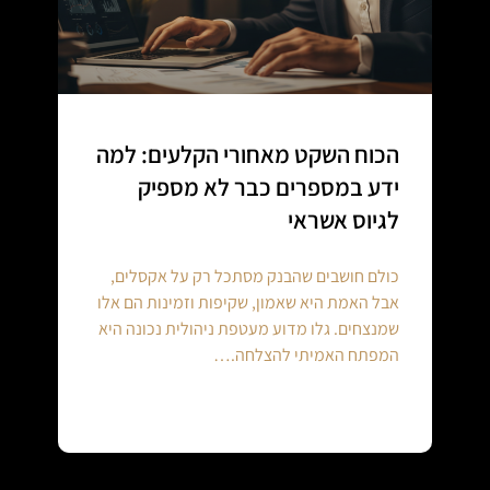
הכוח השקט מאחורי הקלעים: למה
ידע במספרים כבר לא מספיק
לגיוס אשראי
כולם חושבים שהבנק מסתכל רק על אקסלים,
אבל האמת היא שאמון, שקיפות וזמינות הם אלו
שמנצחים. גלו מדוע מעטפת ניהולית נכונה היא
המפתח האמיתי להצלחה.…
Continue reading