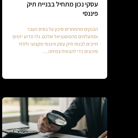
עסקי נכון מתחיל בבניית תיק
פיננסי
הבנקים מתמחרים סיכון על בסיס העבר
ומתעלמים מהפוטנציאל שלכם. גלו מדוע יזמים
חייבים לבנות תיק עסק פיננסי מקצועי ולפזר
סיכונים כדי להבטיח צמיחה.…
Continue reading