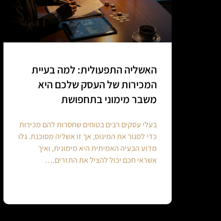
האשליה התפעולית: למה בעיית
המכירות של העסק שלכם היא
משבר מימוני בתחפושת
בעלי עסקים רבים בטוחים שחסרות להם מכירות
כדי לסגור את המינוס, אך זו אשליה מסוכנת. גלו
מדוע הבעיה האמיתית היא מימונית, ואיך
אשראי חכם יכול להציל את התזרים.…
Continue reading