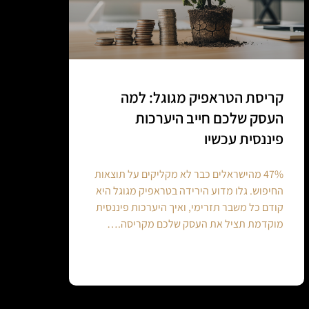
קריסת הטראפיק מגוגל: למה
העסק שלכם חייב היערכות
פיננסית עכשיו
47% מהישראלים כבר לא מקליקים על תוצאות
החיפוש. גלו מדוע הירידה בטראפיק מגוגל היא
קודם כל משבר תזרימי, ואיך היערכות פיננסית
מוקדמת תציל את העסק שלכם מקריסה.…
Continue reading