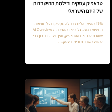
טראפיק עסקים ודילמת ההישרדות
של היזם הישראלי
47% מהישראלים כבר לא מקליקים על תוצאות
החיפוש בגוגל. גלו כיצד מהפכת ה-AI Overview
שואבת לכם את הטראפיק, ואיך נערכים נכון כדי
למנוע משבר תזרימי בעסק.…
Continue reading