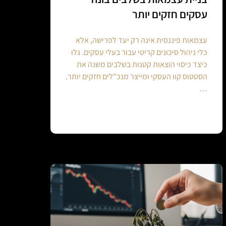
עסקים חזקים יותר
עצמאות פיננסית אינה רק יעד לפרישה, אלא
כלי ניהול סיכונים קריטי עבור בעלי עסקים. גלו
כיצד כיסוי הוצאות קטנות בשלבים משנה את
הסטטוס קוו העסקי ומייצר מנכ"לים חזקים יותר.
…
Continue reading