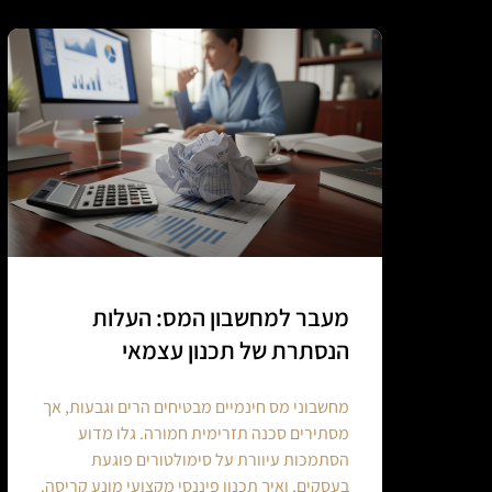
מעבר למחשבון המס: העלות
הנסתרת של תכנון עצמאי
מחשבוני מס חינמיים מבטיחים הרים וגבעות, אך
מסתירים סכנה תזרימית חמורה. גלו מדוע
הסתמכות עיוורת על סימולטורים פוגעת
בעסקים, ואיך תכנון פיננסי מקצועי מונע קריסה.