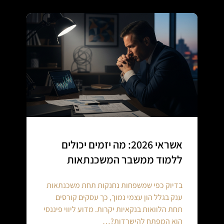
אשראי 2026: מה יזמים יכולים
ללמוד ממשבר המשכנתאות
בדיוק כפי שמשפחות נחנקות תחת משכנתאות
ענק בגלל הון עצמי נמוך, כך עסקים קורסים
תחת הלוואות בנקאיות יקרות. מדוע ליווי פיננסי
הוא המפתח להישרדות?…