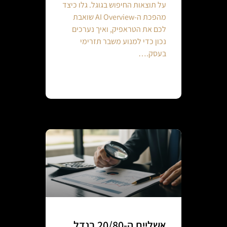
על תוצאות החיפוש בגוגל. גלו כיצד
מהפכת ה-AI Overview שואבת
לכם את הטראפיק, ואיך נערכים
נכון כדי למנוע משבר תזרימי
בעסק.…
Continue reading
אשליית ה-20/80 בנדל