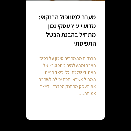
מעבר למונופול הבנקאי:
מדוע ייעוץ עסקי נכון
מתחיל בהבנת הכשל
התפיסתי
הבנקים מתמחרים סיכון על בסיס
העבר ומתעלמים מהפוטנציאל
העתידי שלכם. גלו כיצד בניית
תמהיל אשראי חכם יכולה לשחרר
את העסק מהחנק הכלכלי ולייצר
צמיחה.…
Continue reading