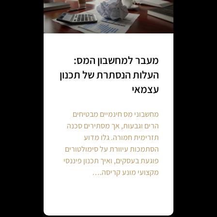
מעבר למחשבון המס:
העלות הנסתרת של תכנון
עצמאי
מחשבוני מס חינמיים מבטיחים
הרים וגבעות, אך מסתירים סכנה
תזרימית חמורה. גלו מדוע
הסתמכות עיוורת על סימולטורים
פוגעת בעסקים, ואיך תכנון פיננסי
מקצועי מונע קריסה.…
Continue reading