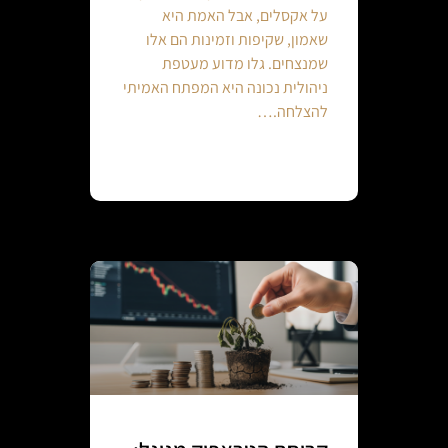
על אקסלים, אבל האמת היא
שאמון, שקיפות וזמינות הם אלו
שמנצחים. גלו מדוע מעטפת
ניהולית נכונה היא המפתח האמיתי
להצלחה.…
Continue reading