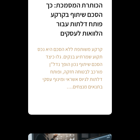
הכותרת המסמכת: כך
הסכם שיתוף בקרקע
פותח דלתות עבור
הלוואות לעסקים
קרקע משותפת ללא הסכם היא נכס
תקוע שמרתיע בנקים. גלו כיצד
הסכם שיתוף נכון הופך נדל"ן
מורכב לבטוחה חזקה, ופותח
דלתות לגיוס אשראי ומינוף עסקי
בתנאים מנצחים.…
Continue reading