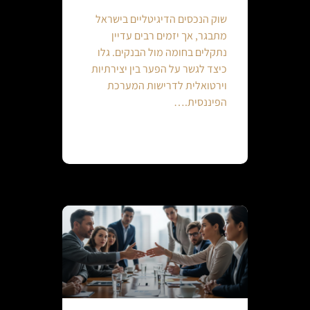
שוק הנכסים הדיגיטליים בישראל
מתבגר, אך יזמים רבים עדיין
נתקלים בחומה מול הבנקים. גלו
כיצד לגשר על הפער בין יצירתיות
וירטואלית לדרישות המערכת
הפיננסית.…
Continue reading