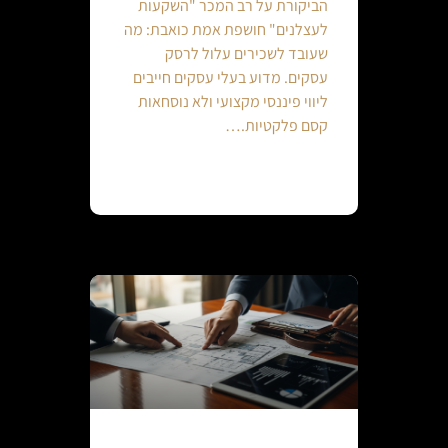
הביקורת על רב המכר "השקעות
לעצלנים" חושפת אמת כואבת: מה
שעובד לשכירים עלול לרסק
עסקים. מדוע בעלי עסקים חייבים
ליווי פיננסי מקצועי ולא נוסחאות
קסם פלקטיות.…
Continue reading