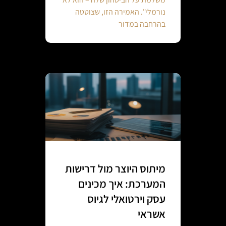
נורמלי". האמירה הזו, שצוטטה
בהרחבה במדור
מיתוס היוצר מול דרישות
המערכת: איך מכינים
עסק וירטואלי לגיוס
אשראי