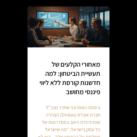
מאחורי הקלעים של
תעשיית הביטחון: למה
חדשנות קורסת ללא ליווי
פיננסי מחושב
ביממה האחרונה שחרר מנכ"ל
חברת אונדס (Ondas) הצהרה
שמהדהדת היטב במסדרונות של
כל עסק בישראל: "מה שישראל
משלמת על הביטחון שלה – הוא לא