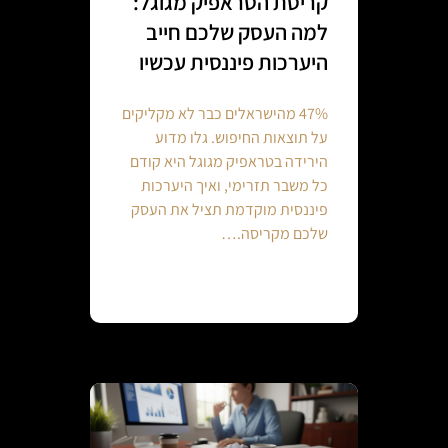
קריסת הטראפיק מגוגל:
למה העסק שלכם חייב
היערכות פיננסית עכשיו
47% מהישראלים כבר לא מקליקים
על תוצאות החיפוש. גלו מדוע
הירידה בטראפיק מגוגל היא קודם
כל משבר תזרימי, ואיך היערכות
פיננסית מוקדמת תציל את העסק
שלכם מקריסה.…
Continue reading