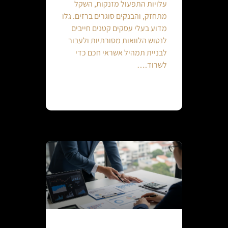
עלויות התפעול מזנקות, השקל
מתחזק, והבנקים סוגרים ברזים. גלו
מדוע בעלי עסקים קטנים חייבים
לנטוש הלוואות מסורתיות ולעבור
לבניית תמהיל אשראי חכם כדי
לשרוד.…
Continue reading