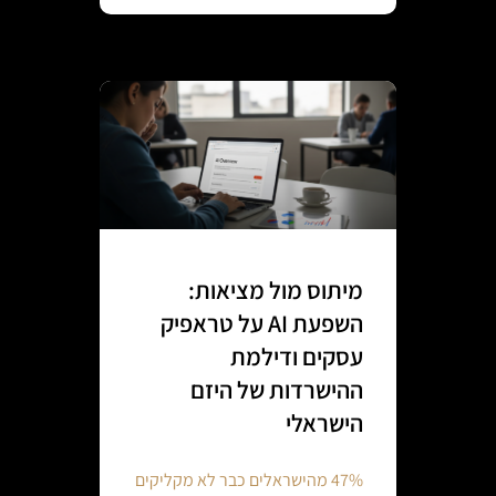
מיתוס מול מציאות:
השפעת AI על טראפיק
עסקים ודילמת
ההישרדות של היזם
הישראלי
47% מהישראלים כבר לא מקליקים