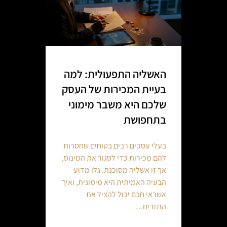
האשליה התפעולית: למה
בעיית המכירות של העסק
שלכם היא משבר מימוני
בתחפושת
בעלי עסקים רבים בטוחים שחסרות
להם מכירות כדי לסגור את המינוס,
אך זו אשליה מסוכנת. גלו מדוע
הבעיה האמיתית היא מימונית, ואיך
אשראי חכם יכול להציל את
התזרים.…