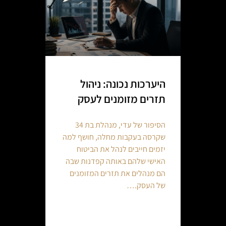
היערכות נכונה: ניהול
תזרים מזומנים לעסק
הסיפור של עדי, מנהלת בת 34
שקרסה בעקבות מחלה, חושף למה
יזמים חייבים לנהל את הביטוח
האישי שלהם באותה קפדנות שבה
הם מנהלים את תזרים המזומנים
של העסק.…
Continue reading