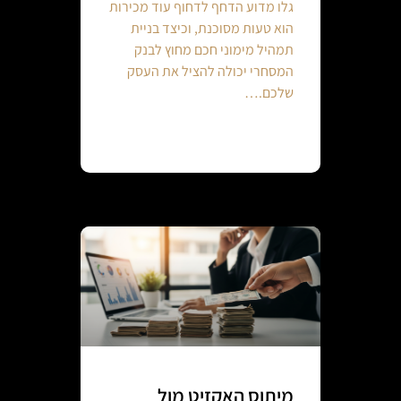
גלו מדוע הדחף לדחוף עוד מכירות
הוא טעות מסוכנת, וכיצד בניית
תמהיל מימוני חכם מחוץ לבנק
המסחרי יכולה להציל את העסק
שלכם.…
Continue reading
מיתוס האקזיט מול