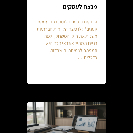
מנצח לעסקים
הבנקים סוגרים דלתות בפני עסקים
קטנים? גלו כיצד הלוואות חברתיות
משנות את חוקי המשחק, ולמה
בניית תמהיל אשראי חכם היא
המפתח לצמיחה והישרדות
כלכלית.…
Continue reading