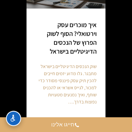
איך מוכרים עסק
וירטואלי? הסוף לשוק
הפרוץ של הנכסים
הדיגיטליים בישראל
שוק הנכסים הדיגיטליים בישראל
מתבגר. גלו מדוע יזמים חייבים
להכין תיק עסק פיננסי מסודר כדי
למכור, לגייס אשראי או להכניס
שותף, ואיך נמנעים מטעויות
נפוצות בדרך.…
Continue reading
חייגו אלינו