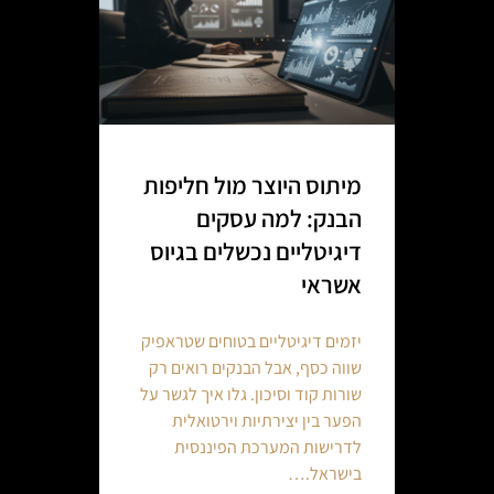
מיתוס היוצר מול חליפות
הבנק: למה עסקים
דיגיטליים נכשלים בגיוס
אשראי
יזמים דיגיטליים בטוחים שטראפיק
שווה כסף, אבל הבנקים רואים רק
שורות קוד וסיכון. גלו איך לגשר על
הפער בין יצירתיות וירטואלית
לדרישות המערכת הפיננסית
בישראל.…