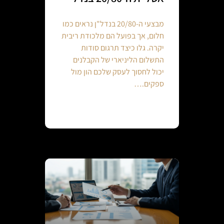
מבצעי ה-20/80 בנדל"ן נראים כמו
חלום, אך בפועל הם מלכודת ריבית
יקרה. גלו כיצד תרגום סודות
התשלום הליניארי של הקבלנים
יכול לחסוך לעסק שלכם הון מול
ספקים.…
Continue reading