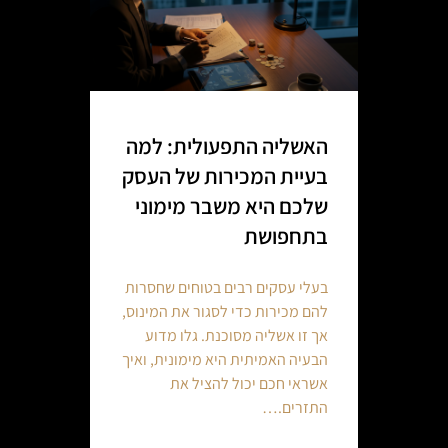
האשליה התפעולית: למה
בעיית המכירות של העסק
שלכם היא משבר מימוני
בתחפושת
בעלי עסקים רבים בטוחים שחסרות
להם מכירות כדי לסגור את המינוס,
אך זו אשליה מסוכנת. גלו מדוע
הבעיה האמיתית היא מימונית, ואיך
אשראי חכם יכול להציל את
התזרים.…