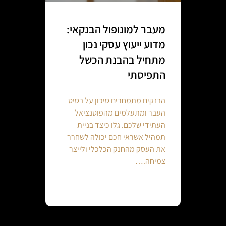
מעבר למונופול הבנקאי:
מדוע ייעוץ עסקי נכון
מתחיל בהבנת הכשל
התפיסתי
הבנקים מתמחרים סיכון על בסיס
העבר ומתעלמים מהפוטנציאל
העתידי שלכם. גלו כיצד בניית
תמהיל אשראי חכם יכולה לשחרר
את העסק מהחנק הכלכלי ולייצר
צמיחה.…
Continue reading