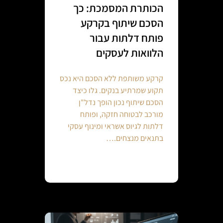
הכותרת המסמכת: כך
הסכם שיתוף בקרקע
פותח דלתות עבור
הלוואות לעסקים
קרקע משותפת ללא הסכם היא נכס
תקוע שמרתיע בנקים. גלו כיצד
הסכם שיתוף נכון הופך נדל"ן
מורכב לבטוחה חזקה, ופותח
דלתות לגיוס אשראי ומינוף עסקי
בתנאים מנצחים.…
Continue reading