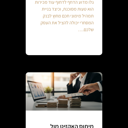
גלו מדוע הדחף לדחוף עוד מכירות
הוא טעות מסוכנת, וכיצד בניית
תמהיל מימוני חכם מחוץ לבנק
המסחרי יכולה להציל את העסק
שלכם.…
Continue reading
מיתוס האקזיט מול