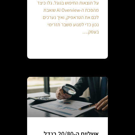
על תוצאות החיפוש בגוגל. גלו כיצד
מהפכת ה-AI Overview שואבת
לכם את הטראפיק, ואיך נערכים
נכון כדי למנוע משבר תזרימי
בעסק.…
Continue reading
אשליית ה-20/80 בנדל