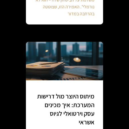
נורמלי". האמירה הזו, שצוטטה
בהרחבה במדור
מיתוס היוצר מול דרישות
המערכת: איך מכינים
עסק וירטואלי לגיוס
אשראי