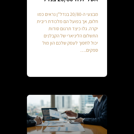
מבצעי ה-20/80 בנדל"ן נראים כמו
חלום, אך בפועל הם מלכודת ריבית
יקרה. גלו כיצד תרגום סודות
התשלום הליניארי של הקבלנים
יכול לחסוך לעסק שלכם הון מול
ספקים.…
Continue reading