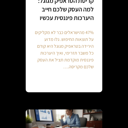
קריסת הטראפיק מגוגל:
למה העסק שלכם חייב
היערכות פיננסית עכשיו
47% מהישראלים כבר לא מקליקים
על תוצאות החיפוש. גלו מדוע
הירידה בטראפיק מגוגל היא קודם
כל משבר תזרימי, ואיך היערכות
פיננסית מוקדמת תציל את העסק
שלכם מקריסה.…
Continue reading