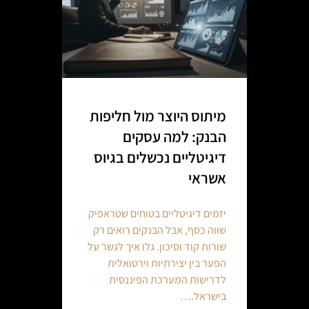
מיתוס היוצר מול חליפות
הבנק: למה עסקים
דיגיטליים נכשלים בגיוס
אשראי
יזמים דיגיטליים בטוחים שטראפיק
שווה כסף, אבל הבנקים רואים רק
שורות קוד וסיכון. גלו איך לגשר על
הפער בין יצירתיות וירטואלית
לדרישות המערכת הפיננסית
בישראל.…