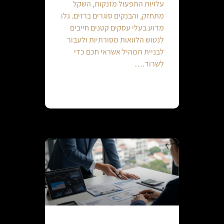
עלויות התפעול מזנקות, השקל
מתחזק, והבנקים סוגרים ברזים. גלו
מדוע בעלי עסקים קטנים חייבים
לנטוש הלוואות מסורתיות ולעבור
לבניית תמהיל אשראי חכם כדי
לשרוד.…
Continue reading