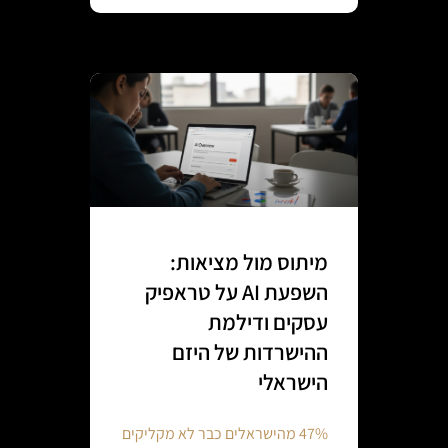
מיתוס מול מציאות:
השפעת AI על טראפיק
עסקים ודילמת
ההישרדות של היזם
הישראלי
47% מהישראלים כבר לא מקליקים