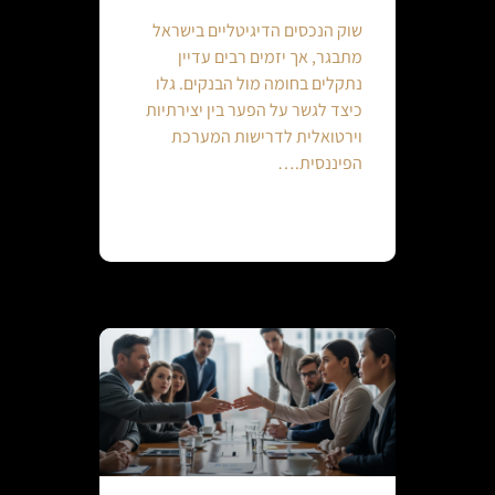
שוק הנכסים הדיגיטליים בישראל
מתבגר, אך יזמים רבים עדיין
נתקלים בחומה מול הבנקים. גלו
כיצד לגשר על הפער בין יצירתיות
וירטואלית לדרישות המערכת
הפיננסית.…
Continue reading