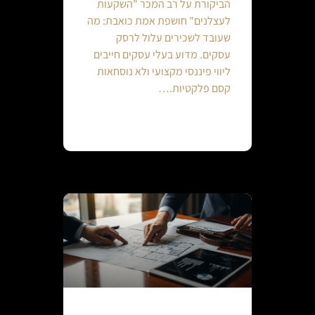
הביקורת על רב המכר "השקעות
לעצלנים" חושפת אמת כואבת: מה
שעובד לשכירים עלול לרסק
עסקים. מדוע בעלי עסקים חייבים
ליווי פיננסי מקצועי ולא נוסחאות
קסם פלקטיות.…
Continue reading