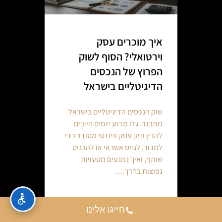
איך מוכרים עסק
וירטואלי? הסוף לשוק
הפרוץ של הנכסים
הדיגיטליים בישראל
שוק הנכסים הדיגיטליים בישראל
מתבגר. גלו מדוע יזמים חייבים
להכין תיק עסק פיננסי מסודר כדי
למכור, לגייס אשראי או להכניס
שותף, ואיך נמנעים מטעויות
נפוצות בדרך.…
Continue reading
חייגו אלינו