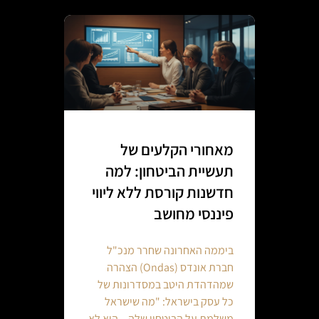
מאחורי הקלעים של
תעשיית הביטחון: למה
חדשנות קורסת ללא ליווי
פיננסי מחושב
ביממה האחרונה שחרר מנכ"ל
חברת אונדס (Ondas) הצהרה
שמהדהדת היטב במסדרונות של
כל עסק בישראל: "מה שישראל
משלמת על הביטחון שלה – הוא לא