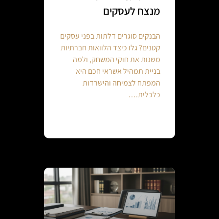
מנצח לעסקים
הבנקים סוגרים דלתות בפני עסקים
קטנים? גלו כיצד הלוואות חברתיות
משנות את חוקי המשחק, ולמה
בניית תמהיל אשראי חכם היא
המפתח לצמיחה והישרדות
כלכלית.…
Continue reading