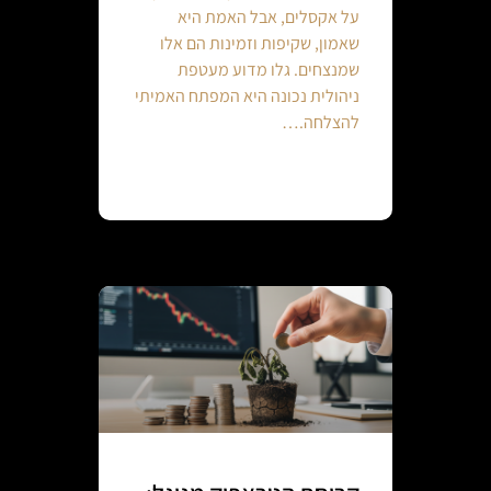
על אקסלים, אבל האמת היא
שאמון, שקיפות וזמינות הם אלו
שמנצחים. גלו מדוע מעטפת
ניהולית נכונה היא המפתח האמיתי
להצלחה.…
Continue reading