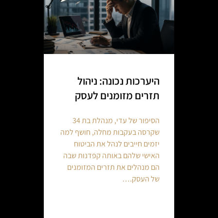
היערכות נכונה: ניהול
תזרים מזומנים לעסק
הסיפור של עדי, מנהלת בת 34
שקרסה בעקבות מחלה, חושף למה
יזמים חייבים לנהל את הביטוח
האישי שלהם באותה קפדנות שבה
הם מנהלים את תזרים המזומנים
של העסק.…
Continue reading