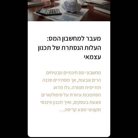
מעבר למחשבון המס:
העלות הנסתרת של תכנון
עצמאי
מחשבוני מס חינמיים מבטיחים
הרים וגבעות, אך מסתירים סכנה
תזרימית חמורה. גלו מדוע
הסתמכות עיוורת על סימולטורים
פוגעת בעסקים, ואיך תכנון פיננסי
מקצועי מונע קריסה.…
Continue reading