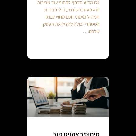
גלו מדוע הדחף לדחוף עוד מכירות
הוא טעות מסוכנת, וכיצד בניית
תמהיל מימוני חכם מחוץ לבנק
המסחרי יכולה להציל את העסק
שלכם.…
Continue reading
מיתוס האקזיט מול