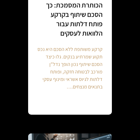
הכותרת המסמכת: כך
הסכם שיתוף בקרקע
פותח דלתות עבור
הלוואות לעסקים
קרקע משותפת ללא הסכם היא נכס
תקוע שמרתיע בנקים. גלו כיצד
הסכם שיתוף נכון הופך נדל"ן
מורכב לבטוחה חזקה, ופותח
דלתות לגיוס אשראי ומינוף עסקי
בתנאים מנצחים.…
Continue reading