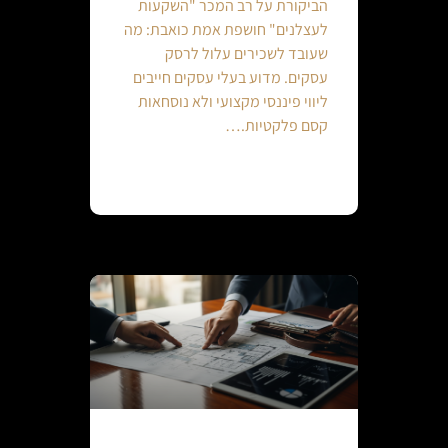
הביקורת על רב המכר "השקעות
לעצלנים" חושפת אמת כואבת: מה
שעובד לשכירים עלול לרסק
עסקים. מדוע בעלי עסקים חייבים
ליווי פיננסי מקצועי ולא נוסחאות
קסם פלקטיות.…
Continue reading