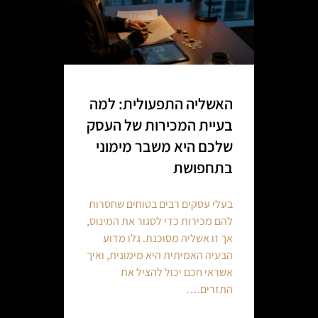
האשליה התפעולית: למה
בעיית המכירות של העסק
שלכם היא משבר מימוני
בתחפושת
בעלי עסקים רבים בטוחים שחסרות
להם מכירות כדי לסגור את המינוס,
אך זו אשליה מסוכנת. גלו מדוע
הבעיה האמיתית היא מימונית, ואיך
אשראי חכם יכול להציל את
התזרים.…