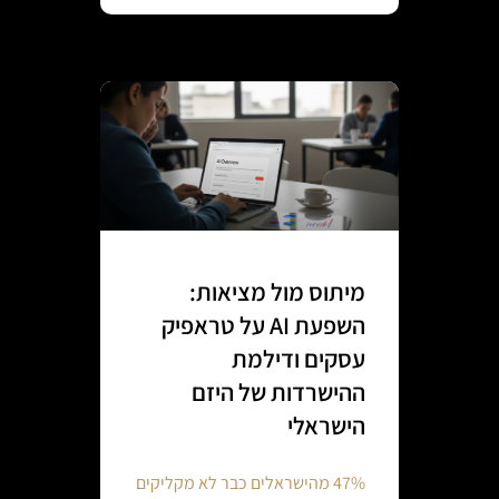
מיתוס מול מציאות:
השפעת AI על טראפיק
עסקים ודילמת
ההישרדות של היזם
הישראלי
47% מהישראלים כבר לא מקליקים