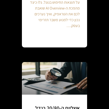
על תוצאות החיפוש בגוגל. גלו כיצד
מהפכת ה-AI Overview שואבת
לכם את הטראפיק, ואיך נערכים
נכון כדי למנוע משבר תזרימי
בעסק.…
Continue reading
אשליית ה-20/80 בנדל