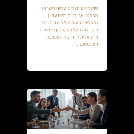
שוק הנכסים הדיגיטליים בישראל
מתבגר, אך יזמים רבים עדיין
נתקלים בחומה מול הבנקים. גלו
כיצד לגשר על הפער בין יצירתיות
וירטואלית לדרישות המערכת
הפיננסית.…
Continue reading