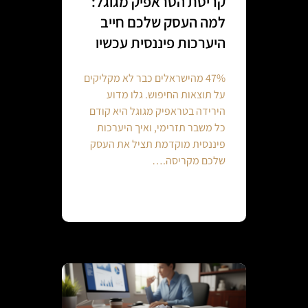
קריסת הטראפיק מגוגל:
למה העסק שלכם חייב
היערכות פיננסית עכשיו
47% מהישראלים כבר לא מקליקים
על תוצאות החיפוש. גלו מדוע
הירידה בטראפיק מגוגל היא קודם
כל משבר תזרימי, ואיך היערכות
פיננסית מוקדמת תציל את העסק
שלכם מקריסה.…
Continue reading