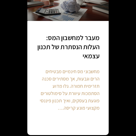
מעבר למחשבון המס:
העלות הנסתרת של תכנון
עצמאי
מחשבוני מס חינמיים מבטיחים
הרים וגבעות, אך מסתירים סכנה
תזרימית חמורה. גלו מדוע
הסתמכות עיוורת על סימולטורים
פוגעת בעסקים, ואיך תכנון פיננסי
מקצועי מונע קריסה.…
Continue reading