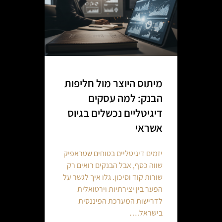
מיתוס היוצר מול חליפות
הבנק: למה עסקים
דיגיטליים נכשלים בגיוס
אשראי
יזמים דיגיטליים בטוחים שטראפיק
שווה כסף, אבל הבנקים רואים רק
שורות קוד וסיכון. גלו איך לגשר על
הפער בין יצירתיות וירטואלית
לדרישות המערכת הפיננסית
בישראל.…