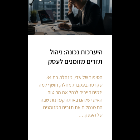
היערכות נכונה: ניהול
תזרים מזומנים לעסק
הסיפור של עדי, מנהלת בת 34
שקרסה בעקבות מחלה, חושף למה
יזמים חייבים לנהל את הביטוח
האישי שלהם באותה קפדנות שבה
הם מנהלים את תזרים המזומנים
של העסק.…
Continue reading