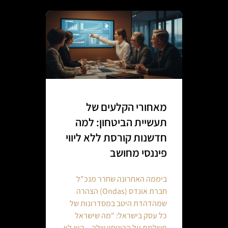
מאחורי הקלעים של
תעשיית הביטחון: למה
חדשנות קורסת ללא ליווי
פיננסי מחושב
ביממה האחרונה שחרר מנכ"ל
חברת אונדס (Ondas) הצהרה
שמהדהדת היטב במסדרונות של
כל עסק בישראל: "מה שישראל
משלמת על הביטחון שלה – הוא לא