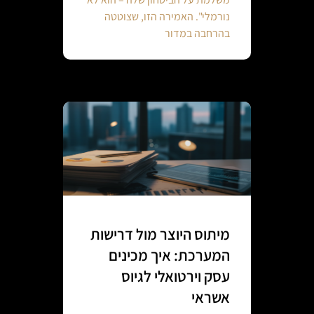
נורמלי". האמירה הזו, שצוטטה
בהרחבה במדור
מיתוס היוצר מול דרישות
המערכת: איך מכינים
עסק וירטואלי לגיוס
אשראי