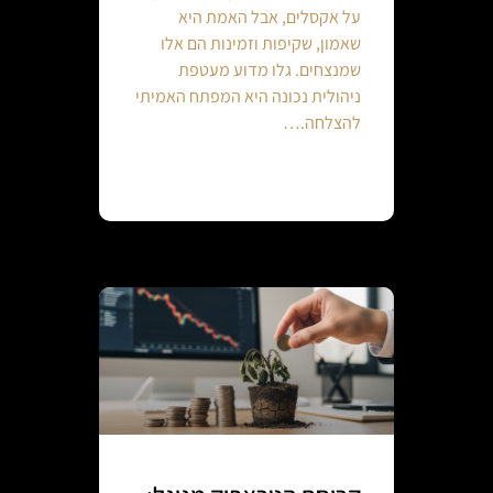
על אקסלים, אבל האמת היא
שאמון, שקיפות וזמינות הם אלו
שמנצחים. גלו מדוע מעטפת
ניהולית נכונה היא המפתח האמיתי
להצלחה.…
Continue reading