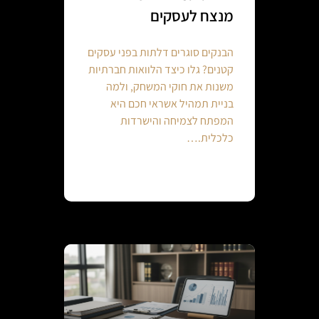
מנצח לעסקים
הבנקים סוגרים דלתות בפני עסקים
קטנים? גלו כיצד הלוואות חברתיות
משנות את חוקי המשחק, ולמה
בניית תמהיל אשראי חכם היא
המפתח לצמיחה והישרדות
כלכלית.…
Continue reading