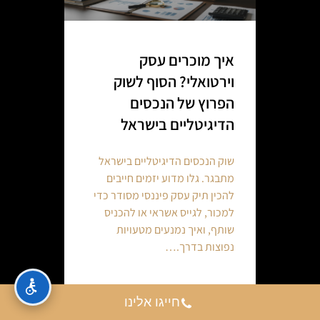
איך מוכרים עסק
וירטואלי? הסוף לשוק
הפרוץ של הנכסים
הדיגיטליים בישראל
שוק הנכסים הדיגיטליים בישראל
מתבגר. גלו מדוע יזמים חייבים
להכין תיק עסק פיננסי מסודר כדי
למכור, לגייס אשראי או להכניס
שותף, ואיך נמנעים מטעויות
נפוצות בדרך.…
Continue reading
חייגו אלינו