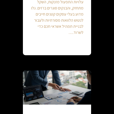
עלויות התפעול מזנקות, השקל
מתחזק, והבנקים סוגרים ברזים. גלו
מדוע בעלי עסקים קטנים חייבים
לנטוש הלוואות מסורתיות ולעבור
לבניית תמהיל אשראי חכם כדי
לשרוד.…
Continue reading