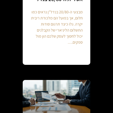
מבצעי ה-20/80 בנדל"ן נראים כמו
חלום, אך בפועל הם מלכודת ריבית
יקרה. גלו כיצד תרגום סודות
התשלום הליניארי של הקבלנים
יכול לחסוך לעסק שלכם הון מול
ספקים.…
Continue reading