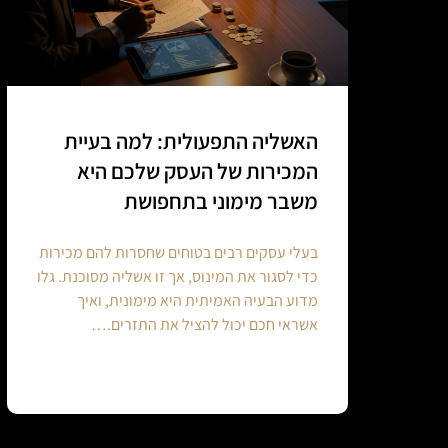
האשליה התפעולית: למה בעיית
המכירות של העסק שלכם היא
משבר מימוני בתחפושת
בעלי עסקים רבים בטוחים שחסרות להם מכירות
כדי לסגור את המינוס, אך זו אשליה מסוכנת. גלו
מדוע הבעיה האמיתית היא מימונית, ואיך
אשראי חכם יכול להציל את התזרים.…
Continue reading