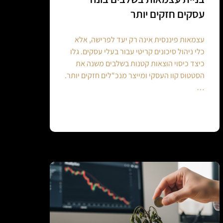
עסקים חזקים יותר
עצמאות פיננסית אינה רק יעד לפרישה, אלא
כלי ניהול סיכונים קריטי עבור בעלי עסקים. גלו
כיצד כיסוי הוצאות קטנות בשלבים משנה את
הסטטוס קוו העסקי ומייצר מנכ"לים חזקים יותר.
…
Continue reading