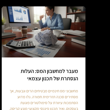
מעבר למחשבון המס: העלות
הנסתרת של תכנון עצמאי
מחשבוני מס חינמיים מבטיחים הרים וגבעות, אך
מסתירים סכנה תזרימית חמורה. גלו מדוע
הסתמכות עיוורת על סימולטורים פוגעת
בעסקים, ואיך תכנון פיננסי מקצועי מונע קריסה.