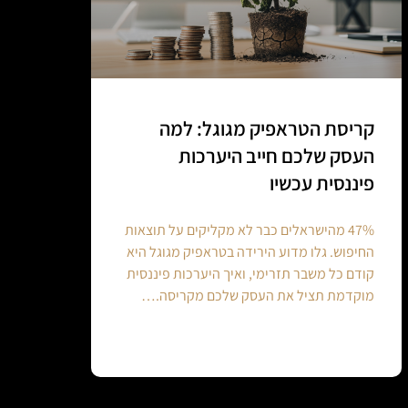
קריסת הטראפיק מגוגל: למה
העסק שלכם חייב היערכות
פיננסית עכשיו
47% מהישראלים כבר לא מקליקים על תוצאות
החיפוש. גלו מדוע הירידה בטראפיק מגוגל היא
קודם כל משבר תזרימי, ואיך היערכות פיננסית
מוקדמת תציל את העסק שלכם מקריסה.…
Continue reading