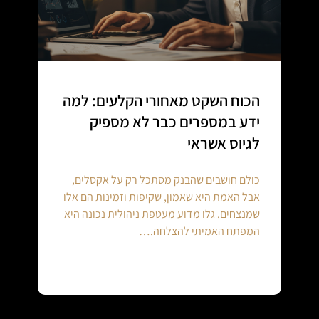
הכוח השקט מאחורי הקלעים: למה
ידע במספרים כבר לא מספיק
לגיוס אשראי
כולם חושבים שהבנק מסתכל רק על אקסלים,
אבל האמת היא שאמון, שקיפות וזמינות הם אלו
שמנצחים. גלו מדוע מעטפת ניהולית נכונה היא
המפתח האמיתי להצלחה.…
Continue reading