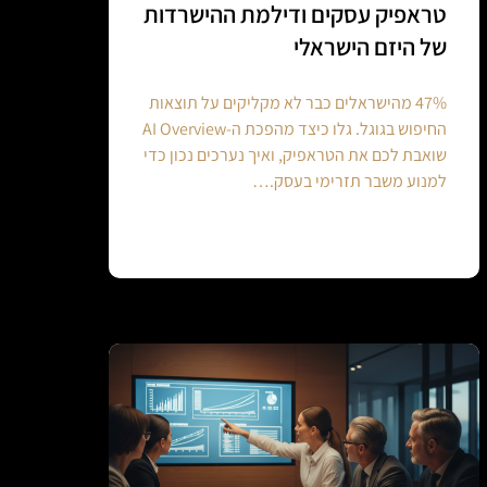
טראפיק עסקים ודילמת ההישרדות
של היזם הישראלי
47% מהישראלים כבר לא מקליקים על תוצאות
החיפוש בגוגל. גלו כיצד מהפכת ה-AI Overview
שואבת לכם את הטראפיק, ואיך נערכים נכון כדי
למנוע משבר תזרימי בעסק.…
Continue reading