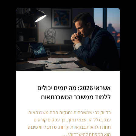
אשראי 2026: מה יזמים יכולים
ללמוד ממשבר המשכנתאות
בדיוק כפי שמשפחות נחנקות תחת משכנתאות
ענק בגלל הון עצמי נמוך, כך עסקים קורסים
תחת הלוואות בנקאיות יקרות. מדוע ליווי פיננסי
הוא המפתח להישרדות?…