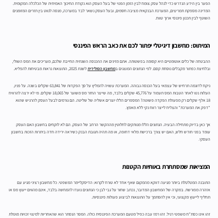
הפער בין הידע הנדרש כדי לנהל עסק צומח לבין הזמן הפנוי של בעל העסק הוא נקודת החיכוך האמיתית של הכלכלה המקומית.
המדינה מספקת תמריצים, המערכת הבנקאית מציבה חסמים, ובעל העסק נשאר לבד במערכה, מנסה לנווט בין תזרים המזומנים
השוטף לבין תכנון פיננסי ארוך טווח.
המיתוס: מחשבון דיגיטלי יפתור לכם את כאב הראש הפיננסי
ההבטחה של כלים אוטומטיים היא קסומה בפשטותה. אתם מזינים את ההכנסה השנתית החייבת שלכם, מעריכים את המס השולי,
ובלחיצת כפתור מקבלים נוסחת קסם. לפי הנתונים המוצגים ב
מחשבון הסולידית
לשנת 2025, התוצאות נראות מבטיחות להפליא.
ניקח לדוגמה תרחיש של עצמאי בעל הכנסה גבוהה. המערכת עשויה להמליץ על סך הפקדות של 63,841 שקלים בשנה. על פניו,
העלות נטו לאחר הטבות המס תעמוד על 45,776 שקלים בלבד, מה שייצר החזר מס משוער של 18,065 שקלים. מי לא ירצה להרוויח
18 אלף שקלים רק מפעולת הפקדה פשוטה? המספרים הללו יוצרים אשליה של שליטה. הם גורמים לבעל העסק להרגיש שהוא
"דפק את המערכת" והצליח לייצר רווח נקי ללא מאמץ.
אך כאן בדיוק מתחילה הבעיה. הנתונים הללו מנותקים לחלוטין מההקשר הרחב של העסק. הם לא לוקחים בחשבון האם העסק
עומד בפני חודש חלש, האם יש צורך ברכישת מלאי דחופה, או מה תהיה תגובת הבנק כשיראה ירידה חדה ביתרות הזכות בחשבון
העסקי.
המציאות שמסתתרת באותיות הקטנות
התובנה המטלטלת ביותר מגיעה דווקא מהמקום שאף אחד לא טורח לקרוא: הדיסקליימר המשפטי. כל מחשבון רציני מגיע עם
אזהרה מפורשת. במקרה של המחשבון המדובר, נכתב שחור על גבי לבן כי הנתונים נועדו להמחשה בלבד, אינם מהווים ייעוץ מס או
תחליף לייעוץ מקצועי, וכי אין להסתמך על התוצאות לביצוע פעולות פיננסיות.
זהו אינו כסת"ח משפטי רגיל. זהו רמז עבה כפיל מטעם המערכת הפיננסית כולה. המסר הנסתר הוא שהאחריות למיצוי זכויות מוטלת