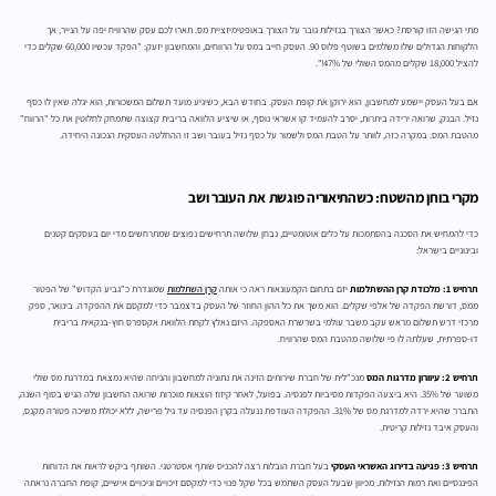
מתי הגישה הזו קורסת? כאשר הצורך בנזילות גובר על הצורך באופטימיזציית מס. תארו לכם עסק שהרוויח יפה על הנייר, אך
הלקוחות הגדולים שלו משלמים בשוטף פלוס 90. העסק חייב במס על הרווחים, והמחשבון יזעק: "הפקד עכשיו 60,000 שקלים כדי
להציל 18,000 שקלים מהמס השולי של 47%!".
אם בעל העסק יישמע למחשבון, הוא ירוקן את קופת העסק. בחודש הבא, כשיגיע מועד תשלום המשכורות, הוא יגלה שאין לו כסף
נזיל. הבנק, שרואה ירידה ביתרות, יסרב להעמיד קו אשראי נוסף, או שיציע הלוואה בריבית קצוצה שתמחק לחלוטין את כל "הרווח"
מהטבת המס. במקרה כזה, לוותר על הטבת המס ולשמור על כסף נזיל בעובר ושב זו ההחלטה העסקית הנכונה היחידה.
מקרי בוחן מהשטח: כשהתיאוריה פוגשת את העובר ושב
כדי להמחיש את הסכנה בהסתמכות על כלים אוטומטיים, נבחן שלושה תרחישים נפוצים שמתרחשים מדי יום בעסקים קטנים
ובינוניים בישראל:
תרחיש 1: מלכודת קרן ההשתלמות
יזם בתחום הקמעונאות ראה כי אותה
קרן השתלמות
שמוגדרת כ"גביע הקדוש" של הפטור
ממס, דורשת הפקדה של אלפי שקלים. הוא משך את כל ההון החוזר של העסק בדצמבר כדי למקסם את ההפקדה. בינואר, ספק
מרכזי דרש תשלום מראש עקב משבר עולמי בשרשרת האספקה. היזם נאלץ לקחת הלוואת אקספרס חוץ-בנקאית בריבית
דו-ספרתית, שעלתה לו פי שלושה מהטבת המס שהרוויח.
תרחיש 2: עיוורון מדרגות המס
מנכ"לית של חברת שירותים הזינה את נתוניה למחשבון והניחה שהיא נמצאת במדרגת מס שולי
משוער של 35%. היא ביצעה הפקדות מסיביות לפנסיה. בפועל, לאחר קיזוז הוצאות מוכרות שרואה החשבון שלה הגיש בסוף השנה,
התברר שהיא ירדה למדרגת מס של 31%. ההפקדה העודפת ננעלה בקרן הפנסיה עד גיל פרישה, ללא יכולת משיכה פטורה מקנס,
והעסק איבד נזילות קריטית.
תרחיש 3: פגיעה בדירוג האשראי העסקי
בעל חברת הובלות רצה להכניס שותף אסטרטגי. השותף ביקש לראות את הדוחות
הפיננסיים ואת רמות הנזילות. מכיוון שבעל העסק השתמש בכל שקל פנוי כדי למקסם זיכויים וניכויים אישיים, קופת החברה נראתה