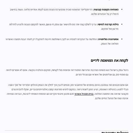
האותיות הקטנות קובעות:
הדיסקליימר המשפטי מוכיח שהמערכת מצפה מכם לקחת אחריות מלאה. טעות בחישוב
תיפול רק על הכתפיים שלכם.
נזילות קודמת למיסוי:
עדיף לשלם קצת יותר מס ולהישאר עם עסק חי ונושם, מאשר למקסם הטבות ולהגיע לחדלות
פירעון מול ספקים.
אסטרטגיה הוליסטית:
החלטות על הפקדות לפנסיה או לקרן השתלמות חייבות להתקבל רק לאחר הבנת תמונת האשראי
המלאה של העסק.
לקחת את המושכות לידיים
ניהול עסק בישראל הוא משימה מורכבת שדורשת התמודדות יומיומית מול לקוחות, ספקים ורגולציה נוקשה. אתם לא אמורים להיות
גם מומחי מס, גם אנליסטים של אשראי וגם מנהלי תזרים.
אם אתם מוצאים את עצמכם בוהים במסכים של מחשבוני מס, מנסים להבין איך לחלץ את העסק מהלחץ התזרימי של סוף השנה
מבלי לפגוע בפעילות השוטפת, הגיע הזמן לשנות גישה. במקום לחפש פתרונות קסם באלגוריתמים גנריים, שקלו להכניס גורם
מקצועי שרואה את התמונה המלאה.
בניית תמהיל אשראי
חכם ותכנון פיננסי מקדים הם המפתח האמיתי ליציבות, הבראה וצמיחה
ארוכת טווח של מפעל החיים שלכם.