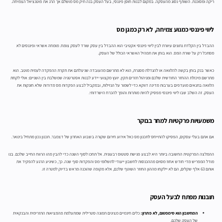
ריקה ומסוכנת. השותף נסוג מהעסקה. במקום לבנות חוסן פיננסי, בעל העסק בנה תיק מס מושלם אך הרג את פוטנציאל הצמיחה.
ליווי פיננסי כמנוע צמיחה, לא רק כמגן מס
ההבדל בין הקלדת נתונים עיוורת לבין ליווי פיננסי אקטיבי הוא ההבדל בין עסק שורד לעסק צומח. מומחה אשראי ופיננסים לא
מסתכל רק על שורת המס. הוא בוחן את תמהיל האשראי הכולל של העסק.
כאשר בנק בוחן בקשה להלוואה או להגדלת מסגרת, הוא לא מתרשם מהעובדה שניצלתם את תקרת ההפקדה לעמית מוטב. הוא
מתרשם מיכולת ההחזר החודשית שלכם ומניהול תזרים תקין. יועץ מקצועי יידע לבנות אסטרטגיה שמשלבת בין השניים: אולי לקחת
הלוואה בתנאים מועדפים בערבות מדינה דווקא כדי לשמור על הנזילות, ובמקביל לבצע הפקדות מס מדודות שלא חונקות את
העסק. זה השלב שבו ליווי פיננסי מפסיק להיות מותרות והופך להכרח הישרדותי.
משמעויות פרקטיות למחר בבוקר
אם אתם בעלי עסקים, הפסיקו להתייחס לתכנון מס כאל אירוע חירום שקורה בשבוע האחרון של דצמבר. תכנון נכון מתחיל בינואר.
ההמלצה הפרקטית החשובה ביותר היא לבצע פגישת סטטוס רבעונית. אל תחכו לסוף השנה כדי להבין מהו הרווח החייב שלכם. בנו
מודל המפריש מדי חודש אחוז מסוים מההכנסות לחשבון ייעודי לתשלומי מס והפקדות סוף שנה. כך, כשיגיע הרגע להפקיד את
אותם 63 אלף שקלים, הם לא יילקחו מההון החוזר השוטף שלכם, אלא מקופה שהוכנה מראש בדיוק למטרה זו.
תובנות מפתח לבעל העסק
המחשבון הוא סימפטום, לא פתרון:
כלים חינמיים מציגים תמונה סטרילית שמתעלמת מהמציאות התזרימית והבנקאית
של העסק שלכם.