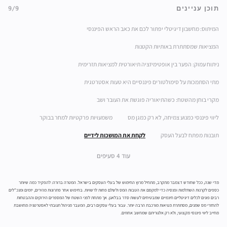
תוכן עניינים
9/9
המיתוס: מחשבון דיגיטלי יפתור לכם את כאב הראש הפיננסי
המציאות שמסתתרת באותיות הקטנות
ניתוח עמוק: הפער בין אופטימיזציה תיאורטית למציאות תזרימית
מתי הסתמכות על סימולטורים פיננסיים היא טעות אסטרטגית
מקרי בוחן מהשטח: כשהתיאוריה פוגשת את העובר ושב
ליווי פיננסי כמנוע צמיחה, לא רק כמגן מס
משמעויות פרקטיות למחר בבוקר
תובנות מפתח לבעל העסק
לקחת את המושכות לידיים
עוד 4 סעיפים
מדי שנה, ככל שחודש דצמבר מתקרב, מתחיל מרוץ החימוש של בעלי העסקים בישראל. המטרה ברורה: להפקיד כמה שיותר
כספים לקרנות השתלמות ופנסיה כדי למקסם את הטבות המס ולשלם פחות לרשויות. בחיפוש אחר פתרונות מהירים, יזמים ומנכ"לים
רבים פונים לכלים דיגיטליים חינמיים שמבטיחים לעשות סדר בבלאגן. אך מתחת לפני השטח של המספרים הירוקים וההבטחות
להחזרי מס שמנים, מסתתרת מציאות מורכבת הרבה יותר. עבור בעלי עסקים רבים, המעבר מניהול תגובתי לאסטרטגיה מחושבת
מחייב ליווי פיננסי מקצועי, ולא רק אלגוריתם שמחשב אחוזים.