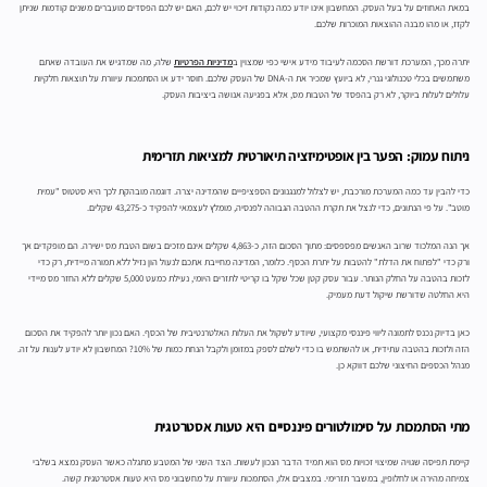
במאת האחוזים על בעל העסק. המחשבון אינו יודע כמה נקודות זיכוי יש לכם, האם יש לכם הפסדים מועברים משנים קודמות שניתן
לקזז, או מהו מבנה ההוצאות המוכרות שלכם.
יתרה מכך, המערכת דורשת הסכמה לעיבוד מידע אישי כפי שמצוין ב
מדיניות הפרטיות
שלה, מה שמדגיש את העובדה שאתם
משתמשים בכלי טכנולוגי גנרי, לא ביועץ שמכיר את ה-DNA של העסק שלכם. חוסר ידע או הסתמכות עיוורת על תוצאות חלקיות
עלולים לעלות ביוקר, לא רק בהפסד של הטבות מס, אלא בפגיעה אנושה ביציבות העסק.
ניתוח עמוק: הפער בין אופטימיזציה תיאורטית למציאות תזרימית
כדי להבין עד כמה המערכת מורכבת, יש לצלול למנגנונים הספציפיים שהמדינה יצרה. דוגמה מובהקת לכך היא סטטוס "עמית
מוטב". על פי הנתונים, כדי לנצל את תקרת ההטבה הגבוהה לפנסיה, מומלץ לעצמאי להפקיד כ-43,275 שקלים.
אך הנה המלכוד שרוב האנשים מפספסים: מתוך הסכום הזה, כ-4,863 שקלים אינם מזכים בשום הטבת מס ישירה. הם מופקדים אך
ורק כדי "לפתוח את הדלת" להטבות על יתרת הכסף. כלומר, המדינה מחייבת אתכם לנעול הון נזיל ללא תמורה מיידית, רק כדי
לזכות בהטבה על החלק הנותר. עבור עסק קטן שכל שקל בו קריטי לתזרים היומי, נעילת כמעט 5,000 שקלים ללא החזר מס מיידי
היא החלטה שדורשת שיקול דעת מעמיק.
כאן בדיוק נכנס לתמונה ליווי פיננסי מקצועי, שיודע לשקול את העלות האלטרנטיבית של הכסף. האם נכון יותר להפקיד את הסכום
הזה ולזכות בהטבה עתידית, או להשתמש בו כדי לשלם לספק במזומן ולקבל הנחת כמות של 10%? המחשבון לא יודע לענות על זה.
מנהל הכספים החיצוני שלכם דווקא כן.
מתי הסתמכות על סימולטורים פיננסיים היא טעות אסטרטגית
קיימת תפיסה שגויה שמיצוי זכויות מס הוא תמיד הדבר הנכון לעשות. הצד השני של המטבע מתגלה כאשר העסק נמצא בשלבי
צמיחה מהירה או לחלופין, במשבר תזרימי. במצבים אלו, הסתמכות עיוורת על מחשבוני מס היא טעות אסטרטגית קשה.