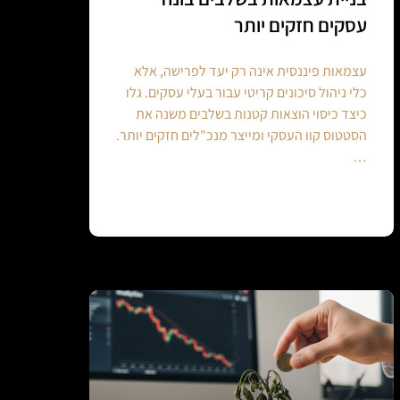
עסקים חזקים יותר
עצמאות פיננסית אינה רק יעד לפרישה, אלא
כלי ניהול סיכונים קריטי עבור בעלי עסקים. גלו
כיצד כיסוי הוצאות קטנות בשלבים משנה את
הסטטוס קוו העסקי ומייצר מנכ"לים חזקים יותר.
…
Continue reading