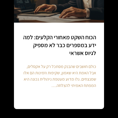
הכוח השקט מאחורי הקלעים: למה
ידע במספרים כבר לא מספיק
לגיוס אשראי
כולם חושבים שהבנק מסתכל רק על אקסלים,
אבל האמת היא שאמון, שקיפות וזמינות הם אלו
שמנצחים. גלו מדוע מעטפת ניהולית נכונה היא
המפתח האמיתי להצלחה.…
Continue reading