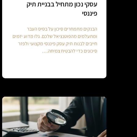
עסקי נכון מתחיל בבניית תיק
פיננסי
הבנקים מתמחרים סיכון על בסיס העבר
ומתעלמים מהפוטנציאל שלכם. גלו מדוע יזמים
חייבים לבנות תיק עסק פיננסי מקצועי ולפזר
סיכונים כדי להבטיח צמיחה.…
Continue reading