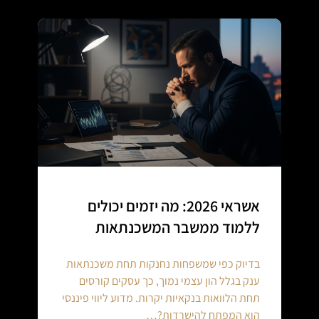
אשראי 2026: מה יזמים יכולים
ללמוד ממשבר המשכנתאות
בדיוק כפי שמשפחות נחנקות תחת משכנתאות
ענק בגלל הון עצמי נמוך, כך עסקים קורסים
תחת הלוואות בנקאיות יקרות. מדוע ליווי פיננסי
הוא המפתח להישרדות?…