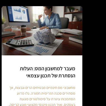
מעבר למחשבון המס: העלות
הנסתרת של תכנון עצמאי
מחשבוני מס חינמיים מבטיחים הרים וגבעות, אך
מסתירים סכנה תזרימית חמורה. גלו מדוע
הסתמכות עיוורת על סימולטורים פוגעת
בעסקים, ואיך תכנון פיננסי מקצועי מונע קריסה.