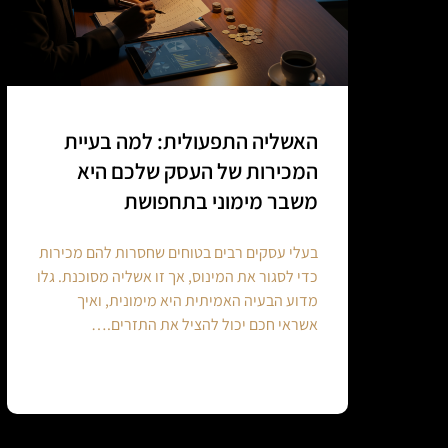
האשליה התפעולית: למה בעיית
המכירות של העסק שלכם היא
משבר מימוני בתחפושת
בעלי עסקים רבים בטוחים שחסרות להם מכירות
כדי לסגור את המינוס, אך זו אשליה מסוכנת. גלו
מדוע הבעיה האמיתית היא מימונית, ואיך
אשראי חכם יכול להציל את התזרים.…
Continue reading