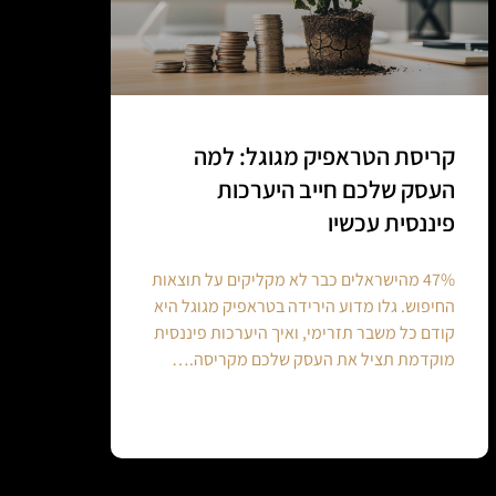
קריסת הטראפיק מגוגל: למה
העסק שלכם חייב היערכות
פיננסית עכשיו
47% מהישראלים כבר לא מקליקים על תוצאות
החיפוש. גלו מדוע הירידה בטראפיק מגוגל היא
קודם כל משבר תזרימי, ואיך היערכות פיננסית
מוקדמת תציל את העסק שלכם מקריסה.…
Continue reading