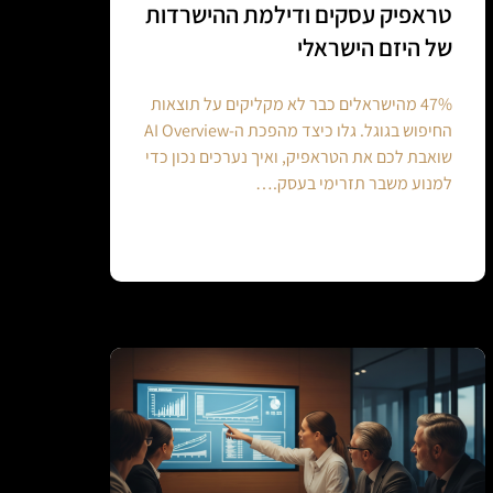
טראפיק עסקים ודילמת ההישרדות
של היזם הישראלי
47% מהישראלים כבר לא מקליקים על תוצאות
החיפוש בגוגל. גלו כיצד מהפכת ה-AI Overview
שואבת לכם את הטראפיק, ואיך נערכים נכון כדי
למנוע משבר תזרימי בעסק.…
Continue reading