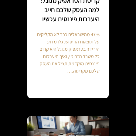
קריסת הטראפיק מגוגל:
למה העסק שלכם חייב
היערכות פיננסית עכשיו
47% מהישראלים כבר לא מקליקים
על תוצאות החיפוש. גלו מדוע
הירידה בטראפיק מגוגל היא קודם
כל משבר תזרימי, ואיך היערכות
פיננסית מוקדמת תציל את העסק
שלכם מקריסה.…
Continue reading