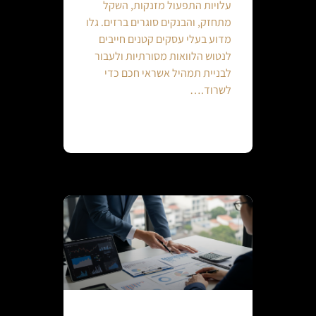
עלויות התפעול מזנקות, השקל
מתחזק, והבנקים סוגרים ברזים. גלו
מדוע בעלי עסקים קטנים חייבים
לנטוש הלוואות מסורתיות ולעבור
לבניית תמהיל אשראי חכם כדי
לשרוד.…
Continue reading