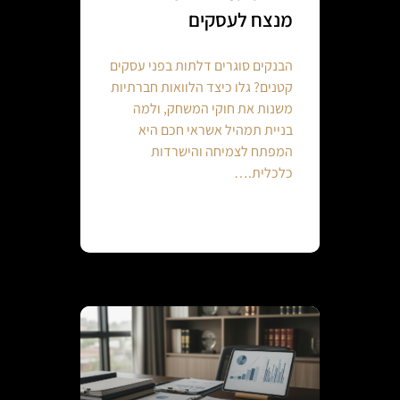
מנצח לעסקים
הבנקים סוגרים דלתות בפני עסקים
קטנים? גלו כיצד הלוואות חברתיות
משנות את חוקי המשחק, ולמה
בניית תמהיל אשראי חכם היא
המפתח לצמיחה והישרדות
כלכלית.…
Continue reading