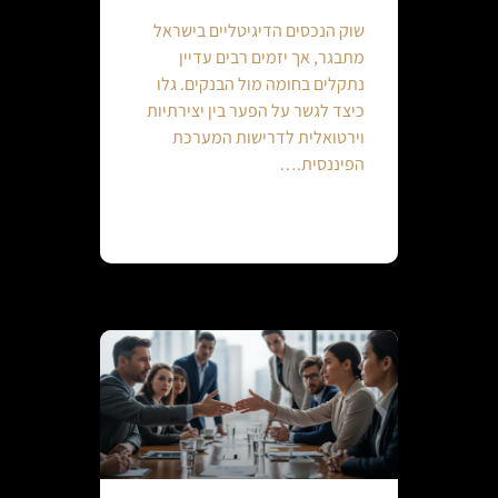
שוק הנכסים הדיגיטליים בישראל
מתבגר, אך יזמים רבים עדיין
נתקלים בחומה מול הבנקים. גלו
כיצד לגשר על הפער בין יצירתיות
וירטואלית לדרישות המערכת
הפיננסית.…
Continue reading