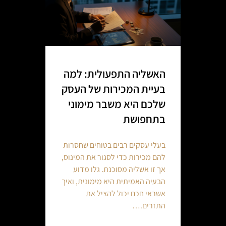
האשליה התפעולית: למה
בעיית המכירות של העסק
שלכם היא משבר מימוני
בתחפושת
בעלי עסקים רבים בטוחים שחסרות
להם מכירות כדי לסגור את המינוס,
אך זו אשליה מסוכנת. גלו מדוע
הבעיה האמיתית היא מימונית, ואיך
אשראי חכם יכול להציל את
התזרים.…