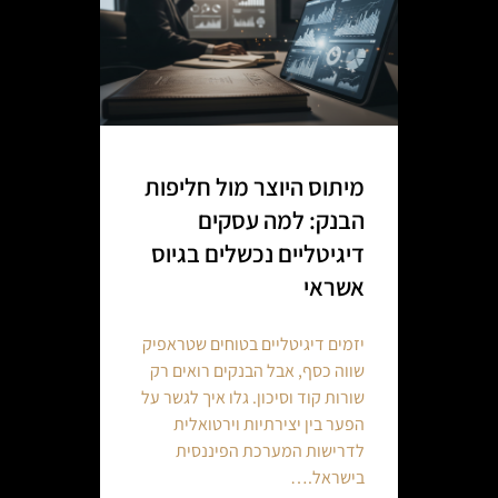
מיתוס היוצר מול חליפות
הבנק: למה עסקים
דיגיטליים נכשלים בגיוס
אשראי
יזמים דיגיטליים בטוחים שטראפיק
שווה כסף, אבל הבנקים רואים רק
שורות קוד וסיכון. גלו איך לגשר על
הפער בין יצירתיות וירטואלית
לדרישות המערכת הפיננסית
בישראל.…