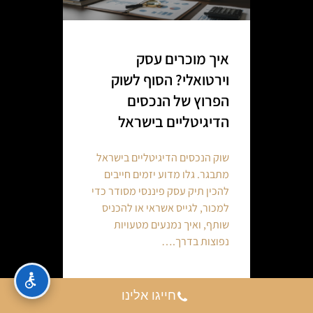
איך מוכרים עסק
וירטואלי? הסוף לשוק
הפרוץ של הנכסים
הדיגיטליים בישראל
שוק הנכסים הדיגיטליים בישראל
מתבגר. גלו מדוע יזמים חייבים
להכין תיק עסק פיננסי מסודר כדי
למכור, לגייס אשראי או להכניס
שותף, ואיך נמנעים מטעויות
נפוצות בדרך.…
Continue reading
חייגו אלינו