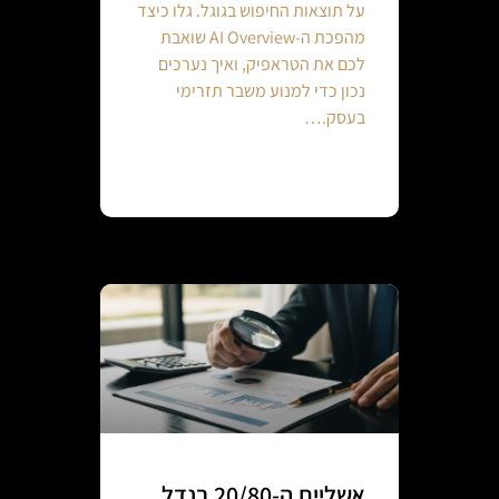
על תוצאות החיפוש בגוגל. גלו כיצד
מהפכת ה-AI Overview שואבת
לכם את הטראפיק, ואיך נערכים
נכון כדי למנוע משבר תזרימי
בעסק.…
Continue reading
אשליית ה-20/80 בנדל