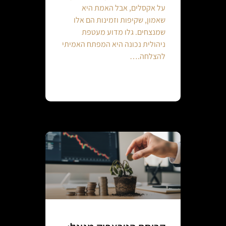
על אקסלים, אבל האמת היא
שאמון, שקיפות וזמינות הם אלו
שמנצחים. גלו מדוע מעטפת
ניהולית נכונה היא המפתח האמיתי
להצלחה.…
Continue reading