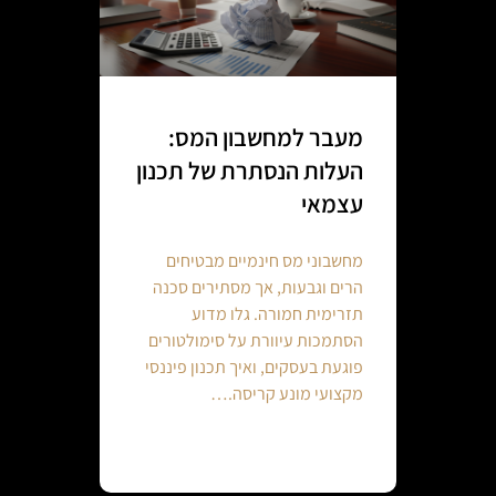
מעבר למחשבון המס:
העלות הנסתרת של תכנון
עצמאי
מחשבוני מס חינמיים מבטיחים
הרים וגבעות, אך מסתירים סכנה
תזרימית חמורה. גלו מדוע
הסתמכות עיוורת על סימולטורים
פוגעת בעסקים, ואיך תכנון פיננסי
מקצועי מונע קריסה.…
Continue reading