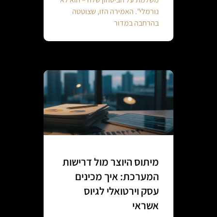
נורמלי". האמירה הזו, שצוטטה
בהרחבה במדור
מיתוס היוצר מול דרישות
המערכת: איך מכינים
עסק וירטואלי לגיוס
אשראי