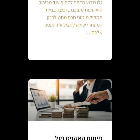
גלו מדוע הדחף לדחוף עוד מכירות
הוא טעות מסוכנת, וכיצד בניית
תמהיל מימוני חכם מחוץ לבנק
המסחרי יכולה להציל את העסק
שלכם.…
Continue reading
מיתוס האקזיט מול