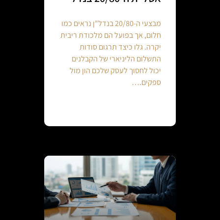
מבצעי ה-20/80 בנדל"ן נראים כמו
חלום, אך בפועל הם מלכודת ריבית
יקרה. גלו כיצד תרגום סודות
התשלום הליניארי של הקבלנים
יכול לחסוך לעסק שלכם הון מול
ספקים.…
Continue reading