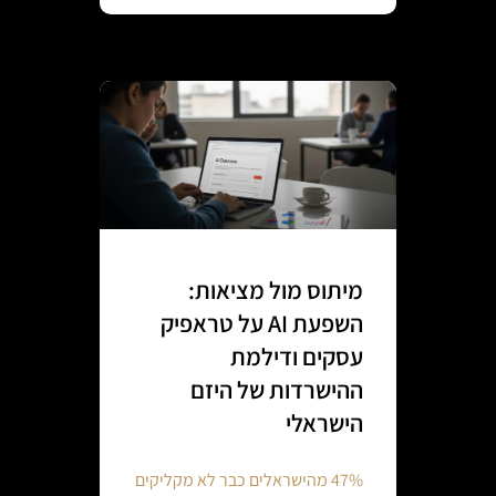
מיתוס מול מציאות:
השפעת AI על טראפיק
עסקים ודילמת
ההישרדות של היזם
הישראלי
47% מהישראלים כבר לא מקליקים