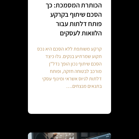
הכותרת המסמכת: כך
הסכם שיתוף בקרקע
פותח דלתות עבור
הלוואות לעסקים
קרקע משותפת ללא הסכם היא נכס
תקוע שמרתיע בנקים. גלו כיצד
הסכם שיתוף נכון הופך נדל"ן
מורכב לבטוחה חזקה, ופותח
דלתות לגיוס אשראי ומינוף עסקי
בתנאים מנצחים.…
Continue reading