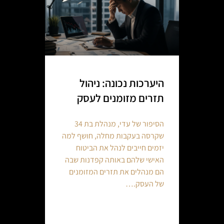
היערכות נכונה: ניהול
תזרים מזומנים לעסק
הסיפור של עדי, מנהלת בת 34
שקרסה בעקבות מחלה, חושף למה
יזמים חייבים לנהל את הביטוח
האישי שלהם באותה קפדנות שבה
הם מנהלים את תזרים המזומנים
של העסק.…
Continue reading