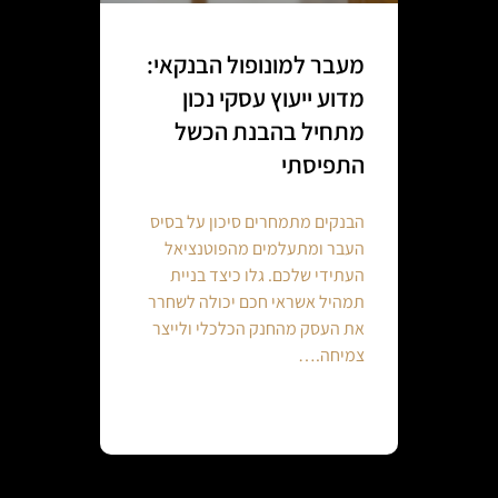
מעבר למונופול הבנקאי:
מדוע ייעוץ עסקי נכון
מתחיל בהבנת הכשל
התפיסתי
הבנקים מתמחרים סיכון על בסיס
העבר ומתעלמים מהפוטנציאל
העתידי שלכם. גלו כיצד בניית
תמהיל אשראי חכם יכולה לשחרר
את העסק מהחנק הכלכלי ולייצר
צמיחה.…
Continue reading