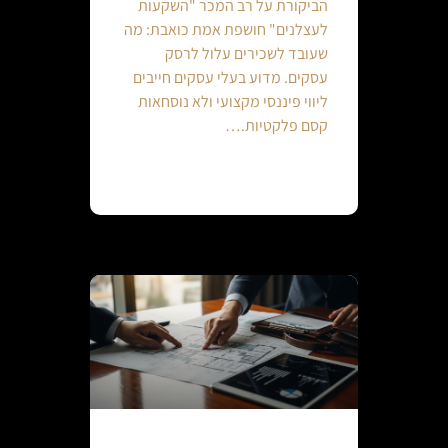
הביקורת על רב המכר "השקעות
לעצלנים" חושפת אמת כואבת: מה
שעובד לשכירים עלול לרסק
עסקים. מדוע בעלי עסקים חייבים
ליווי פיננסי מקצועי ולא נוסחאות
קסם פלקטיות.…
Continue reading