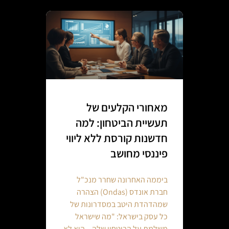
מאחורי הקלעים של
תעשיית הביטחון: למה
חדשנות קורסת ללא ליווי
פיננסי מחושב
ביממה האחרונה שחרר מנכ"ל
חברת אונדס (Ondas) הצהרה
שמהדהדת היטב במסדרונות של
כל עסק בישראל: "מה שישראל
משלמת על הביטחון שלה – הוא לא