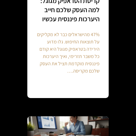
קריסת הטראפיק מגוגל:
למה העסק שלכם חייב
היערכות פיננסית עכשיו
47% מהישראלים כבר לא מקליקים
על תוצאות החיפוש. גלו מדוע
הירידה בטראפיק מגוגל היא קודם
כל משבר תזרימי, ואיך היערכות
פיננסית מוקדמת תציל את העסק
שלכם מקריסה.…
Continue reading