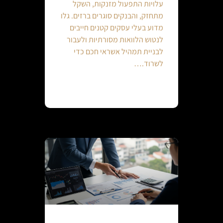
עלויות התפעול מזנקות, השקל
מתחזק, והבנקים סוגרים ברזים. גלו
מדוע בעלי עסקים קטנים חייבים
לנטוש הלוואות מסורתיות ולעבור
לבניית תמהיל אשראי חכם כדי
לשרוד.…
Continue reading