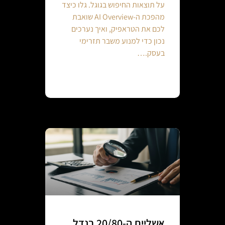
על תוצאות החיפוש בגוגל. גלו כיצד
מהפכת ה-AI Overview שואבת
לכם את הטראפיק, ואיך נערכים
נכון כדי למנוע משבר תזרימי
בעסק.…
Continue reading
אשליית ה-20/80 בנדל