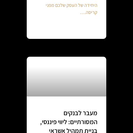
היחידה של העסק שלכם מפני
קריסה.…
Continue reading
מעבר לבנקים
המסורתיים: ליווי פיננסי,
בניית תמהיל אשראי