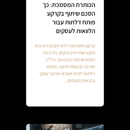
הכותרת המסמכת: כך
הסכם שיתוף בקרקע
פותח דלתות עבור
הלוואות לעסקים
קרקע משותפת ללא הסכם היא נכס
תקוע שמרתיע בנקים. גלו כיצד
הסכם שיתוף נכון הופך נדל"ן
מורכב לבטוחה חזקה, ופותח
דלתות לגיוס אשראי ומינוף עסקי
בתנאים מנצחים.…
Continue reading