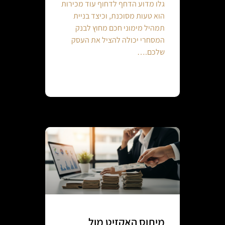
גלו מדוע הדחף לדחוף עוד מכירות
הוא טעות מסוכנת, וכיצד בניית
תמהיל מימוני חכם מחוץ לבנק
המסחרי יכולה להציל את העסק
שלכם.…
Continue reading
מיתוס האקזיט מול