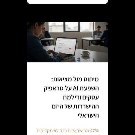
מיתוס מול מציאות:
השפעת AI על טראפיק
עסקים ודילמת
ההישרדות של היזם
הישראלי
47% מהישראלים כבר לא מקליקים