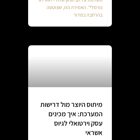
נורמלי". האמירה הזו, שצוטטה
בהרחבה במדור
מיתוס היוצר מול דרישות
המערכת: איך מכינים
עסק וירטואלי לגיוס
אשראי