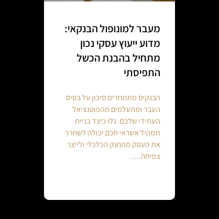
מעבר למונופול הבנקאי:
מדוע ייעוץ עסקי נכון
מתחיל בהבנת הכשל
התפיסתי
הבנקים מתמחרים סיכון על בסיס
העבר ומתעלמים מהפוטנציאל
העתידי שלכם. גלו כיצד בניית
תמהיל אשראי חכם יכולה לשחרר
את העסק מהחנק הכלכלי ולייצר
צמיחה.…
Continue reading