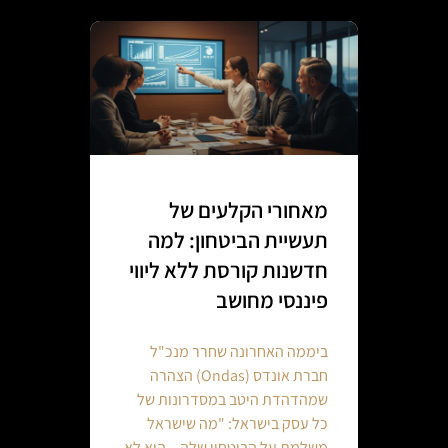
מאחורי הקלעים של
תעשיית הביטחון: למה
חדשנות קורסת ללא ליווי
פיננסי מחושב
ביממה האחרונה שחרר מנכ"ל
חברת אונדס (Ondas) הצהרה
שמהדהדת היטב במסדרונות של
כל עסק בישראל: "מה שישראל
משלמת על הביטחון שלה – הוא לא