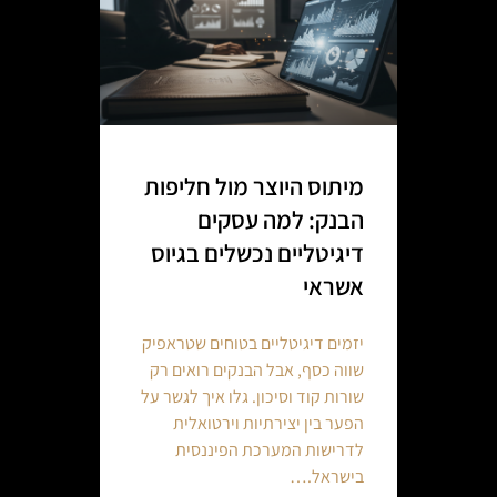
מיתוס היוצר מול חליפות
הבנק: למה עסקים
דיגיטליים נכשלים בגיוס
אשראי
יזמים דיגיטליים בטוחים שטראפיק
שווה כסף, אבל הבנקים רואים רק
שורות קוד וסיכון. גלו איך לגשר על
הפער בין יצירתיות וירטואלית
לדרישות המערכת הפיננסית
בישראל.…