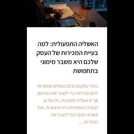
האשליה התפעולית: למה
בעיית המכירות של העסק
שלכם היא משבר מימוני
בתחפושת
בעלי עסקים רבים בטוחים שחסרות
להם מכירות כדי לסגור את המינוס,
אך זו אשליה מסוכנת. גלו מדוע
הבעיה האמיתית היא מימונית, ואיך
אשראי חכם יכול להציל את
התזרים.…