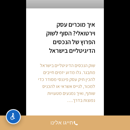
איך מוכרים עסק
וירטואלי? הסוף לשוק
הפרוץ של הנכסים
הדיגיטליים בישראל
שוק הנכסים הדיגיטליים בישראל
מתבגר. גלו מדוע יזמים חייבים
להכין תיק עסק פיננסי מסודר כדי
למכור, לגייס אשראי או להכניס
שותף, ואיך נמנעים מטעויות
נפוצות בדרך.…
Continue reading
חייגו אלינו