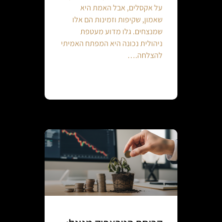
על אקסלים, אבל האמת היא
שאמון, שקיפות וזמינות הם אלו
שמנצחים. גלו מדוע מעטפת
ניהולית נכונה היא המפתח האמיתי
להצלחה.…
Continue reading