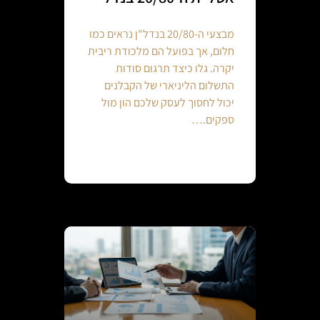
מבצעי ה-20/80 בנדל"ן נראים כמו
חלום, אך בפועל הם מלכודת ריבית
יקרה. גלו כיצד תרגום סודות
התשלום הליניארי של הקבלנים
יכול לחסוך לעסק שלכם הון מול
ספקים.…
Continue reading