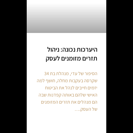
היערכות נכונה: ניהול
תזרים מזומנים לעסק
הסיפור של עדי, מנהלת בת 34
שקרסה בעקבות מחלה, חושף למה
יזמים חייבים לנהל את הביטוח
האישי שלהם באותה קפדנות שבה
הם מנהלים את תזרים המזומנים
של העסק.…
Continue reading