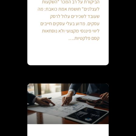
הביקורת על רב המכר "השקעות
לעצלנים" חושפת אמת כואבת: מה
שעובד לשכירים עלול לרסק
עסקים. מדוע בעלי עסקים חייבים
ליווי פיננסי מקצועי ולא נוסחאות
קסם פלקטיות.…
Continue reading