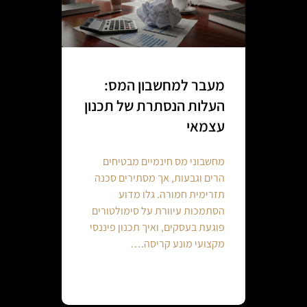
מעבר למחשבון המס:
העלות הנסתרת של תכנון
עצמאי
מחשבוני מס חינמיים מבטיחים
הרים וגבעות, אך מסתירים סכנה
תזרימית חמורה. גלו מדוע
הסתמכות עיוורת על סימולטורים
פוגעת בעסקים, ואיך תכנון פיננסי
מקצועי מונע קריסה.…
Continue reading