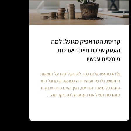
קריסת הטראפיק מגוגל: למה
העסק שלכם חייב היערכות
פיננסית עכשיו
47% מהישראלים כבר לא מקליקים על תוצאות
החיפוש. גלו מדוע הירידה בטראפיק מגוגל היא
קודם כל משבר תזרימי, ואיך היערכות פיננסית
מוקדמת תציל את העסק שלכם מקריסה.…
Continue reading