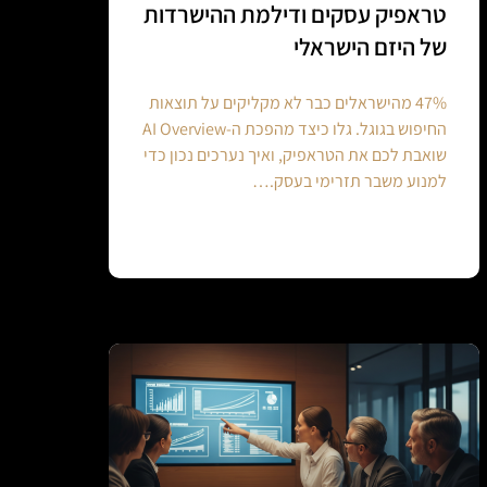
טראפיק עסקים ודילמת ההישרדות
של היזם הישראלי
47% מהישראלים כבר לא מקליקים על תוצאות
החיפוש בגוגל. גלו כיצד מהפכת ה-AI Overview
שואבת לכם את הטראפיק, ואיך נערכים נכון כדי
למנוע משבר תזרימי בעסק.…
Continue reading