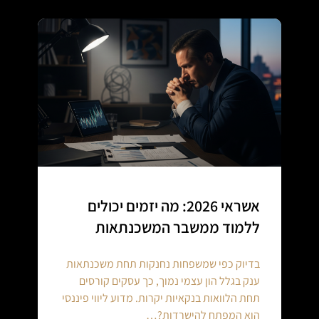
אשראי 2026: מה יזמים יכולים
ללמוד ממשבר המשכנתאות
בדיוק כפי שמשפחות נחנקות תחת משכנתאות
ענק בגלל הון עצמי נמוך, כך עסקים קורסים
תחת הלוואות בנקאיות יקרות. מדוע ליווי פיננסי
הוא המפתח להישרדות?…