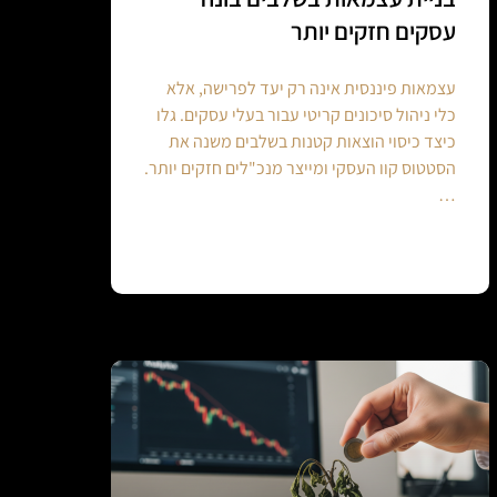
עסקים חזקים יותר
עצמאות פיננסית אינה רק יעד לפרישה, אלא
כלי ניהול סיכונים קריטי עבור בעלי עסקים. גלו
כיצד כיסוי הוצאות קטנות בשלבים משנה את
הסטטוס קוו העסקי ומייצר מנכ"לים חזקים יותר.
…
Continue reading