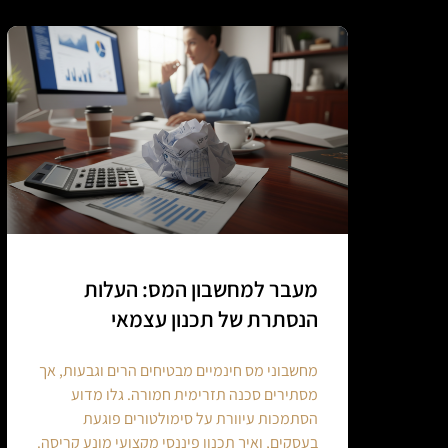
מעבר למחשבון המס: העלות
הנסתרת של תכנון עצמאי
מחשבוני מס חינמיים מבטיחים הרים וגבעות, אך
מסתירים סכנה תזרימית חמורה. גלו מדוע
הסתמכות עיוורת על סימולטורים פוגעת
בעסקים, ואיך תכנון פיננסי מקצועי מונע קריסה.