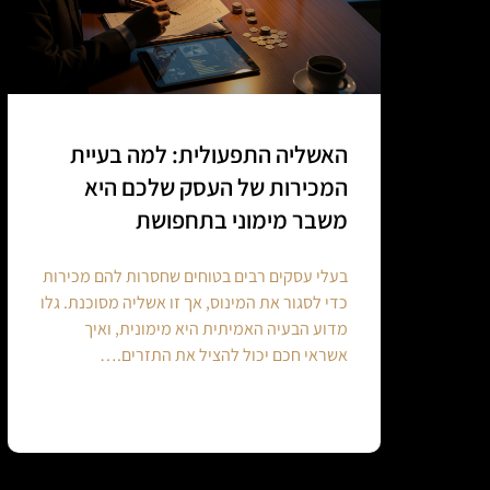
האשליה התפעולית: למה בעיית
המכירות של העסק שלכם היא
משבר מימוני בתחפושת
בעלי עסקים רבים בטוחים שחסרות להם מכירות
כדי לסגור את המינוס, אך זו אשליה מסוכנת. גלו
מדוע הבעיה האמיתית היא מימונית, ואיך
אשראי חכם יכול להציל את התזרים.…
Continue reading