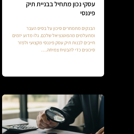
עסקי נכון מתחיל בבניית תיק
פיננסי
הבנקים מתמחרים סיכון על בסיס העבר
ומתעלמים מהפוטנציאל שלכם. גלו מדוע יזמים
חייבים לבנות תיק עסק פיננסי מקצועי ולפזר
סיכונים כדי להבטיח צמיחה.…
Continue reading