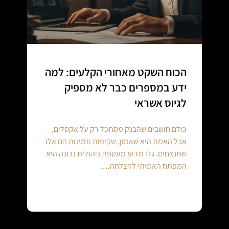
הכוח השקט מאחורי הקלעים: למה
ידע במספרים כבר לא מספיק
לגיוס אשראי
כולם חושבים שהבנק מסתכל רק על אקסלים,
אבל האמת היא שאמון, שקיפות וזמינות הם אלו
שמנצחים. גלו מדוע מעטפת ניהולית נכונה היא
המפתח האמיתי להצלחה.…
Continue reading