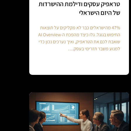
טראפיק עסקים ודילמת ההישרדות
של היזם הישראלי
47% מהישראלים כבר לא מקליקים על תוצאות
החיפוש בגוגל. גלו כיצד מהפכת ה-AI Overview
שואבת לכם את הטראפיק, ואיך נערכים נכון כדי
למנוע משבר תזרימי בעסק.…
Continue reading