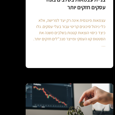
עסקים חזקים יותר
עצמאות פיננסית אינה רק יעד לפרישה, אלא
כלי ניהול סיכונים קריטי עבור בעלי עסקים. גלו
כיצד כיסוי הוצאות קטנות בשלבים משנה את
הסטטוס קוו העסקי ומייצר מנכ"לים חזקים יותר.
…
Continue reading