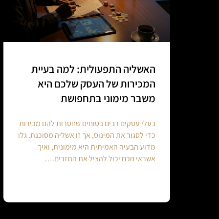
האשליה התפעולית: למה בעיית
המכירות של העסק שלכם היא
משבר מימוני בתחפושת
בעלי עסקים רבים בטוחים שחסרות להם מכירות
כדי לסגור את המינוס, אך זו אשליה מסוכנת. גלו
מדוע הבעיה האמיתית היא מימונית, ואיך
אשראי חכם יכול להציל את התזרים.…
Continue reading