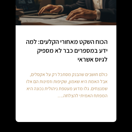
הכוח השקט מאחורי הקלעים: למה
ידע במספרים כבר לא מספיק
לגיוס אשראי
כולם חושבים שהבנק מסתכל רק על אקסלים,
אבל האמת היא שאמון, שקיפות וזמינות הם אלו
שמנצחים. גלו מדוע מעטפת ניהולית נכונה היא
המפתח האמיתי להצלחה.…
Continue reading