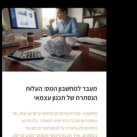
מעבר למחשבון המס: העלות
הנסתרת של תכנון עצמאי
מחשבוני מס חינמיים מבטיחים הרים וגבעות, אך
מסתירים סכנה תזרימית חמורה. גלו מדוע
הסתמכות עיוורת על סימולטורים פוגעת
בעסקים, ואיך תכנון פיננסי מקצועי מונע קריסה.