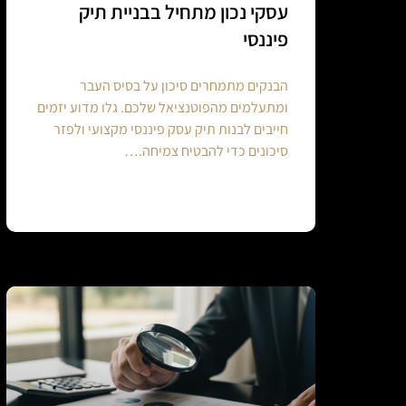
עסקי נכון מתחיל בבניית תיק
פיננסי
הבנקים מתמחרים סיכון על בסיס העבר
ומתעלמים מהפוטנציאל שלכם. גלו מדוע יזמים
חייבים לבנות תיק עסק פיננסי מקצועי ולפזר
סיכונים כדי להבטיח צמיחה.…
Continue reading