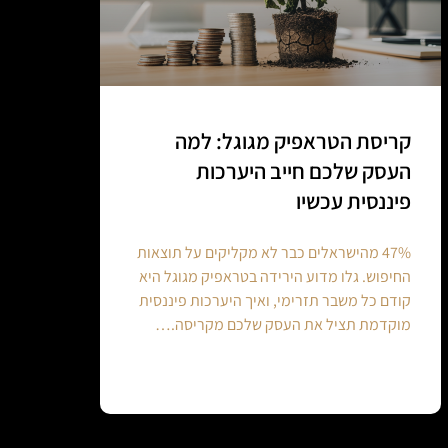
קריסת הטראפיק מגוגל: למה
העסק שלכם חייב היערכות
פיננסית עכשיו
47% מהישראלים כבר לא מקליקים על תוצאות
החיפוש. גלו מדוע הירידה בטראפיק מגוגל היא
קודם כל משבר תזרימי, ואיך היערכות פיננסית
מוקדמת תציל את העסק שלכם מקריסה.…
Continue reading