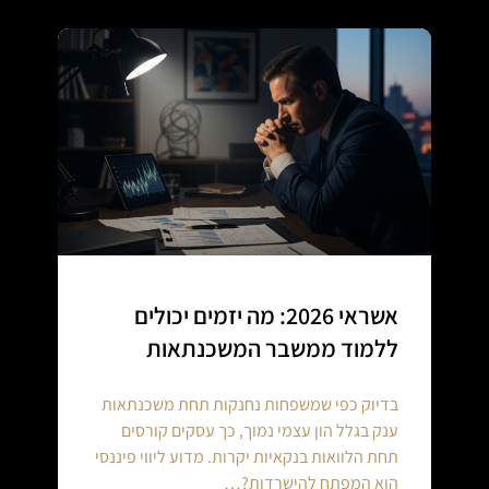
אשראי 2026: מה יזמים יכולים
ללמוד ממשבר המשכנתאות
בדיוק כפי שמשפחות נחנקות תחת משכנתאות
ענק בגלל הון עצמי נמוך, כך עסקים קורסים
תחת הלוואות בנקאיות יקרות. מדוע ליווי פיננסי
הוא המפתח להישרדות?…