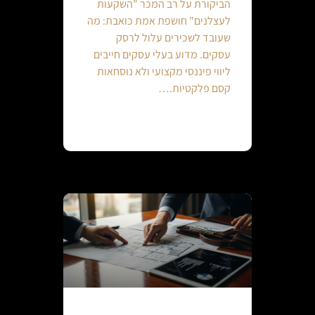
הביקורת על רב המכר "השקעות
לעצלנים" חושפת אמת כואבת: מה
שעובד לשכירים עלול לרסק
עסקים. מדוע בעלי עסקים חייבים
ליווי פיננסי מקצועי ולא נוסחאות
קסם פלקטיות.…
Continue reading