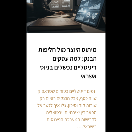
מיתוס היוצר מול חליפות
הבנק: למה עסקים
דיגיטליים נכשלים בגיוס
אשראי
יזמים דיגיטליים בטוחים שטראפיק
שווה כסף, אבל הבנקים רואים רק
שורות קוד וסיכון. גלו איך לגשר על
הפער בין יצירתיות וירטואלית
לדרישות המערכת הפיננסית
בישראל.…