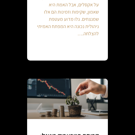
על אקסלים, אבל האמת היא
שאמון, שקיפות וזמינות הם אלו
שמנצחים. גלו מדוע מעטפת
ניהולית נכונה היא המפתח האמיתי
להצלחה.…
Continue reading