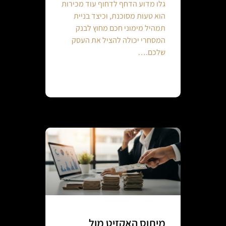
גלו מדוע הדחף לדחוף עוד מכירות
הוא טעות מסוכנת, וכיצד בניית
תמהיל מימוני חכם מחוץ לבנק
המסחרי יכולה להציל את העסק
שלכם.…
Continue reading
מיתוס האקזיט מול