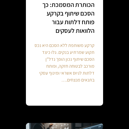
הכותרת המסמכת: כך
הסכם שיתוף בקרקע
פותח דלתות עבור
הלוואות לעסקים
קרקע משותפת ללא הסכם היא נכס
תקוע שמרתיע בנקים. גלו כיצד
הסכם שיתוף נכון הופך נדל"ן
מורכב לבטוחה חזקה, ופותח
דלתות לגיוס אשראי ומינוף עסקי
בתנאים מנצחים.…
Continue reading