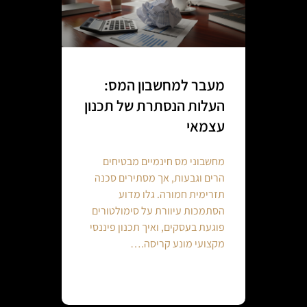
מעבר למחשבון המס:
העלות הנסתרת של תכנון
עצמאי
מחשבוני מס חינמיים מבטיחים
הרים וגבעות, אך מסתירים סכנה
תזרימית חמורה. גלו מדוע
הסתמכות עיוורת על סימולטורים
פוגעת בעסקים, ואיך תכנון פיננסי
מקצועי מונע קריסה.…
Continue reading