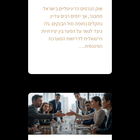
שוק הנכסים הדיגיטליים בישראל
מתבגר, אך יזמים רבים עדיין
נתקלים בחומה מול הבנקים. גלו
כיצד לגשר על הפער בין יצירתיות
וירטואלית לדרישות המערכת
הפיננסית.…
Continue reading