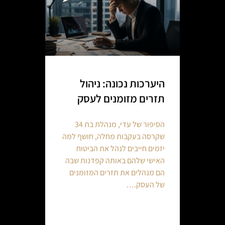
היערכות נכונה: ניהול
תזרים מזומנים לעסק
הסיפור של עדי, מנהלת בת 34
שקרסה בעקבות מחלה, חושף למה
יזמים חייבים לנהל את הביטוח
האישי שלהם באותה קפדנות שבה
הם מנהלים את תזרים המזומנים
של העסק.…
Continue reading