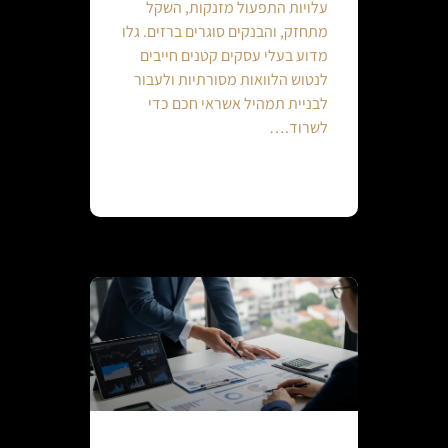
עלויות התפעול מזנקות, השקל
מתחזק, והבנקים סוגרים ברזים. גלו
מדוע בעלי עסקים קטנים חייבים
לנטוש הלוואות מסורתיות ולעבור
לבניית תמהיל אשראי חכם כדי
לשרוד.…
Continue reading