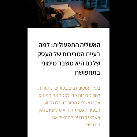
האשליה התפעולית: למה
בעיית המכירות של העסק
שלכם היא משבר מימוני
בתחפושת
בעלי עסקים רבים בטוחים שחסרות
להם מכירות כדי לסגור את המינוס,
אך זו אשליה מסוכנת. גלו מדוע
הבעיה האמיתית היא מימונית, ואיך
אשראי חכם יכול להציל את
התזרים.…