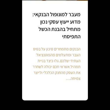
מעבר למונופול הבנקאי:
מדוע ייעוץ עסקי נכון
מתחיל בהבנת הכשל
התפיסתי
הבנקים מתמחרים סיכון על בסיס
העבר ומתעלמים מהפוטנציאל
העתידי שלכם. גלו כיצד בניית
תמהיל אשראי חכם יכולה לשחרר
את העסק מהחנק הכלכלי ולייצר
צמיחה.…
Continue reading