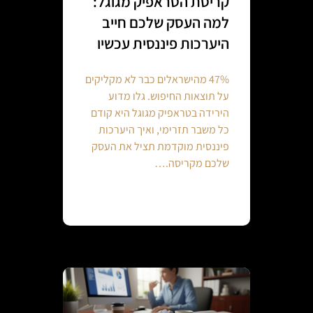
קריסת הטראפיק מגוגל:
למה העסק שלכם חייב
היערכות פיננסית עכשיו
47% מהישראלים כבר לא מקליקים
על תוצאות החיפוש. גלו מדוע
הירידה בטראפיק מגוגל היא קודם
כל משבר תזרימי, ואיך היערכות
פיננסית מוקדמת תציל את העסק
שלכם מקריסה.…
Continue reading