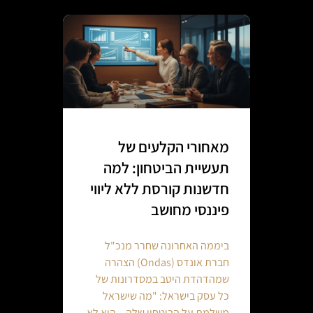
מאחורי הקלעים של
תעשיית הביטחון: למה
חדשנות קורסת ללא ליווי
פיננסי מחושב
ביממה האחרונה שחרר מנכ"ל
חברת אונדס (Ondas) הצהרה
שמהדהדת היטב במסדרונות של
כל עסק בישראל: "מה שישראל
משלמת על הביטחון שלה – הוא לא