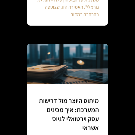
נורמלי". האמירה הזו, שצוטטה
בהרחבה במדור
מיתוס היוצר מול דרישות
המערכת: איך מכינים
עסק וירטואלי לגיוס
אשראי