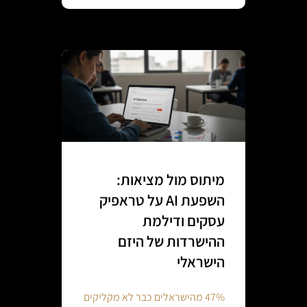
מיתוס מול מציאות:
השפעת AI על טראפיק
עסקים ודילמת
ההישרדות של היזם
הישראלי
47% מהישראלים כבר לא מקליקים