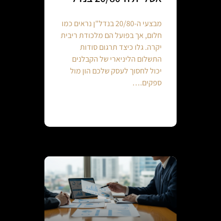
מבצעי ה-20/80 בנדל"ן נראים כמו
חלום, אך בפועל הם מלכודת ריבית
יקרה. גלו כיצד תרגום סודות
התשלום הליניארי של הקבלנים
יכול לחסוך לעסק שלכם הון מול
ספקים.…
Continue reading