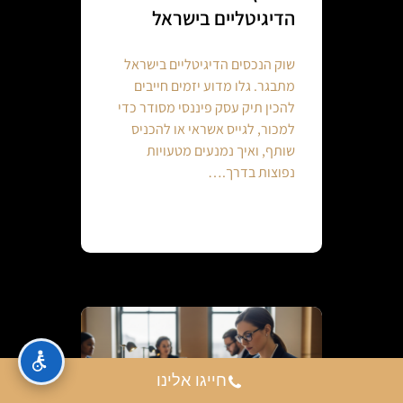
הדיגיטליים בישראל
שוק הנכסים הדיגיטליים בישראל
מתבגר. גלו מדוע יזמים חייבים
להכין תיק עסק פיננסי מסודר כדי
למכור, לגייס אשראי או להכניס
שותף, ואיך נמנעים מטעויות
נפוצות בדרך.…
Continue reading
חייגו אלינו