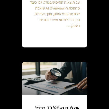
על תוצאות החיפוש בגוגל. גלו כיצד
מהפכת ה-AI Overview שואבת
לכם את הטראפיק, ואיך נערכים
נכון כדי למנוע משבר תזרימי
בעסק.…
Continue reading
אשליית ה-20/80 בנדל