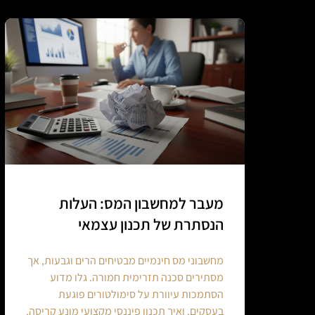
מעבר למחשבון המס: העלות
הנסתרת של תכנון עצמאי
מחשבוני מס חינמיים מבטיחים הרים וגבעות, אך
מסתירים סכנה תזרימית חמורה. גלו מדוע
הסתמכות עיוורת על סימולטורים פוגעת
בעסקים, ואיך תכנון פיננסי מקצועי מונע קריסה.