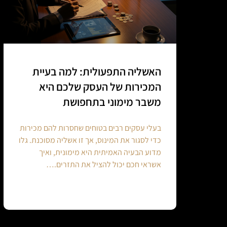
האשליה התפעולית: למה בעיית
המכירות של העסק שלכם היא
משבר מימוני בתחפושת
בעלי עסקים רבים בטוחים שחסרות להם מכירות
כדי לסגור את המינוס, אך זו אשליה מסוכנת. גלו
מדוע הבעיה האמיתית היא מימונית, ואיך
אשראי חכם יכול להציל את התזרים.…
Continue reading