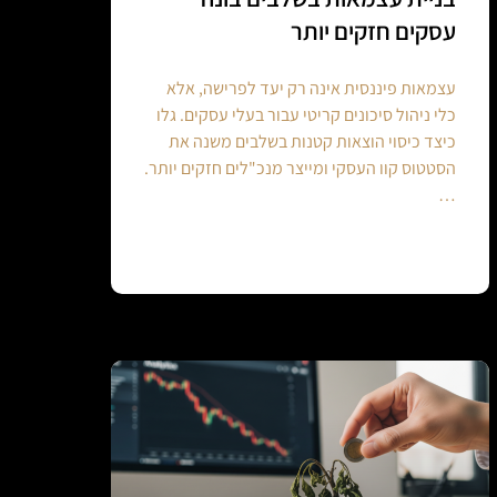
עסקים חזקים יותר
עצמאות פיננסית אינה רק יעד לפרישה, אלא
כלי ניהול סיכונים קריטי עבור בעלי עסקים. גלו
כיצד כיסוי הוצאות קטנות בשלבים משנה את
הסטטוס קוו העסקי ומייצר מנכ"לים חזקים יותר.
…
Continue reading