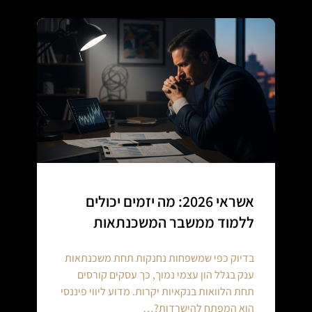
אשראי 2026: מה יזמים יכולים
ללמוד ממשבר המשכנתאות
בדיוק כפי שמשפחות נחנקות תחת משכנתאות
ענק בגלל הון עצמי נמוך, כך עסקים קורסים
תחת הלוואות בנקאיות יקרות. מדוע ליווי פיננסי
הוא המפתח להישרדות?…