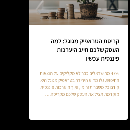
קריסת הטראפיק מגוגל: למה
העסק שלכם חייב היערכות
פיננסית עכשיו
47% מהישראלים כבר לא מקליקים על תוצאות
החיפוש. גלו מדוע הירידה בטראפיק מגוגל היא
קודם כל משבר תזרימי, ואיך היערכות פיננסית
מוקדמת תציל את העסק שלכם מקריסה.…
Continue reading