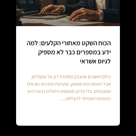
הכוח השקט מאחורי הקלעים: למה
ידע במספרים כבר לא מספיק
לגיוס אשראי
כולם חושבים שהבנק מסתכל רק על אקסלים,
אבל האמת היא שאמון, שקיפות וזמינות הם אלו
שמנצחים. גלו מדוע מעטפת ניהולית נכונה היא
המפתח האמיתי להצלחה.…
Continue reading