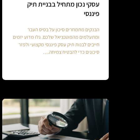
עסקי נכון מתחיל בבניית תיק
פיננסי
הבנקים מתמחרים סיכון על בסיס העבר
ומתעלמים מהפוטנציאל שלכם. גלו מדוע יזמים
חייבים לבנות תיק עסק פיננסי מקצועי ולפזר
סיכונים כדי להבטיח צמיחה.…
Continue reading