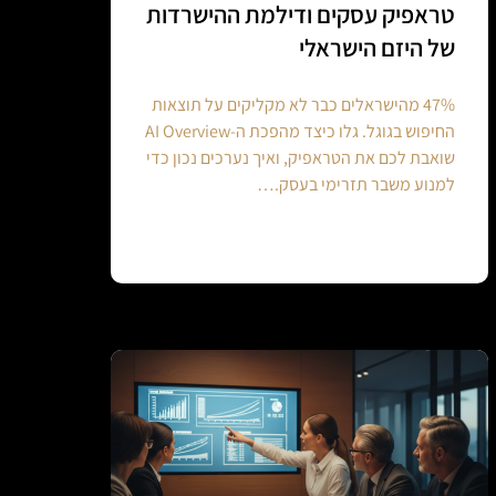
טראפיק עסקים ודילמת ההישרדות
של היזם הישראלי
47% מהישראלים כבר לא מקליקים על תוצאות
החיפוש בגוגל. גלו כיצד מהפכת ה-AI Overview
שואבת לכם את הטראפיק, ואיך נערכים נכון כדי
למנוע משבר תזרימי בעסק.…
Continue reading