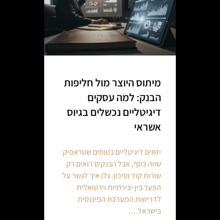
מיתוס היוצר מול חליפות
הבנק: למה עסקים
דיגיטליים נכשלים בגיוס
אשראי
יזמים דיגיטליים בטוחים שטראפיק
שווה כסף, אבל הבנקים רואים רק
שורות קוד וסיכון. גלו איך לגשר על
הפער בין יצירתיות וירטואלית
לדרישות המערכת הפיננסית
בישראל.…