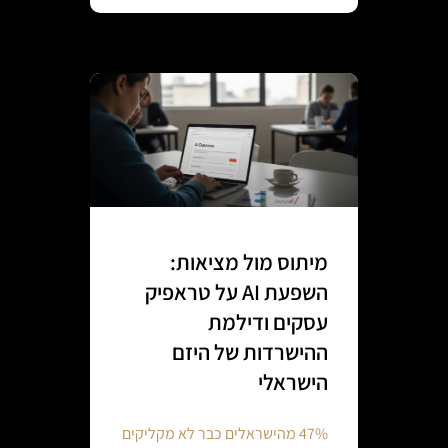
מיתוס מול מציאות:
השפעת AI על טראפיק
עסקים ודילמת
ההישרדות של היזם
הישראלי
47% מהישראלים כבר לא מקליקים