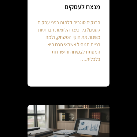
מנצח לעסקים
הבנקים סוגרים דלתות בפני עסקים
קטנים? גלו כיצד הלוואות חברתיות
משנות את חוקי המשחק, ולמה
בניית תמהיל אשראי חכם היא
המפתח לצמיחה והישרדות
כלכלית.…
Continue reading