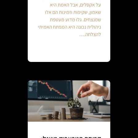
על אקסלים, אבל האמת היא
שאמון, שקיפות וזמינות הם אלו
שמנצחים. גלו מדוע מעטפת
ניהולית נכונה היא המפתח האמיתי
להצלחה.…
Continue reading