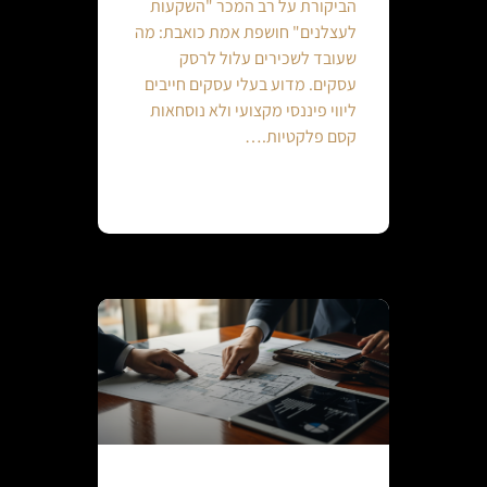
הביקורת על רב המכר "השקעות
לעצלנים" חושפת אמת כואבת: מה
שעובד לשכירים עלול לרסק
עסקים. מדוע בעלי עסקים חייבים
ליווי פיננסי מקצועי ולא נוסחאות
קסם פלקטיות.…
Continue reading