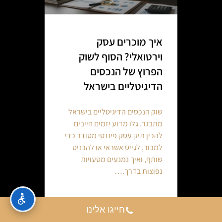
איך מוכרים עסק
וירטואלי? הסוף לשוק
הפרוץ של הנכסים
הדיגיטליים בישראל
שוק הנכסים הדיגיטליים בישראל
מתבגר. גלו מדוע יזמים חייבים
להכין תיק עסק פיננסי מסודר כדי
למכור, לגייס אשראי או להכניס
שותף, ואיך נמנעים מטעויות
נפוצות בדרך.…
Continue reading
חייגו אלינו