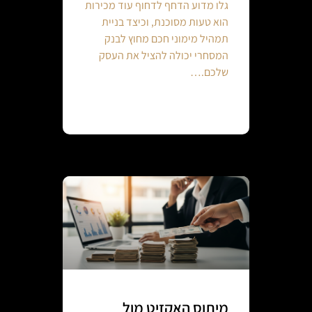
גלו מדוע הדחף לדחוף עוד מכירות
הוא טעות מסוכנת, וכיצד בניית
תמהיל מימוני חכם מחוץ לבנק
המסחרי יכולה להציל את העסק
שלכם.…
Continue reading
מיתוס האקזיט מול