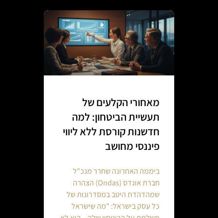
מאחורי הקלעים של
תעשיית הביטחון: למה
חדשנות קורסת ללא ליווי
פיננסי מחושב
ביממה האחרונה שחרר מנכ"ל
חברת אונדס (Ondas) הצהרה
שמהדהדת היטב במסדרונות של
כל עסק בישראל: "מה שישראל
משלמת על הביטחון שלה – הוא לא