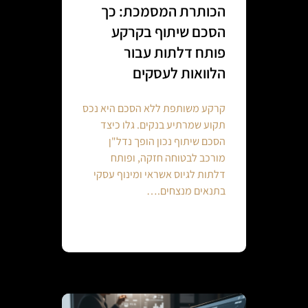
הכותרת המסמכת: כך
הסכם שיתוף בקרקע
פותח דלתות עבור
הלוואות לעסקים
קרקע משותפת ללא הסכם היא נכס
תקוע שמרתיע בנקים. גלו כיצד
הסכם שיתוף נכון הופך נדל"ן
מורכב לבטוחה חזקה, ופותח
דלתות לגיוס אשראי ומינוף עסקי
בתנאים מנצחים.…
Continue reading