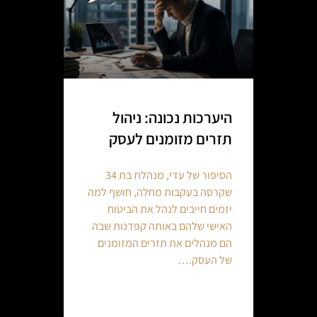
היערכות נכונה: ניהול
תזרים מזומנים לעסק
הסיפור של עדי, מנהלת בת 34
שקרסה בעקבות מחלה, חושף למה
יזמים חייבים לנהל את הביטוח
האישי שלהם באותה קפדנות שבה
הם מנהלים את תזרים המזומנים
של העסק.…
Continue reading