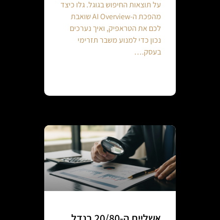
על תוצאות החיפוש בגוגל. גלו כיצד
מהפכת ה-AI Overview שואבת
לכם את הטראפיק, ואיך נערכים
נכון כדי למנוע משבר תזרימי
בעסק.…
Continue reading
אשליית ה-20/80 בנדל