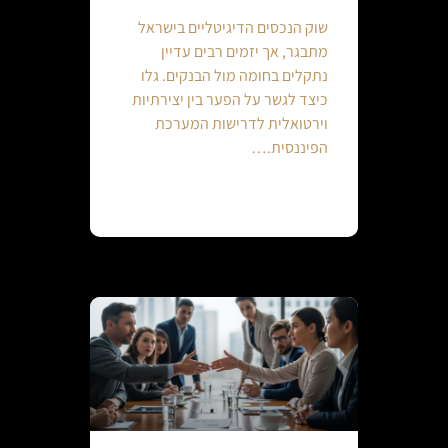
שוק הנכסים הדיגיטליים בישראל
מתבגר, אך יזמים רבים עדיין
נתקלים בחומה מול הבנקים. גלו
כיצד לגשר על הפער בין יצירתיות
וירטואלית לדרישות המערכת
הפיננסית.…
Continue reading