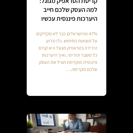
קריסת הטראפיק מגוגל:
למה העסק שלכם חייב
היערכות פיננסית עכשיו
47% מהישראלים כבר לא מקליקים
על תוצאות החיפוש. גלו מדוע
הירידה בטראפיק מגוגל היא קודם
כל משבר תזרימי, ואיך היערכות
פיננסית מוקדמת תציל את העסק
שלכם מקריסה.…
Continue reading