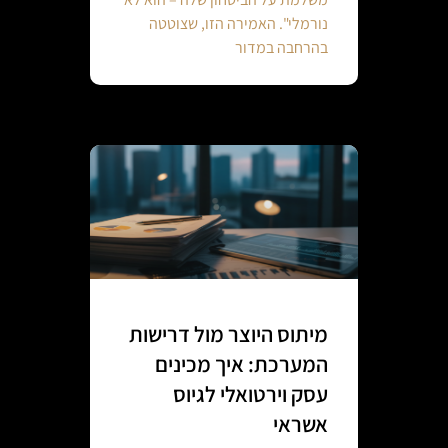
נורמלי". האמירה הזו, שצוטטה
בהרחבה במדור
מיתוס היוצר מול דרישות
המערכת: איך מכינים
עסק וירטואלי לגיוס
אשראי