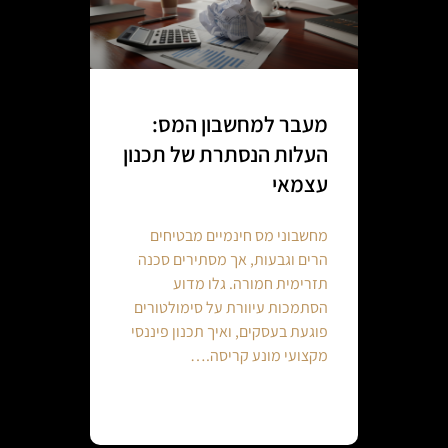
מעבר למחשבון המס:
העלות הנסתרת של תכנון
עצמאי
מחשבוני מס חינמיים מבטיחים
הרים וגבעות, אך מסתירים סכנה
תזרימית חמורה. גלו מדוע
הסתמכות עיוורת על סימולטורים
פוגעת בעסקים, ואיך תכנון פיננסי
מקצועי מונע קריסה.…
Continue reading