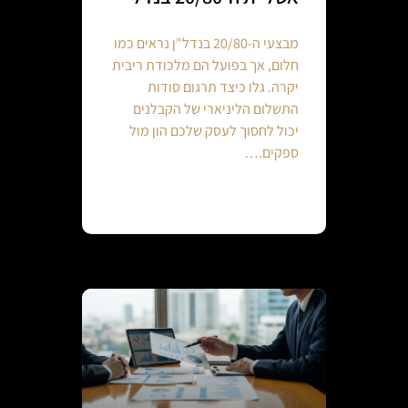
מבצעי ה-20/80 בנדל"ן נראים כמו
חלום, אך בפועל הם מלכודת ריבית
יקרה. גלו כיצד תרגום סודות
התשלום הליניארי של הקבלנים
יכול לחסוך לעסק שלכם הון מול
ספקים.…
Continue reading