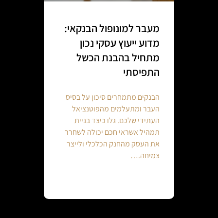
מעבר למונופול הבנקאי:
מדוע ייעוץ עסקי נכון
מתחיל בהבנת הכשל
התפיסתי
הבנקים מתמחרים סיכון על בסיס
העבר ומתעלמים מהפוטנציאל
העתידי שלכם. גלו כיצד בניית
תמהיל אשראי חכם יכולה לשחרר
את העסק מהחנק הכלכלי ולייצר
צמיחה.…
Continue reading