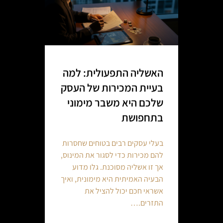
האשליה התפעולית: למה
בעיית המכירות של העסק
שלכם היא משבר מימוני
בתחפושת
בעלי עסקים רבים בטוחים שחסרות
להם מכירות כדי לסגור את המינוס,
אך זו אשליה מסוכנת. גלו מדוע
הבעיה האמיתית היא מימונית, ואיך
אשראי חכם יכול להציל את
התזרים.…