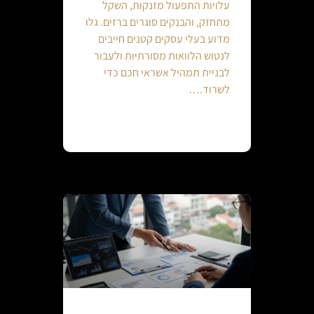
עלויות התפעול מזנקות, השקל
מתחזק, והבנקים סוגרים ברזים. גלו
מדוע בעלי עסקים קטנים חייבים
לנטוש הלוואות מסורתיות ולעבור
לבניית תמהיל אשראי חכם כדי
לשרוד.…
Continue reading