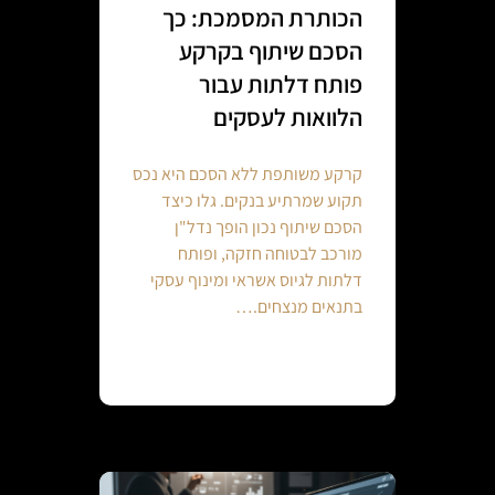
הכותרת המסמכת: כך
הסכם שיתוף בקרקע
פותח דלתות עבור
הלוואות לעסקים
קרקע משותפת ללא הסכם היא נכס
תקוע שמרתיע בנקים. גלו כיצד
הסכם שיתוף נכון הופך נדל"ן
מורכב לבטוחה חזקה, ופותח
דלתות לגיוס אשראי ומינוף עסקי
בתנאים מנצחים.…
Continue reading