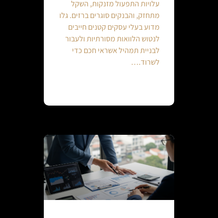
עלויות התפעול מזנקות, השקל
מתחזק, והבנקים סוגרים ברזים. גלו
מדוע בעלי עסקים קטנים חייבים
לנטוש הלוואות מסורתיות ולעבור
לבניית תמהיל אשראי חכם כדי
לשרוד.…
Continue reading