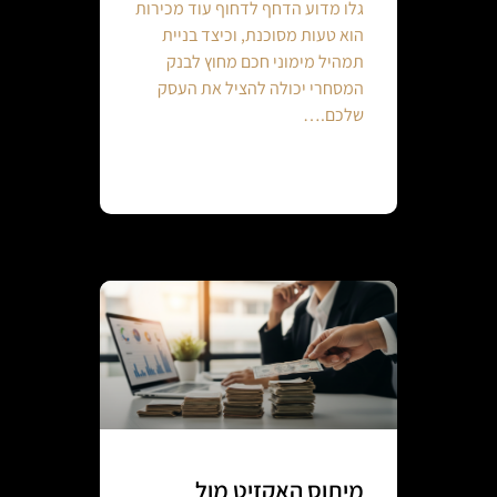
גלו מדוע הדחף לדחוף עוד מכירות
הוא טעות מסוכנת, וכיצד בניית
תמהיל מימוני חכם מחוץ לבנק
המסחרי יכולה להציל את העסק
שלכם.…
Continue reading
מיתוס האקזיט מול