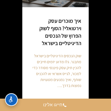
איך מוכרים עסק
וירטואלי? הסוף לשוק
הפרוץ של הנכסים
הדיגיטליים בישראל
שוק הנכסים הדיגיטליים בישראל
מתבגר. גלו מדוע יזמים חייבים
להכין תיק עסק פיננסי מסודר כדי
למכור, לגייס אשראי או להכניס
שותף, ואיך נמנעים מטעויות
נפוצות בדרך.…
Continue reading
חייגו אלינו