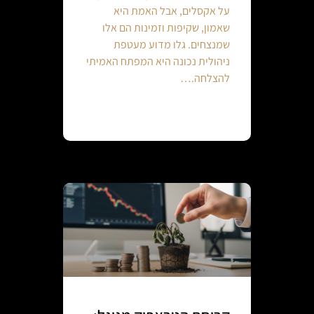
על אקסלים, אבל האמת היא
שאמון, שקיפות וזמינות הם אלו
שמנצחים. גלו מדוע מעטפת
ניהולית נכונה היא המפתח האמיתי
להצלחה.…
Continue reading