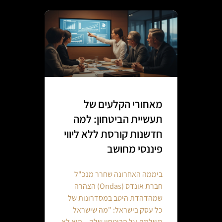
מאחורי הקלעים של
תעשיית הביטחון: למה
חדשנות קורסת ללא ליווי
פיננסי מחושב
ביממה האחרונה שחרר מנכ"ל
חברת אונדס (Ondas) הצהרה
שמהדהדת היטב במסדרונות של
כל עסק בישראל: "מה שישראל
משלמת על הביטחון שלה – הוא לא