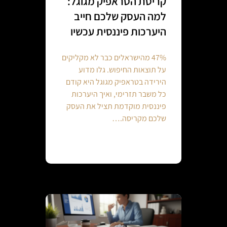
קריסת הטראפיק מגוגל:
למה העסק שלכם חייב
היערכות פיננסית עכשיו
47% מהישראלים כבר לא מקליקים
על תוצאות החיפוש. גלו מדוע
הירידה בטראפיק מגוגל היא קודם
כל משבר תזרימי, ואיך היערכות
פיננסית מוקדמת תציל את העסק
שלכם מקריסה.…
Continue reading