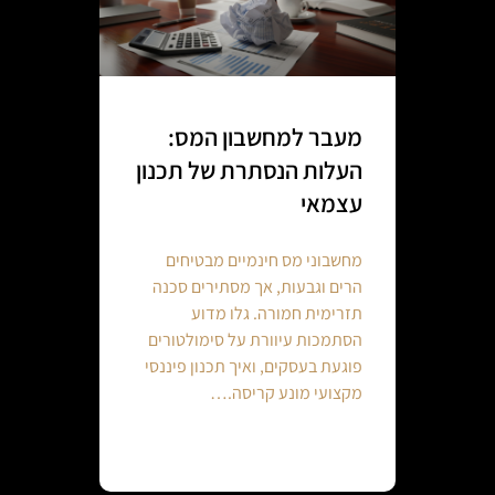
מעבר למחשבון המס:
העלות הנסתרת של תכנון
עצמאי
מחשבוני מס חינמיים מבטיחים
הרים וגבעות, אך מסתירים סכנה
תזרימית חמורה. גלו מדוע
הסתמכות עיוורת על סימולטורים
פוגעת בעסקים, ואיך תכנון פיננסי
מקצועי מונע קריסה.…
Continue reading