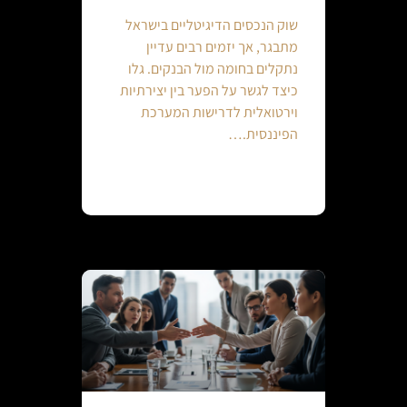
שוק הנכסים הדיגיטליים בישראל
מתבגר, אך יזמים רבים עדיין
נתקלים בחומה מול הבנקים. גלו
כיצד לגשר על הפער בין יצירתיות
וירטואלית לדרישות המערכת
הפיננסית.…
Continue reading