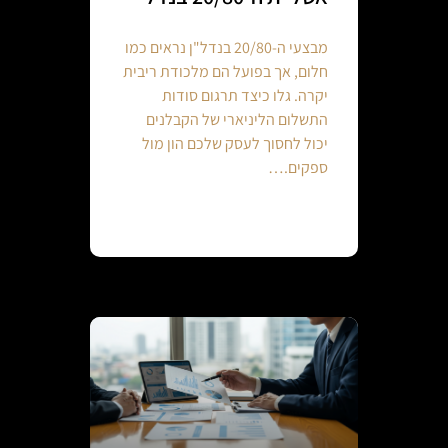
מבצעי ה-20/80 בנדל"ן נראים כמו
חלום, אך בפועל הם מלכודת ריבית
יקרה. גלו כיצד תרגום סודות
התשלום הליניארי של הקבלנים
יכול לחסוך לעסק שלכם הון מול
ספקים.…
Continue reading