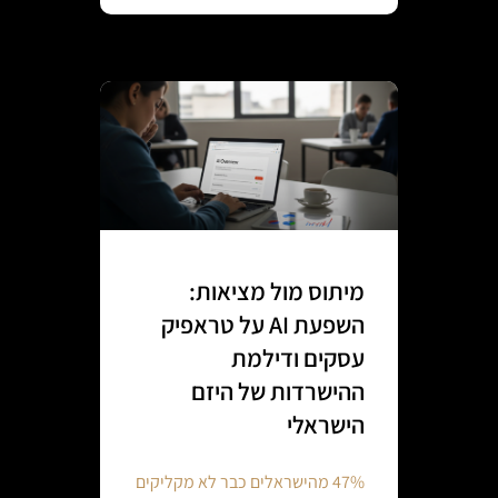
מיתוס מול מציאות:
השפעת AI על טראפיק
עסקים ודילמת
ההישרדות של היזם
הישראלי
47% מהישראלים כבר לא מקליקים