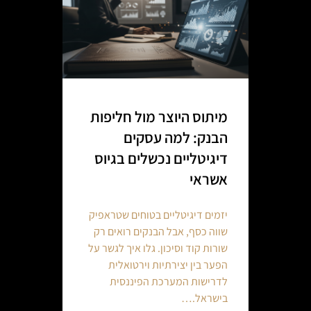
מיתוס היוצר מול חליפות
הבנק: למה עסקים
דיגיטליים נכשלים בגיוס
אשראי
יזמים דיגיטליים בטוחים שטראפיק
שווה כסף, אבל הבנקים רואים רק
שורות קוד וסיכון. גלו איך לגשר על
הפער בין יצירתיות וירטואלית
לדרישות המערכת הפיננסית
בישראל.…