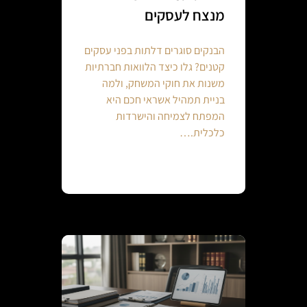
מנצח לעסקים
הבנקים סוגרים דלתות בפני עסקים
קטנים? גלו כיצד הלוואות חברתיות
משנות את חוקי המשחק, ולמה
בניית תמהיל אשראי חכם היא
המפתח לצמיחה והישרדות
כלכלית.…
Continue reading