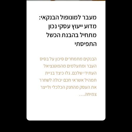
מעבר למונופול הבנקאי:
מדוע ייעוץ עסקי נכון
מתחיל בהבנת הכשל
התפיסתי
הבנקים מתמחרים סיכון על בסיס
העבר ומתעלמים מהפוטנציאל
העתידי שלכם. גלו כיצד בניית
תמהיל אשראי חכם יכולה לשחרר
את העסק מהחנק הכלכלי ולייצר
צמיחה.…
Continue reading