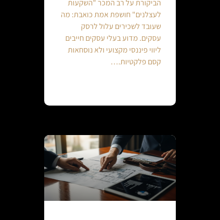
הביקורת על רב המכר "השקעות
לעצלנים" חושפת אמת כואבת: מה
שעובד לשכירים עלול לרסק
עסקים. מדוע בעלי עסקים חייבים
ליווי פיננסי מקצועי ולא נוסחאות
קסם פלקטיות.…
Continue reading