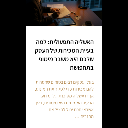
האשליה התפעולית: למה
בעיית המכירות של העסק
שלכם היא משבר מימוני
בתחפושת
בעלי עסקים רבים בטוחים שחסרות
להם מכירות כדי לסגור את המינוס,
אך זו אשליה מסוכנת. גלו מדוע
הבעיה האמיתית היא מימונית, ואיך
אשראי חכם יכול להציל את
התזרים.…