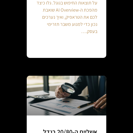
על תוצאות החיפוש בגוגל. גלו כיצד
מהפכת ה-AI Overview שואבת
לכם את הטראפיק, ואיך נערכים
נכון כדי למנוע משבר תזרימי
בעסק.…
Continue reading
אשליית ה-20/80 בנדל