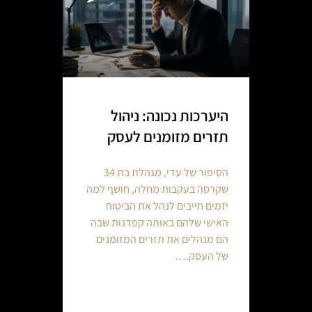
היערכות נכונה: ניהול
תזרים מזומנים לעסק
הסיפור של עדי, מנהלת בת 34
שקרסה בעקבות מחלה, חושף למה
יזמים חייבים לנהל את הביטוח
האישי שלהם באותה קפדנות שבה
הם מנהלים את תזרים המזומנים
של העסק.…
Continue reading