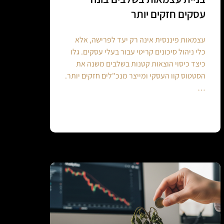
עסקים חזקים יותר
עצמאות פיננסית אינה רק יעד לפרישה, אלא
כלי ניהול סיכונים קריטי עבור בעלי עסקים. גלו
כיצד כיסוי הוצאות קטנות בשלבים משנה את
הסטטוס קוו העסקי ומייצר מנכ"לים חזקים יותר.
…
Continue reading