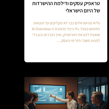
טראפיק עסקים ודילמת ההישרדות
של היזם הישראלי
47% מהישראלים כבר לא מקליקים על תוצאות
החיפוש בגוגל. גלו כיצד מהפכת ה-AI Overview
שואבת לכם את הטראפיק, ואיך נערכים נכון כדי
למנוע משבר תזרימי בעסק.…
Continue reading