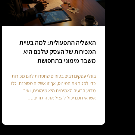
האשליה התפעולית: למה בעיית
המכירות של העסק שלכם היא
משבר מימוני בתחפושת
בעלי עסקים רבים בטוחים שחסרות להם מכירות
כדי לסגור את המינוס, אך זו אשליה מסוכנת. גלו
מדוע הבעיה האמיתית היא מימונית, ואיך
אשראי חכם יכול להציל את התזרים.…
Continue reading