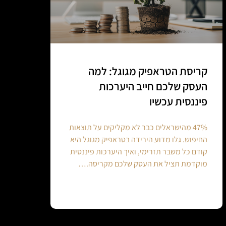
קריסת הטראפיק מגוגל: למה
העסק שלכם חייב היערכות
פיננסית עכשיו
47% מהישראלים כבר לא מקליקים על תוצאות
החיפוש. גלו מדוע הירידה בטראפיק מגוגל היא
קודם כל משבר תזרימי, ואיך היערכות פיננסית
מוקדמת תציל את העסק שלכם מקריסה.…
Continue reading