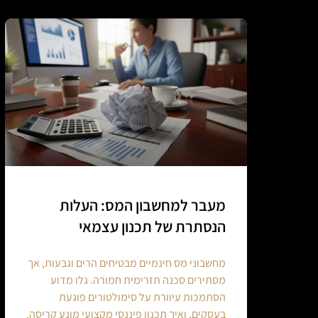
מעבר למחשבון המס: העלות
הנסתרת של תכנון עצמאי
מחשבוני מס חינמיים מבטיחים הרים וגבעות, אך
מסתירים סכנה תזרימית חמורה. גלו מדוע
הסתמכות עיוורת על סימולטורים פוגעת
בעסקים, ואיך תכנון פיננסי מקצועי מונע קריסה.