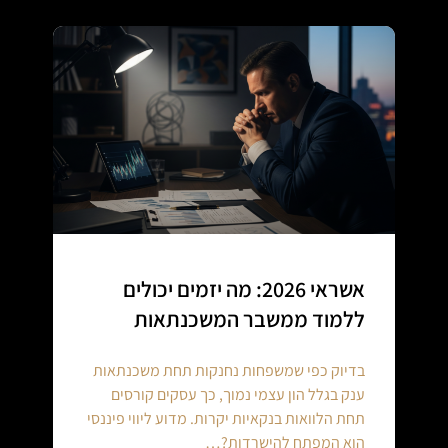
אשראי 2026: מה יזמים יכולים
ללמוד ממשבר המשכנתאות
בדיוק כפי שמשפחות נחנקות תחת משכנתאות
ענק בגלל הון עצמי נמוך, כך עסקים קורסים
תחת הלוואות בנקאיות יקרות. מדוע ליווי פיננסי
הוא המפתח להישרדות?…