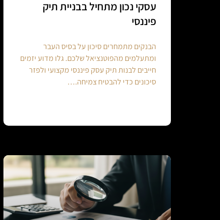
עסקי נכון מתחיל בבניית תיק
פיננסי
הבנקים מתמחרים סיכון על בסיס העבר
ומתעלמים מהפוטנציאל שלכם. גלו מדוע יזמים
חייבים לבנות תיק עסק פיננסי מקצועי ולפזר
סיכונים כדי להבטיח צמיחה.…
Continue reading