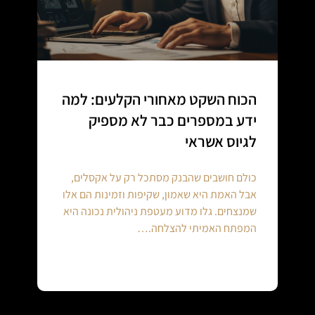
הכוח השקט מאחורי הקלעים: למה
ידע במספרים כבר לא מספיק
לגיוס אשראי
כולם חושבים שהבנק מסתכל רק על אקסלים,
אבל האמת היא שאמון, שקיפות וזמינות הם אלו
שמנצחים. גלו מדוע מעטפת ניהולית נכונה היא
המפתח האמיתי להצלחה.…
Continue reading