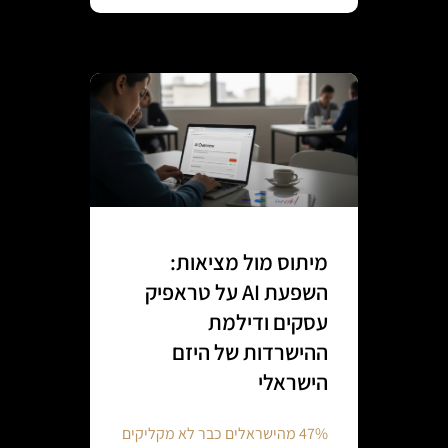
מיתוס מול מציאות:
השפעת AI על טראפיק
עסקים ודילמת
ההישרדות של היזם
הישראלי
47% מהישראלים כבר לא מקליקים