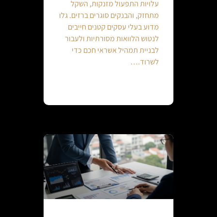
עלויות התפעול מזנקות, השקל
מתחזק, והבנקים סוגרים ברזים. גלו
מדוע בעלי עסקים קטנים חייבים
לנטוש הלוואות מסורתיות ולעבור
לבניית תמהיל אשראי חכם כדי
לשרוד.…
Continue reading