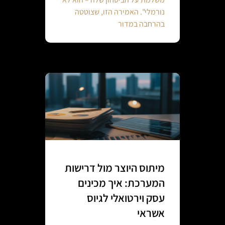
נורמלי". האמירה הזו, שצוטטה
בהרחבה במדור
מיתוס היוצר מול דרישות
המערכת: איך מכינים
עסק וירטואלי לגיוס
אשראי