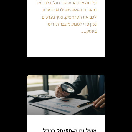
על תוצאות החיפוש בגוגל. גלו כיצד
מהפכת ה-AI Overview שואבת
לכם את הטראפיק, ואיך נערכים
נכון כדי למנוע משבר תזרימי
בעסק.…
Continue reading
אשליית ה-20/80 בנדל