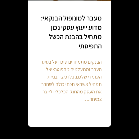
מעבר למונופול הבנקאי:
מדוע ייעוץ עסקי נכון
מתחיל בהבנת הכשל
התפיסתי
הבנקים מתמחרים סיכון על בסיס
העבר ומתעלמים מהפוטנציאל
העתידי שלכם. גלו כיצד בניית
תמהיל אשראי חכם יכולה לשחרר
את העסק מהחנק הכלכלי ולייצר
צמיחה.…
Continue reading