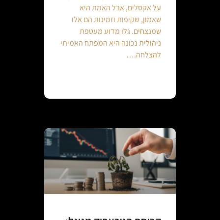
על אקסלים, אבל האמת היא
שאמון, שקיפות וזמינות הם אלו
שמנצחים. גלו מדוע מעטפת
ניהולית נכונה היא המפתח האמיתי
להצלחה.…
Continue reading