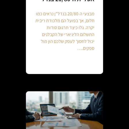
מבצעי ה-20/80 בנדל"ן נראים כמו
חלום, אך בפועל הם מלכודת ריבית
יקרה. גלו כיצד תרגום סודות
התשלום הליניארי של הקבלנים
יכול לחסוך לעסק שלכם הון מול
ספקים.…
Continue reading