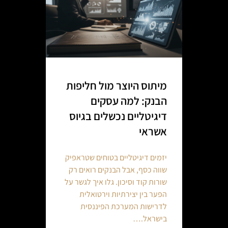
מיתוס היוצר מול חליפות
הבנק: למה עסקים
דיגיטליים נכשלים בגיוס
אשראי
יזמים דיגיטליים בטוחים שטראפיק
שווה כסף, אבל הבנקים רואים רק
שורות קוד וסיכון. גלו איך לגשר על
הפער בין יצירתיות וירטואלית
לדרישות המערכת הפיננסית
בישראל.…