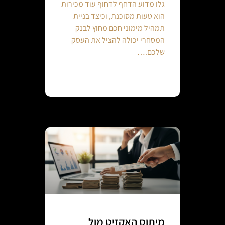
גלו מדוע הדחף לדחוף עוד מכירות
הוא טעות מסוכנת, וכיצד בניית
תמהיל מימוני חכם מחוץ לבנק
המסחרי יכולה להציל את העסק
שלכם.…
Continue reading
מיתוס האקזיט מול