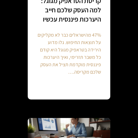
קריסת הטראפיק מגוגל:
למה העסק שלכם חייב
היערכות פיננסית עכשיו
47% מהישראלים כבר לא מקליקים
על תוצאות החיפוש. גלו מדוע
הירידה בטראפיק מגוגל היא קודם
כל משבר תזרימי, ואיך היערכות
פיננסית מוקדמת תציל את העסק
שלכם מקריסה.…
Continue reading