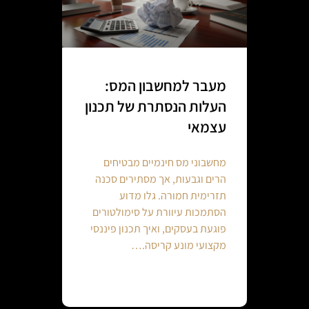
מעבר למחשבון המס:
העלות הנסתרת של תכנון
עצמאי
מחשבוני מס חינמיים מבטיחים
הרים וגבעות, אך מסתירים סכנה
תזרימית חמורה. גלו מדוע
הסתמכות עיוורת על סימולטורים
פוגעת בעסקים, ואיך תכנון פיננסי
מקצועי מונע קריסה.…
Continue reading