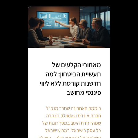
מאחורי הקלעים של
תעשיית הביטחון: למה
חדשנות קורסת ללא ליווי
פיננסי מחושב
ביממה האחרונה שחרר מנכ"ל
חברת אונדס (Ondas) הצהרה
שמהדהדת היטב במסדרונות של
כל עסק בישראל: "מה שישראל
משלמת על הביטחון שלה – הוא לא