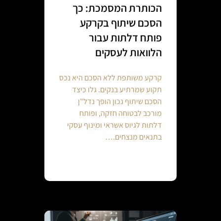
הכותרת המסמכת: כך
הסכם שיתוף בקרקע
פותח דלתות עבור
הלוואות לעסקים
קרקע משותפת ללא הסכם היא נכס
תקוע שמרתיע בנקים. גלו כיצד
הסכם שיתוף נכון הופך נדל"ן
מורכב לבטוחה חזקה, ופותח
דלתות לגיוס אשראי ומינוף עסקי
בתנאים מנצחים.…
Continue reading