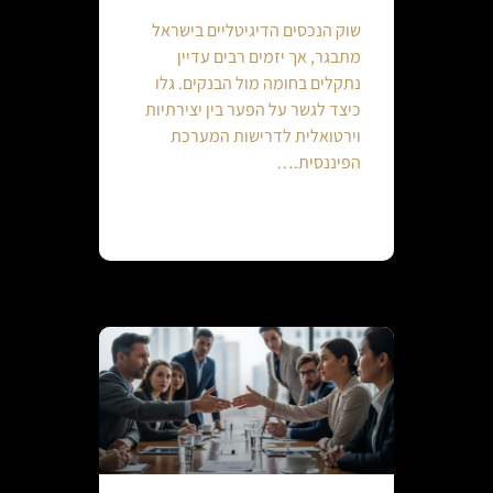
שוק הנכסים הדיגיטליים בישראל
מתבגר, אך יזמים רבים עדיין
נתקלים בחומה מול הבנקים. גלו
כיצד לגשר על הפער בין יצירתיות
וירטואלית לדרישות המערכת
הפיננסית.…
Continue reading