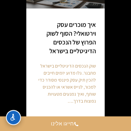
איך מוכרים עסק
וירטואלי? הסוף לשוק
הפרוץ של הנכסים
הדיגיטליים בישראל
שוק הנכסים הדיגיטליים בישראל
מתבגר. גלו מדוע יזמים חייבים
להכין תיק עסק פיננסי מסודר כדי
למכור, לגייס אשראי או להכניס
שותף, ואיך נמנעים מטעויות
נפוצות בדרך.…
Continue reading
חייגו אלינו