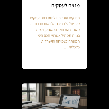
מנצח לעסקים
הבנקים סוגרים דלתות בפני עסקים
קטנים? גלו כיצד הלוואות חברתיות
משנות את חוקי המשחק, ולמה
בניית תמהיל אשראי חכם היא
המפתח לצמיחה והישרדות
כלכלית.…
Continue reading