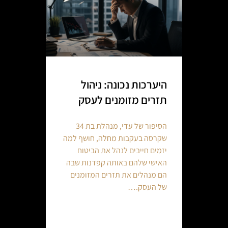
היערכות נכונה: ניהול
תזרים מזומנים לעסק
הסיפור של עדי, מנהלת בת 34
שקרסה בעקבות מחלה, חושף למה
יזמים חייבים לנהל את הביטוח
האישי שלהם באותה קפדנות שבה
הם מנהלים את תזרים המזומנים
של העסק.…
Continue reading