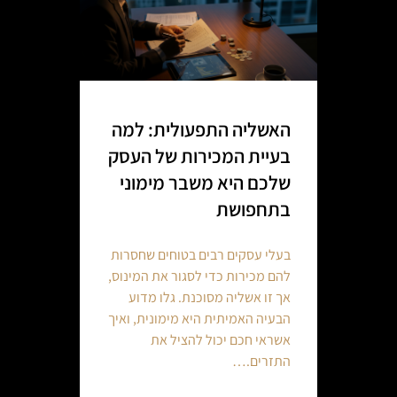
האשליה התפעולית: למה
בעיית המכירות של העסק
שלכם היא משבר מימוני
בתחפושת
בעלי עסקים רבים בטוחים שחסרות
להם מכירות כדי לסגור את המינוס,
אך זו אשליה מסוכנת. גלו מדוע
הבעיה האמיתית היא מימונית, ואיך
אשראי חכם יכול להציל את
התזרים.…