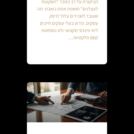
הביקורת על רב המכר "השקעות
לעצלנים" חושפת אמת כואבת: מה
שעובד לשכירים עלול לרסק
עסקים. מדוע בעלי עסקים חייבים
ליווי פיננסי מקצועי ולא נוסחאות
קסם פלקטיות.…
Continue reading